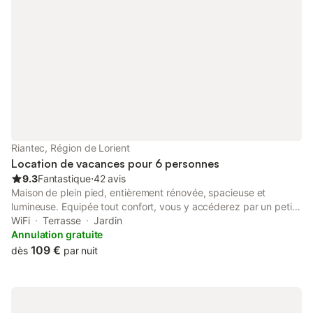
Riantec, Région de Lorient
Location de vacances pour 6 personnes
9.3
Fantastique
⋅
42 avis
Maison de plein pied, entièrement rénovée, spacieuse et
lumineuse. Equipée tout confort, vous y accéderez par un petit
chemin privatif. Petit jardin clos, abrité pour se détendre,
WiFi
Terrasse
Jardin
terrasse et barbecue pour profiter pleinement de l'été. Les
Annulation gratuite
draps sont fournis, lits faits à votre arrivée et quelques
109 €
dès
par nuit
serviettes de toilette sont mises à disposition. Le ménage est
réalisé par vos soins sinon nous vous proposons un forfait
ménage de 120 euros. La maison est située à Riantec, commune
de la petite mer de Gâvres où vous pourrez gouter aux plaisirs