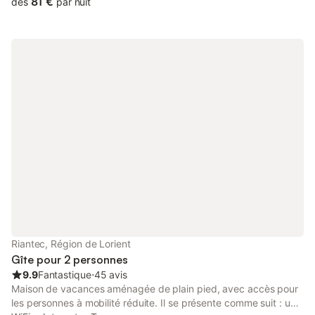
81 €
dès
par nuit
wc et une buanderie. A l'extérieur, vous profiterez d'une
terrasse bétonnée et privée avec salon de jardin. La maison est
mitoyenne au gite 19338 (2 personnes), le jardin clos et le
parking sont en communs. Le gite se trouve sur le terrain des
propriétaires et à proximité de la départementale reliant
Merlevenez à Port Louis. Ici, vous serez charmé par cette
commune littorale bordée par la petite mer de Gâvres. C'est l'un
des plus beaux sites de la côte bretonne. A Riantec, vous serez
au bord d'un cordon dunaire qui accueille une faune et des
milieux naturels remarquables. Avec ses 9 km de littoral, toutes
vos envies seront possibles : baignade, farniente, sports
nautiques, plaisance. C'est aussi un site très convoité pour la
pêche à pied. Pour des vacances en bord de mer dans le
Morbihan, en famille ou en duo, le gîte Breizh Heol vous
accueille à seulement 2 km des plages. Accessible aux
personnes à mobilité réduite (PMR), il offre un cadre confortable
et pratique pour tous. À 100 m de la maison, une ligne de bus
Riantec, Région de Lorient
vous permet de rejoindre facilement le passeur vers Lorient, la
Gîte pour 2 personnes
Ville aux 3 Ports, et de traverser en bateau. - Draps -
9.9
Fantastique
⋅
45 avis
Maison de vacances aménagée de plain pied, avec accès pour
les personnes à mobilité réduite. Il se présente comme suit : une