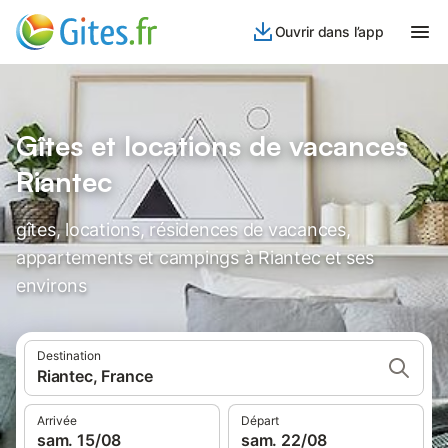
Ouvrir dans l’app
Gîtes et locations de vacances
Riantec
gîtes, locations, résidences de vacances,
appartements et campings à Riantec et ses
environs
Destination
Riantec, France
Arrivée
Départ
sam. 15/08
sam. 22/08