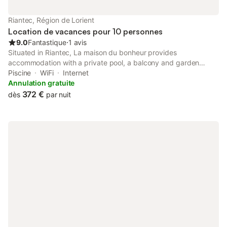
simplicité et convivialité. La commune vit toute l'année au
rythme de ses animations, avec en été les incontournables
Riantec, Région de Lorient
Mercredis sans chichi, moments festifs et chaleureux très
Location de vacances pour 10 personnes
appréciés des vacanciers et des locaux ! Fac
9.0
Fantastique
⋅
1 avis
Situated in Riantec, La maison du bonheur provides
accommodation with a private pool, a balcony and garden
views. This property offers access to a terrace and free private
Piscine
WiFi
Internet
parking.
Annulation gratuite
372 €
dès
par nuit