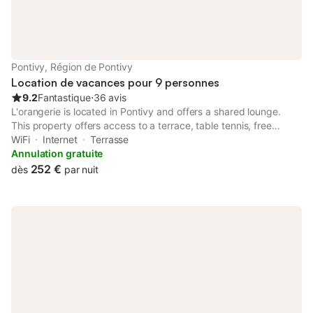
Pontivy, Région de Pontivy
Location de vacances pour 9 personnes
9.2
Fantastique
⋅
36 avis
L'orangerie is located in Pontivy and offers a shared lounge.
This property offers access to a terrace, table tennis, free
private parking and free WiFi. The property is non-smoking and
WiFi
Internet
Terrasse
is situated 11 km from Rimaison Golf Course.
Annulation gratuite
252 €
dès
par nuit