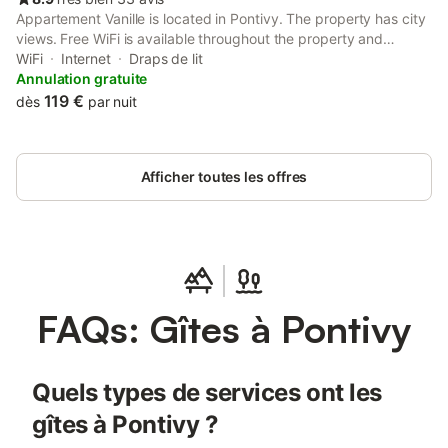
Appartement Vanille is located in Pontivy. The property has city
views. Free WiFi is available throughout the property and
Rimaison Golf Course is 10 km away.
WiFi
Internet
Draps de lit
Annulation gratuite
119 €
dès
par nuit
Afficher toutes les offres
FAQs: Gîtes à Pontivy
Quels types de services ont les
gîtes à Pontivy ?