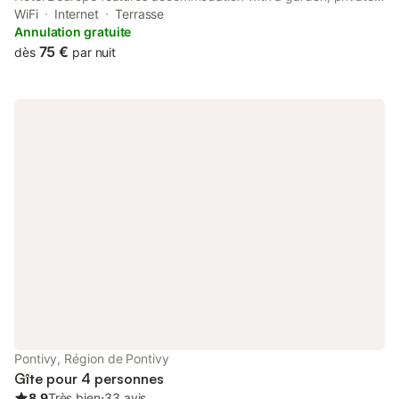
parking, a terrace and a bar. This 3-star hotel offers free WiFi.
WiFi
Internet
Terrasse
At the hotel, rooms include a desk.
Annulation gratuite
75 €
dès
par nuit
Pontivy, Région de Pontivy
Gîte pour 4 personnes
8.9
Très bien
⋅
33 avis