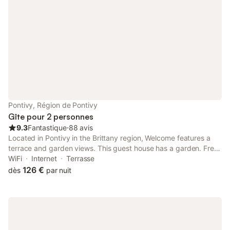
Pontivy, Région de Pontivy
Gîte pour 2 personnes
9.3
Fantastique
⋅
88 avis
Located in Pontivy in the Brittany region, Welcome features a
terrace and garden views. This guest house has a garden. Free
WiFi is available throughout the property and Rimaison Golf
WiFi
Internet
Terrasse
Course is 10 km away. The guest house comes with a flat-
126 €
dès
par nuit
screen TV.