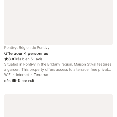
Pontivy, Région de Pontivy
Gîte pour 4 personnes
8.8
Très bien
⋅
51 avis
Situated in Pontivy in the Brittany region, Maison Stival features
a garden. This property offers access to a terrace, free private
parking and free WiFi. The property is non-smoking and is set
WiFi
Internet
Terrasse
12 km from Rimaison Golf Course.
99 €
dès
par nuit