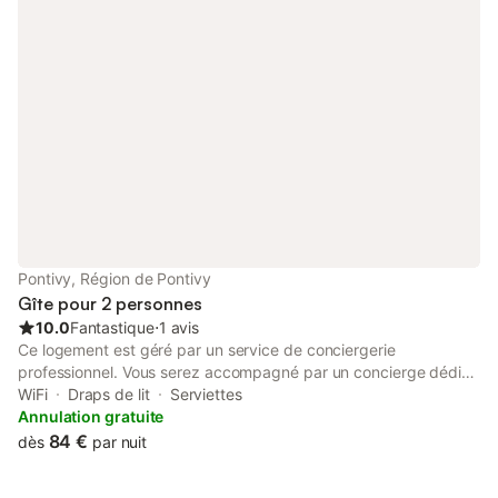
Pontivy, Région de Pontivy
Gîte pour 2 personnes
10.0
Fantastique
⋅
1 avis
Ce logement est géré par un service de conciergerie
professionnel. Vous serez accompagné par un concierge dédié
tout au long de votre séjour. Notre studio est situé dans la
WiFi
Draps de lit
Serviettes
commune de Pontivy dans le département du Morbihan en
Annulation gratuite
Bretagne. Au calme d’une impasse, ce logement de 24m², vous
84 €
dès
par nuit
offre un cadre de vie calme et confort. •🔑 Arrivée autonome 🧹
Ménage inclus 🧺 Consommables inclus : papier toilette, gel