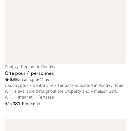
Pontivy, Région de Pontivy
Gîte pour 4 personnes
9.6
Fantastique
⋅
41 avis
L'Eucalyptus - Centre ville - Terrasse is located in Pontivy. Free
WiFi is available throughout the property and Rimaison Golf
Course is 10 km away.
WiFi
Internet
Terrasse
131 €
dès
par nuit