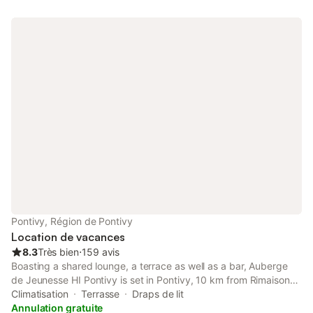
Pontivy, Région de Pontivy
Location de vacances
8.3
Très bien
⋅
159 avis
Boasting a shared lounge, a terrace as well as a bar, Auberge
de Jeunesse HI Pontivy is set in Pontivy, 10 km from Rimaison
Golf Course. Guests can have a drink at the snack bar. All guest
Climatisation
Terrasse
Draps de lit
rooms at the hostel come with a shared bathroom and bed...
Annulation gratuite