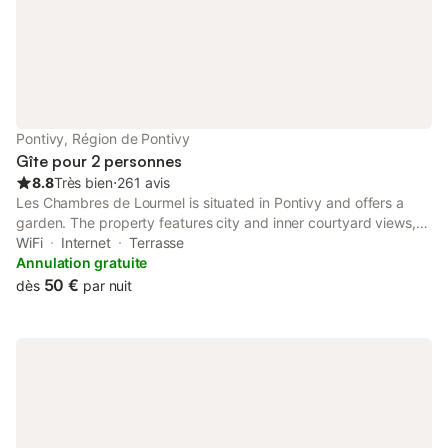
Pontivy, Région de Pontivy
Gîte pour 2 personnes
8.8
Très bien
⋅
261 avis
Les Chambres de Lourmel is situated in Pontivy and offers a
garden. The property features city and inner courtyard views,
and is 10 km from Rimaison Golf Course. The apartment has
WiFi
Internet
Terrasse
family rooms.
Annulation gratuite
50 €
dès
par nuit