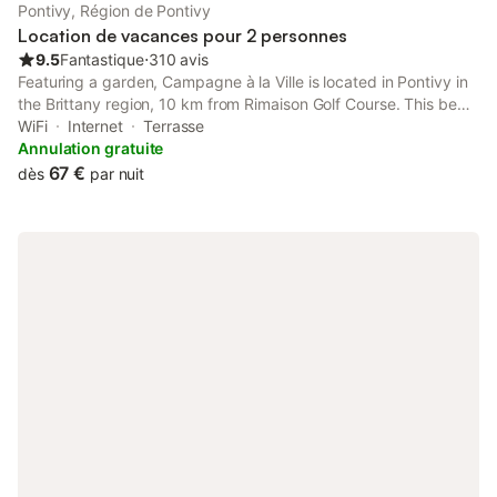
Pontivy, Région de Pontivy
Location de vacances pour 2 personnes
9.5
Fantastique
⋅
310 avis
Featuring a garden, Campagne à la Ville is located in Pontivy in
the Brittany region, 10 km from Rimaison Golf Course. This bed
and breakfast provides free private parking, a shared kitchen
WiFi
Internet
Terrasse
and free WiFi. The bed and breakfast features family rooms.
Annulation gratuite
67 €
dès
par nuit