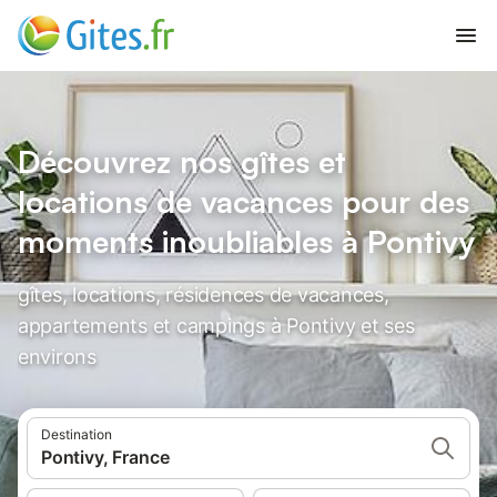
Découvrez nos gîtes et
locations de vacances pour des
moments inoubliables à Pontivy
gîtes, locations, résidences de vacances,
appartements et campings à Pontivy et ses
environs
Destination
Pontivy, France