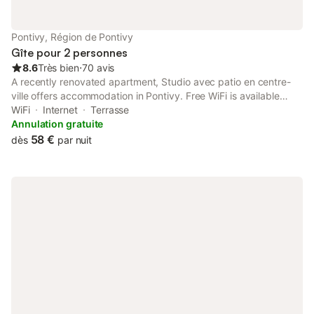
Pontivy, Région de Pontivy
Gîte pour 2 personnes
8.6
Très bien
⋅
70 avis
A recently renovated apartment, Studio avec patio en centre-
ville offers accommodation in Pontivy. Free WiFi is available
throughout the property and Rimaison Golf Course is 10 km
WiFi
Internet
Terrasse
away.
Annulation gratuite
58 €
dès
par nuit