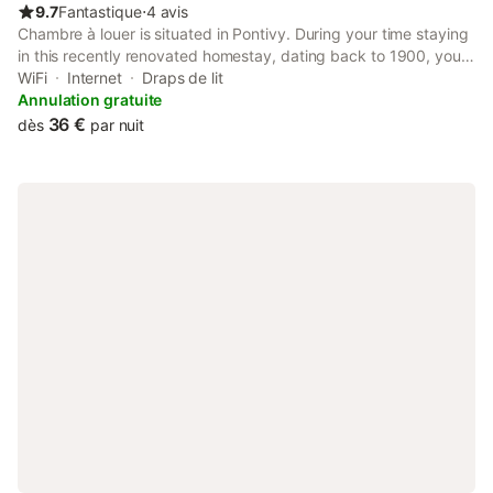
9.7
Fantastique
⋅
4 avis
Chambre à louer is situated in Pontivy. During your time staying
in this recently renovated homestay, dating back to 1900, you
will have access to free WiFi. The property is non-smoking and
WiFi
Internet
Draps de lit
is located 10 km from Rimaison Golf Course.
Annulation gratuite
36 €
dès
par nuit