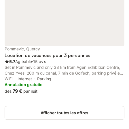
canapé,table basse, écran plat, chaine
hifi. Salle
Pommevic, Quercy
Location de vacances pour 3 personnes
5.7
Agréable
⋅
15 avis
Set in Pommevic and only 38 km from Agen Exhibition Centre,
Chez Yves, 200 m du canal, 7 min de Golfech, parking privé et
gratuit, rangement vélo fermés offers accommodation with
WiFi
Internet
Parking
garden views, free WiFi and free private parking.
Annulation gratuite
79 €
dès
par nuit
Afficher toutes les offres