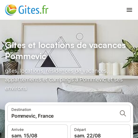
Gîtes et locations de vacances
Pommevic
gîtes, locations, résidences de vacances,
appartements et campings à Pommevic et ses
environs
Destination
Pommevic, France
Arrivée
Départ
sam. 15/08
sam. 22/08