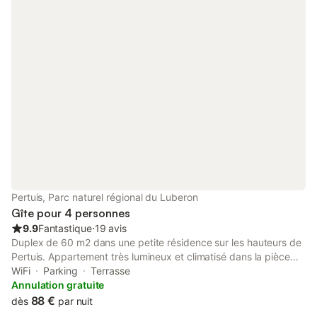
Pertuis, Parc naturel régional du Luberon
Gîte pour 4 personnes
9.9
Fantastique
⋅
19 avis
Duplex de 60 m2 dans une petite résidence sur les hauteurs de
Pertuis. Appartement très lumineux et climatisé dans la pièce
principale. Orientation Est-Ouest sans vis à vis. Terrasse de 15
WiFi
Parking
Terrasse
m2 avec une vue à 180 degrés sur la ville de Pertuis et le
Annulation gratuite
Luberon. Une grande chambre avec un grand lit 160/200 cm.
88 €
dès
par nuit
Une salle d’eau avec WC et machine à laver. Cuisine équipée (