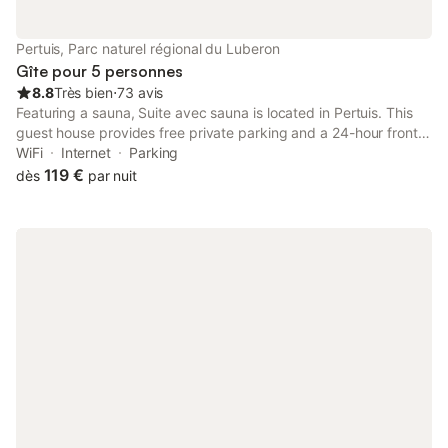
manger et chaises pouvant accueillir 8 à 10 personnes), de
moments plus détendus (hamac, salon de jardin, fauteuil
suspendu), et jeux d'eau (piscine hors sol de 2m x5, livrée
Pertuis, Parc naturel régional du Luberon
début juillet!). - A l'intérieur: * vous trave
Gîte pour 5 personnes
8.8
Très bien
⋅
73 avis
Featuring a sauna, Suite avec sauna is located in Pertuis. This
guest house provides free private parking and a 24-hour front
desk. Providing free WiFi throughout the property, the non-
WiFi
Internet
Parking
smoking guest house features a sauna.
119 €
dès
par nuit