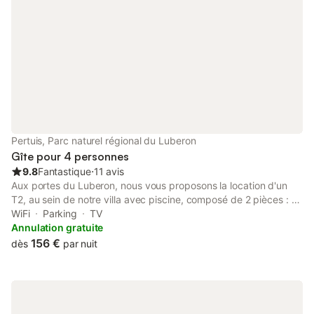
Pertuis, Parc naturel régional du Luberon
Gîte pour 4 personnes
9.8
Fantastique
⋅
11 avis
Aux portes du Luberon, nous vous proposons la location d'un
T2, au sein de notre villa avec piscine, composé de 2 pièces : -
1 grande chambre pour 4 personnes (2 adultes/2 enfants) avec
WiFi
Parking
TV
un lit en 160 et 2 lits superposés ainsi qu'une salle d'eau
Annulation gratuite
attenante avec lavabo et douche. - 1 salon avec TV / cuisine
156 €
dès
par nuit
aménagée (four combiné, frigo, plaques de cuisson) ainsi
qu'une salle d'eau avec WC attenante. Le T2 donne sur un jardin
équipée d'une table en bois où vous pourrez manger en
extérieur. Accès à la piscine avec pour votre confort : transats,
bains de soleil, parasol, mobilier de jardin et table de ping-pong.