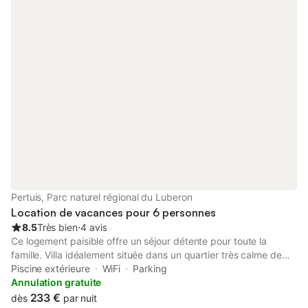
Pertuis, Parc naturel régional du Luberon
Location de vacances pour 6 personnes
8.5
Très bien
⋅
4 avis
Ce logement paisible offre un séjour détente pour toute la
famille. Villa idéalement située dans un quartier très calme de
Pertuis, avec vue sur des champs de vignes et parcours de
Piscine extérieure
WiFi
Parking
randonnée à deux pas. Les équipements du jardin raviront les
Annulation gratuite
petits et les grands avec sa piscine, terrain de pétanque, son
233 €
dès
par nuit