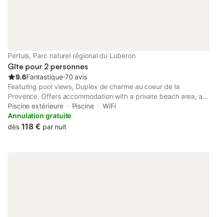
Pertuis, Parc naturel régional du Luberon
Gîte pour 2 personnes
9.6
Fantastique
⋅
70 avis
Featuring pool views, Duplex de charme au coeur de la
Provence. Offers accommodation with a private beach area, a
seasonal outdoor swimming pool and an open-air bath, around
Piscine extérieure
Piscine
WiFi
29 km from ITER / Cadarache.
Annulation gratuite
118 €
dès
par nuit