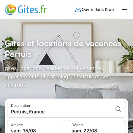
Ouvrir dans l’app
Gîtes et locations de vacances
Pertuis
gîtes, locations, résidences de vacances,
appartements et campings à Pertuis et ses
environs
Destination
Pertuis, France
Arrivée
Départ
sam. 15/08
sam. 22/08