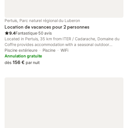
Pertuis, Parc naturel régional du Luberon
Location de vacances pour 2 personnes
9.4
Fantastique
⋅
50 avis
Located in Pertuis, 35 km from ITER / Cadarache, Domaine du
Coffre provides accommodation with a seasonal outdoor
swimming pool, free private parking and a garden.
Piscine extérieure
Piscine
WiFi
Annulation gratuite
156 €
dès
par nuit