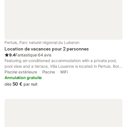
Pertuis, Parc naturel régional du Luberon
Location de vacances pour 2 personnes
9.4
Fantastique
⋅
64 avis
Featuring air-conditioned accommodation with a private pool,
pool view and a terrace, Villa Louanne is located in Pertuis. Both
free WiFi and parking on-site are available at the bed and
Piscine extérieure
Piscine
WiFi
breakfast free of charge.
Annulation gratuite
50 €
dès
par nuit