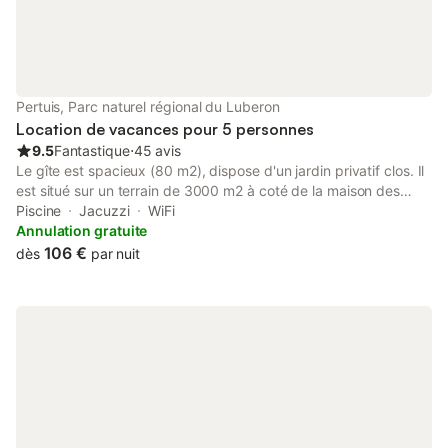
Pertuis, Parc naturel régional du Luberon
Location de vacances pour 5 personnes
9.5
Fantastique
⋅
45 avis
Le gîte est spacieux (80 m2), dispose d'un jardin privatif clos. Il
est situé sur un terrain de 3000 m2 à coté de la maison des
propriétaires. La piscine est entièrement sécurisée par des
Piscine
Jacuzzi
WiFi
barrières, de forme libre, elle dispose de plages et d'une fosse
Annulation gratuite
de plongée. La piscine est à partager avec les propriétaires
106 €
dès
par nuit
mais il n'y a pas d'autres locataires. Le quartier est calme,
résidentiel, sur une des hauteurs dominant Pertuis. Situé au
cœur du parc du Luberon, à proximité d'Aix en Provence et
Marseille ou Avignon, le gîte permet de découvrir la Provence
ses villages typiques ou ses espaces naturels.