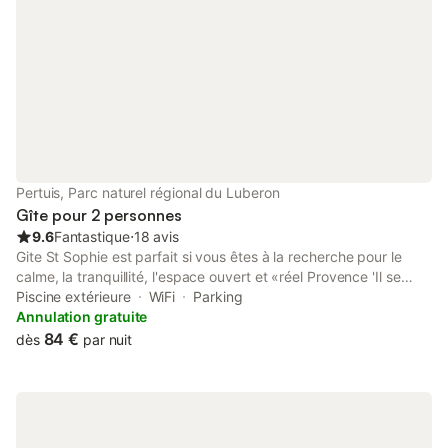
Pertuis, Parc naturel régional du Luberon
Gîte pour 2 personnes
9.6
Fantastique
⋅
18 avis
Gite St Sophie est parfait si vous êtes à la recherche pour le
calme, la tranquillité, l'espace ouvert et «réel Provence 'Il se
trouve dans un bel endroit, à la fin d'une piste de ferme, entouré
Piscine extérieure
WiFi
Parking
de 7 hectares de vignes. Tout au long de l'année le paysage et
Annulation gratuite
les couleurs changent et en été, les vignes viennent jusqu'à la
84 €
dès
par nuit
terrasse de votre gîte. Le gîte traditionnel est bien meublé et
comprend quelques objets intéressants et antiques. Le salon a
des portes-fenêtres donnant sur la terrasse et est
confortablement meublé avec un canapé-lit en cuir, table basse
et la télévision, ainsi que d'une cheminée pour accueillir l'hiver et