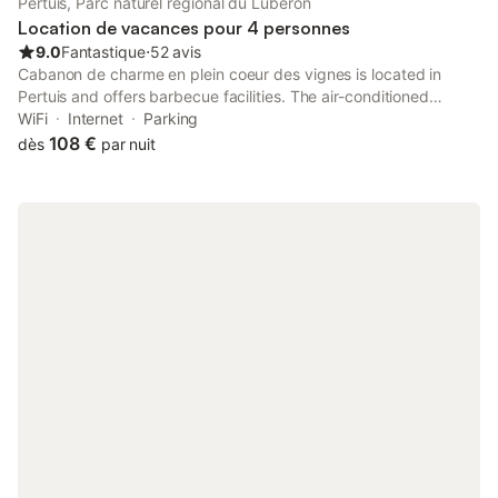
Pertuis, Parc naturel régional du Luberon
Location de vacances pour 4 personnes
9.0
Fantastique
⋅
52 avis
Cabanon de charme en plein coeur des vignes is located in
Pertuis and offers barbecue facilities. The air-conditioned
accommodation is 34 km from ITER / Cadarache, and guests
WiFi
Internet
Parking
can benefit from on-site private parking and complimentary
108 €
dès
par nuit
WiFi.