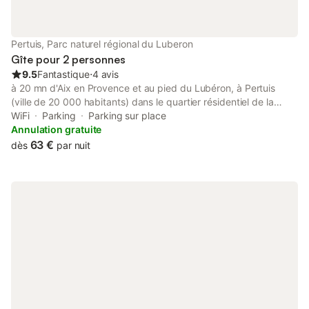
Pertuis, Parc naturel régional du Luberon
Gîte pour 2 personnes
9.5
Fantastique
⋅
4 avis
à 20 mn d'Aix en Provence et au pied du Lubéron, à Pertuis
(ville de 20 000 habitants) dans le quartier résidentiel de la
piscine. en rez de chaussée de villa sécurisé, petit studio
WiFi
Parking
Parking sur place
indépendant, équipé mais sans prétention. Parking et terrasse
Annulation gratuite
privée. Des bus au départ de la piscine peuvent vous amenez
63 €
dès
par nuit
au centre ville ou encore à la gare routière où des liaisons sont
disponibles pour Aix. Plusieurs villages et lieux touristiques
intéressants à visiter aux alentours. ATTENTION : réservation
minimum pour 2 nuits.