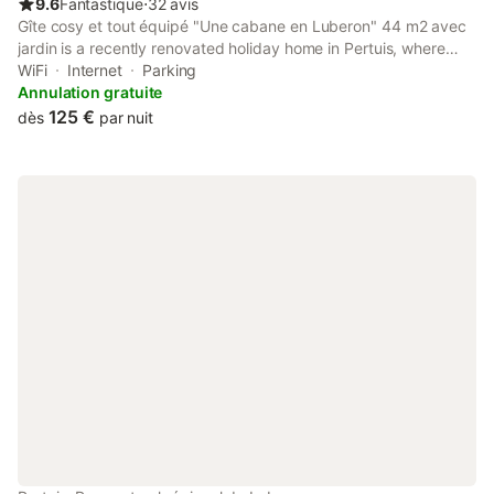
9.6
Fantastique
⋅
32 avis
Gîte cosy et tout équipé "Une cabane en Luberon" 44 m2 avec
jardin is a recently renovated holiday home in Pertuis, where
guests can make the most of its garden and barbecue facilities.
WiFi
Internet
Parking
Annulation gratuite
125 €
dès
par nuit