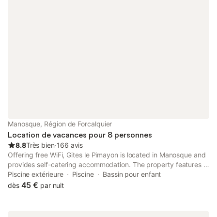
Manosque, Région de Forcalquier
Location de vacances pour 8 personnes
8.8
Très bien
⋅
166 avis
Offering free WiFi, Gites le Pimayon is located in Manosque and
provides self-catering accommodation. The property features a
shared outdoor pool, a garden and BBQ facilities. On-site
Piscine extérieure
Piscine
Bassin pour enfant
parking is available for guests arriving by car.
45 €
dès
par nuit