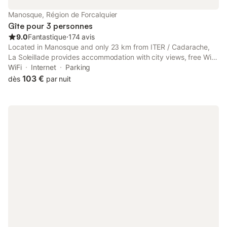
Manosque, Région de Forcalquier
Gîte pour 3 personnes
9.0
Fantastique
⋅
174 avis
Located in Manosque and only 23 km from ITER / Cadarache,
La Soleillade provides accommodation with city views, free WiFi
and free private parking. The property is non-smoking and is
WiFi
Internet
Parking
situated 8 km from Golf du Luberon.
103 €
dès
par nuit