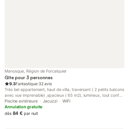
Manosque, Région de Forcalquier
Gîte pour 3 personnes
9.3
Fantastique
⋅
32 avis
Très bel appartement, haut de villa, traversant ( 2 petits balcons
avec vue imprenable) ,spacieux ( 65 m2), lumineux, tout confort
dans villa provençale de charme proche toutes commodités
Piscine extérieure
Jacuzzi
WiFi
urbaines ( 800 mètres du centre ancien de Manosque)
Annulation gratuite
Classement homologué Gites de France: 4 étoiles Idéal couple 2
84 €
dès
par nuit
adultes et un enfant Si 3ème adulte selon autorisation avec coût
supplémentaire Grande douche et toilettes séparées Literie haut