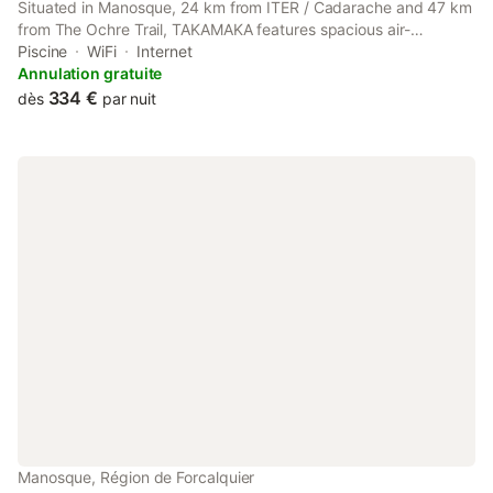
Situated in Manosque, 24 km from ITER / Cadarache and 47 km
from The Ochre Trail, TAKAMAKA features spacious air-
conditioned accommodation with a terrace and free WiFi. This
Piscine
WiFi
Internet
bed and breakfast has a private pool, a garden and free private
Annulation gratuite
parking.
334 €
dès
par nuit
Manosque, Région de Forcalquier