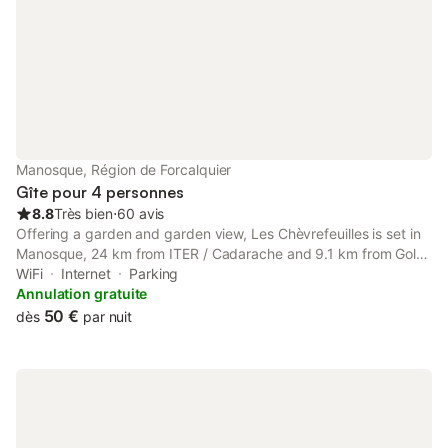
accepté - Chien : oui
Manosque, Région de Forcalquier
Gîte pour 4 personnes
8.8
Très bien
⋅
60 avis
Offering a garden and garden view, Les Chèvrefeuilles is set in
Manosque, 24 km from ITER / Cadarache and 9.1 km from Golf
du Luberon. There is a private entrance at the apartment for the
WiFi
Internet
Parking
convenience of those who stay.
Annulation gratuite
50 €
dès
par nuit