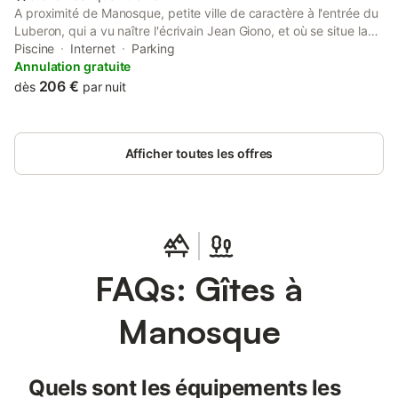
A proximité de Manosque, petite ville de caractère à l'entrée du
Luberon, qui a vu naître l'écrivain Jean Giono, et où se situe la
fondation CARZOU, le domaine BOUTEILLE est un domaine
Piscine
Internet
Parking
arboricole de 33 hectares, dont 30 hectares de pommiers.
Annulation gratuite
Celui-ci vous accueille dans son gîte, situé à l'étage de la
206 €
dès
par nuit
bastide. Nous vous accueillons dans un gite pour 4 personnes.
Par un escalier privatif, vous accédez à un petit balcon avec
vue sur le plateau de Valensole. L'appartement se compose d'un
Afficher toutes les offres
séjour/salle à manger, avec une cuisine indépendante, de deux
chambres et d'une salle de bain. Une partie du jardin lui est
attribuée. Ce gîte a accès à la piscine.
FAQs: Gîtes à
Manosque
Quels sont les équipements les