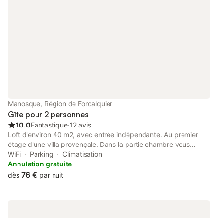
Manosque, Région de Forcalquier
Gîte pour 2 personnes
10.0
Fantastique
⋅
12 avis
Loft d'environ 40 m2, avec entrée indépendante. Au premier
étage d'une villa provençale. Dans la partie chambre vous
disposerez d'un lit Queen Size, dans la partie salon un canapé.
WiFi
Parking
Climatisation
Une salle d'eau spacieuse, avec une grande douche. Un coin
Annulation gratuite
repas avec les équipements de base, réfrigérateur, micro-onde-
76 €
dès
par nuit
grill, plaque et machine à café. Vue imprenable sur Manosque.
Vous pourrez accéder à la piscine (à partager avec les
propriétaires).