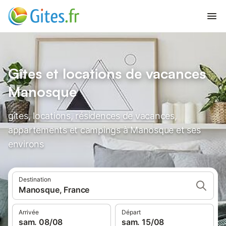
Gîtes et locations de vacances
Manosque
gîtes, locations, résidences de vacances,
appartements et campings à Manosque et ses
environs
Destination
Manosque, France
Arrivée
Départ
sam. 08/08
sam. 15/08