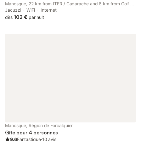
Manosque, 22 km from ITER / Cadarache and 8 km from Golf du
Luberon. Providing free WiFi throughout the property, the
Jacuzzi
WiFi
Internet
soundproof guest house features a hot tub.
102 €
dès
par nuit
Manosque, Région de Forcalquier
Gîte pour 4 personnes
9.6
Fantastique
⋅
10 avis