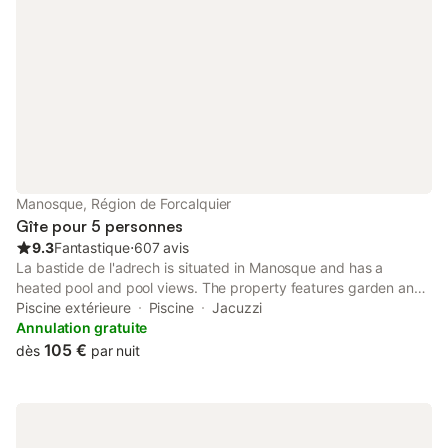
Manosque, Région de Forcalquier
Gîte pour 5 personnes
9.3
Fantastique
⋅
607 avis
La bastide de l'adrech is situated in Manosque and has a
heated pool and pool views. The property features garden and
inner courtyard views, and is 23 km from ITER / Cadarache.
Piscine extérieure
Piscine
Jacuzzi
Annulation gratuite
105 €
dès
par nuit