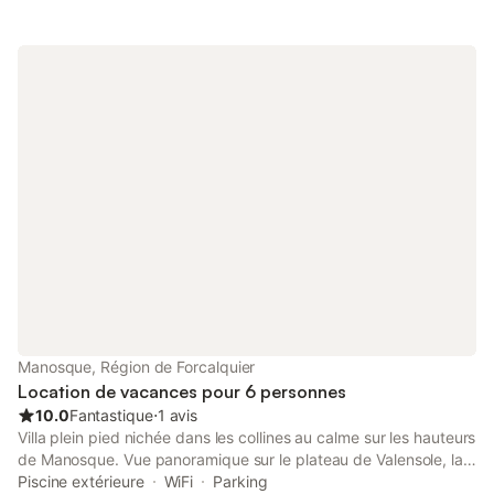
Manosque, Région de Forcalquier
Location de vacances pour 6 personnes
10.0
Fantastique
⋅
1 avis
Villa plein pied nichée dans les collines au calme sur les hauteurs
de Manosque. Vue panoramique sur le plateau de Valensole, la
forêt de Pélicier, la Sainte Baume. Terrasses et pergola alternant
Piscine extérieure
WiFi
Parking