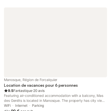
Manosque, Région de Forcalquier
Location de vacances pour 6 personnes
9.5
Fantastique
⋅
20 avis
Featuring air-conditioned accommodation with a balcony, Mas
des Genêts is located in Manosque. The property has city views
and is 26 km from ITER / Cadarache and 11 km from Golf du
WiFi
Internet
Parking
Luberon.