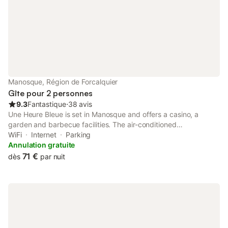
Manosque, Région de Forcalquier
Gîte pour 2 personnes
9.3
Fantastique
⋅
38 avis
Une Heure Bleue is set in Manosque and offers a casino, a
garden and barbecue facilities. The air-conditioned
accommodation is 23 km from ITER / Cadarache, and guests
WiFi
Internet
Parking
can benefit from private parking available on site and free WiFi.
Annulation gratuite
71 €
dès
par nuit