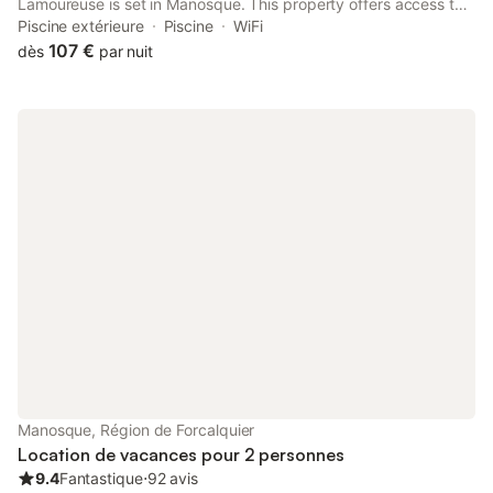
Lamoureuse is set in Manosque. This property offers access to
a balcony, table tennis, free private parking and free WiFi. The
Piscine extérieure
Piscine
WiFi
property is non-smoking and is located 23 km from ITER /
107 €
dès
par nuit
Cadarache.
Manosque, Région de Forcalquier
Location de vacances pour 2 personnes
9.4
Fantastique
⋅
92 avis