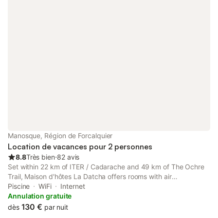
Manosque, Région de Forcalquier
Location de vacances pour 2 personnes
8.8
Très bien
⋅
82 avis
Set within 22 km of ITER / Cadarache and 49 km of The Ochre
Trail, Maison d'hôtes La Datcha offers rooms with air
conditioning and a private bathroom in Manosque. Located 7.
Piscine
WiFi
Internet
Annulation gratuite
130 €
dès
par nuit