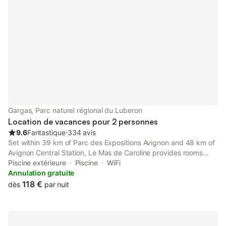
Gargas, Parc naturel régional du Luberon
Location de vacances pour 2 personnes
9.6
Fantastique
⋅
334 avis
Set within 39 km of Parc des Expositions Avignon and 48 km of
Avignon Central Station, Le Mas de Caroline provides rooms
with air conditioning and a private bathroom in Gargas. This bed
Piscine extérieure
Piscine
WiFi
and breakfast offers free private parking and a shared kitchen.
Annulation gratuite
118 €
dès
par nuit