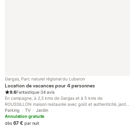
Gargas, Parc naturel régional du Luberon
Location de vacances pour 4 personnes
9.6
Fantastique
⋅
34 avis
En campagne, à 2,5 kms de Gargas et à 5 kms de
ROUSSILLON maison restaurée avec goût et authenticité, jardin
clos, terrasse d'été couverte, tout confort. Visites et
Parking
TV
Jardin
promenades à quelques minutes: les ocres de ROUSSILLON,
Annulation gratuite
colorado provençal, GORDES et l'abbaye de SENANQUE...
67 €
dès
par nuit
R.deC. : Pièce a vivre avec coin cuisineéquipée,lave linge, lave
vaisselle, cuisinière, micro onde,coin salon avec TV. Auvent pour