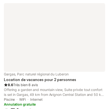
prendre ses repas a l'extérieur. Etage : 2 chambres (1 lit en 160
et 2 lits en 80), S.de B./WC Le ménage de fin de séjour
optionnel 45 euros
Gargas, Parc naturel régional du Luberon
Location de vacances pour 2 personnes
8.6
Très bien
⋅
8 avis
Offering a garden and mountain view, Suite privée tout confort
is set in Gargas, 49 km from Avignon Central Station and 50 km
from Papal Palace. This property offers access to a terrace, free
Piscine
WiFi
Internet
private parking and free WiFi.
Annulation gratuite