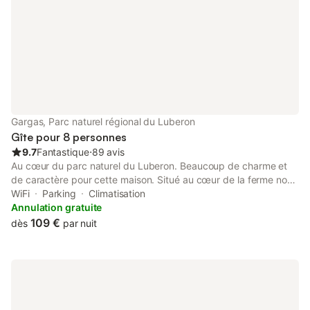
profitez de l'atmosphère paisible des soirées barbecue. Faites
du vélo à travers les champs de lavande odorants et les
vignobles, flânez dans les ruelles étroites de Roussillon et
Gordes et goûtez aux spécialités locales dans les restaurants
traditionnels. Faites des randonnées dans des gorges cachées,
visitez les célèbres carrières d'ocre de Roussillon et promenez-
vous dans les marchés historiques et les galeries d'art.
Complétez votre programme par un pique-nique relaxant au
bord d'un des petits lacs.
Gargas, Parc naturel régional du Luberon
Gîte pour 8 personnes
9.7
Fantastique
⋅
89 avis
Au cœur du parc naturel du Luberon. Beaucoup de charme et
de caractère pour cette maison. Situé au cœur de la ferme nous
vous proposerons nos fruits et légumes de notre exploitation
WiFi
Parking
Climatisation
selon la saison...
Annulation gratuite
109 €
dès
par nuit