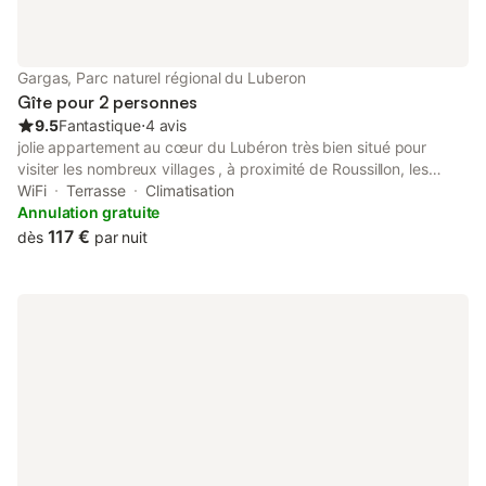
extérieurs bien entendu disposent de plusieurs terrasses
ombragées , d'un boulodrome et de jeux pour enfants et d'un
barbecue ! Tous les équipements sont adaptés pour recevoir
une trentaine de personnes ou moins ….. Et si vous ne souhaitez
Gargas, Parc naturel régional du Luberon
pas cuisiner ,ou en tous les cas pas tous les jours un se
Gîte pour 2 personnes
9.5
Fantastique
⋅
4 avis
jolie appartement au cœur du Lubéron très bien situé pour
visiter les nombreux villages , à proximité de Roussillon, les
mines de Brioux , le Colorado à Rustrel, Bonnieux, Gordes et
WiFi
Terrasse
Climatisation
plus encore. .....
Annulation gratuite
117 €
dès
par nuit