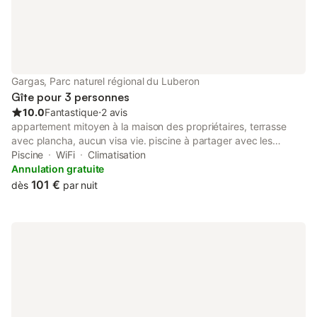
Gargas, Parc naturel régional du Luberon
Gîte pour 3 personnes
10.0
Fantastique
⋅
2 avis
appartement mitoyen à la maison des propriétaires, terrasse
avec plancha, aucun visa vie. piscine à partager avec les
propriétaires. Il y à une cuisine toute équipée avec un salon au
Piscine
WiFi
Climatisation
rez de chaussé et salle de bain et au 1er étage une grande
Annulation gratuite
chambre. .
101 €
dès
par nuit