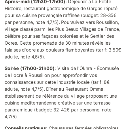
Après-midi (12h30-17h00):
Déjeuner à La Petite
Histoire, restaurant gastronomique de Gargas réputé
pour sa cuisine provençale raffinée (budget: 28-35€
par personne, note 4,7/5). Poursuivez vers Roussillon,
village classé parmi les Plus Beaux Villages de France,
célèbre pour ses façades colorées et le Sentier des
Ocres. Cette promenade de 30 minutes révèle les
falaises d'ocre aux couleurs flamboyantes (tarif: 3,50€
adulte, note 4,6/5).
Soirée (17h00-21h00):
Visite de l'Ôkhra - Écomusée
de l'ocre à Roussillon pour approfondir vos
connaissances sur cette industrie locale (tarif: 8€
adulte, note 4,7/5). Dîner au Restaurant Omma,
établissement de référence du village proposant une
cuisine méditerranéenne créative sur une terrasse
panoramique (budget: 32-42€ par personne, note
4,7/5).
Conseils pratiques:
Chaussures fermées obligatoires