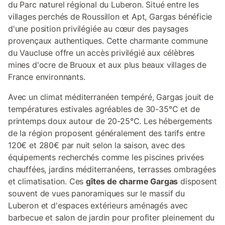
rapaces ...). Pour les personnes non compatibles ce n'est pas la
du Parc naturel régional du Luberon. Situé entre les
bonne location. Nous acceptons vos chats et chiens (selon les
villages perchés de Roussillon et Apt, Gargas bénéficie
modèles), lors de votre réservation merci de le noter et de nous
d'une position privilégiée au cœur des paysages
c
provençaux authentiques. Cette charmante commune
du Vaucluse offre un accès privilégié aux célèbres
mines d'ocre de Bruoux et aux plus beaux villages de
France environnants.
Avec un climat méditerranéen tempéré, Gargas jouit de
températures estivales agréables de 30-35°C et de
printemps doux autour de 20-25°C. Les hébergements
de la région proposent généralement des tarifs entre
120€ et 280€ par nuit selon la saison, avec des
équipements recherchés comme les piscines privées
chauffées, jardins méditerranéens, terrasses ombragées
et climatisation. Ces
gîtes de charme Gargas
disposent
souvent de vues panoramiques sur le massif du
Luberon et d'espaces extérieurs aménagés avec
barbecue et salon de jardin pour profiter pleinement du