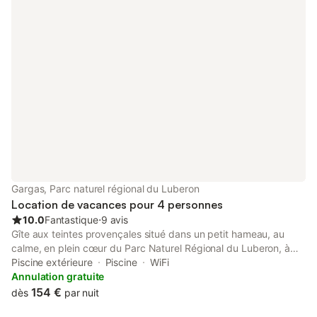
Gargas, Parc naturel régional du Luberon
Location de vacances pour 4 personnes
10.0
Fantastique
⋅
9 avis
Gîte aux teintes provençales situé dans un petit hameau, au
calme, en plein cœur du Parc Naturel Régional du Luberon, à
deux pas des lieux les plus beaux et les plus visités comme les
Piscine extérieure
Piscine
WiFi
villages ocriers : les Mines de Bruoux à Gargas, Roussillon et le
Annulation gratuite
colorado de Rustrel. C’est l’endroit idéal pour passer des
154 €
dès
par nuit
vacances en famille, se retrouver entre amis ou pour s’évader en