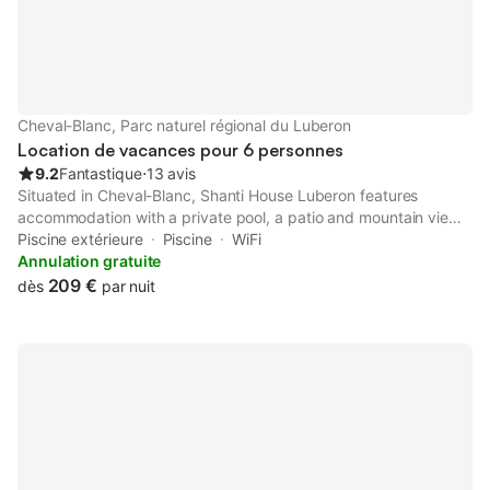
Cheval-Blanc, Parc naturel régional du Luberon
Location de vacances pour 6 personnes
9.2
Fantastique
⋅
13 avis
Situated in Cheval-Blanc, Shanti House Luberon features
accommodation with a private pool, a patio and mountain views.
This property offers access to a terrace, free private parking
Piscine extérieure
Piscine
WiFi
and free WiFi.
Annulation gratuite
209 €
dès
par nuit