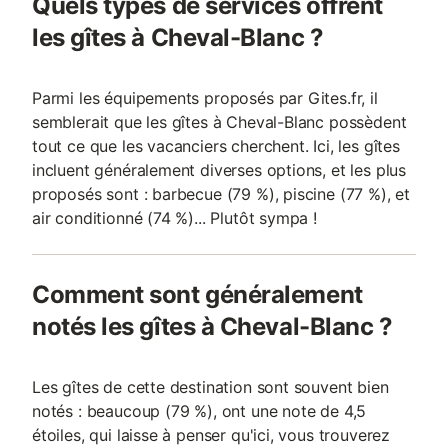
Quels types de services offrent
du Rat. Lors de votre séjour en location vacances à Cheval
blanc, vous pourrez également partir à la
les gîtes à Cheval-Blanc ?
Parmi les équipements proposés par Gites.fr, il
semblerait que les gîtes à Cheval-Blanc possèdent
tout ce que les vacanciers cherchent. Ici, les gîtes
incluent généralement diverses options, et les plus
proposés sont : barbecue (79 %), piscine (77 %), et
air conditionné (74 %)... Plutôt sympa !
Comment sont généralement
notés les gîtes à Cheval-Blanc ?
Les gîtes de cette destination sont souvent bien
notés : beaucoup (79 %), ont une note de 4,5
étoiles, qui laisse à penser qu'ici, vous trouverez