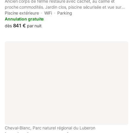
Ancien corps de ferme restauré avec cachet, au calme et
proche commodités. Jardin clos, piscine sécurisée et vue sur
Dame de Beauregard. Cette jolie propriété a été conçu pour les
Piscine extérieure
WiFi
Parking
rassemblements de famille et amis avec bambins... Alliant
Annulation gratuite
charme, confort et praticité, vous passerez à coup sûr de beaux
841 €
dès
par nuit
et heureux moments avec vos proches. Composée de 6
chambres doubles et 2 dortoirs, vous pourrez loger jusqu'à 20
personnes.
Cheval-Blanc, Parc naturel régional du Luberon