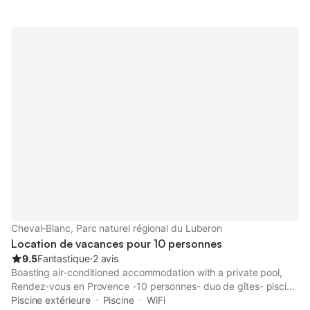
Cheval-Blanc, Parc naturel régional du Luberon
Location de vacances pour 10 personnes
9.5
Fantastique
⋅
2 avis
Boasting air-conditioned accommodation with a private pool,
Rendez-vous en Provence -10 personnes- duo de gîtes- piscine
privée - climatisation-moustiquaires is set in Cheval-Blanc.
Piscine extérieure
Piscine
WiFi