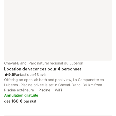
Cheval-Blanc, Parc naturel régional du Luberon
Location de vacances pour 4 personnes
9.6
Fantastique
⋅
13 avis
Offering an open-air bath and pool view, La Campanette en
Luberon -Piscine privée is set in Cheval-Blanc, 39 km from
Avignon Central Station and 39 km from Avignon TGV Train
Piscine extérieure
Piscine
WiFi
Station.
Annulation gratuite
160 €
dès
par nuit