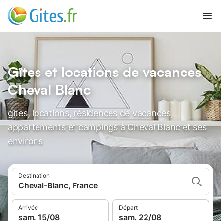
Gîtes et locations de vacances
Cheval Blanc
gîtes, locations, résidences de vacances,
appartements et campings à Cheval Blanc et ses
environs
Destination
Cheval-Blanc, France
Arrivée
Départ
sam. 15/08
sam. 22/08