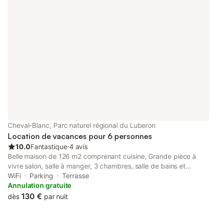
Cheval-Blanc, Parc naturel régional du Luberon
Location de vacances pour 6 personnes
10.0
Fantastique
⋅
4 avis
Belle maison de 126 m2 comprenant cuisine, Grande pièce à
vivre salon, salle à manger, 3 chambres, salle de bains et
douche,2 WC, terrasse ombragée et Grand jardin clos et arboré
WiFi
Parking
Terrasse
de 1000 m2. Maison aménagée avec tout le confort attendu,
Annulation gratuite
cuisine intégrée, électroménagers : Lave-vaisselle, cafetière,
130 €
dès
par nuit
grille-pain, bouilloire, four, four micro-ondes, réfrigérateur /
congélateur, vaisselle, casserole et ustensiles de cuisine. Salon