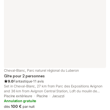
Cheval-Blanc, Parc naturel régional du Luberon
Gîte pour 2 personnes
9.0
Fantastique
⋅
11 avis
Set in Cheval-Blanc, 27 km from Parc des Expositions Avignon
and 36 km from Avignon Central Station, Loft du moulin de
Milan offers accommodation with free WiFi, air conditioning, a
Piscine extérieure
Piscine
Jacuzzi
seasonal outdoor swimming pool and a garden.
Annulation gratuite
100 €
dès
par nuit