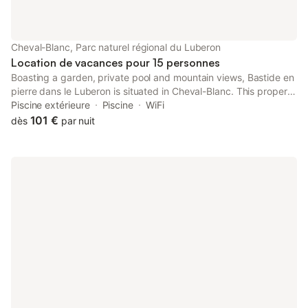
besoins . L’entrée principale de la maison donne sur un vaste
salon - salle à manger avec télévision (145 cm), TNT et accès
Internet à Haut Débit . La cuisine ouverte sur le séjour est
entièrement équipée . Deux chambres confortables vous
Cheval-Blanc, Parc naturel régional du Luberon
attendent avec des lits doubles de 140
Location de vacances pour 15 personnes
Boasting a garden, private pool and mountain views, Bastide en
pierre dans le Luberon is situated in Cheval-Blanc. This property
offers access to a terrace, free private parking and free WiFi.
Piscine extérieure
Piscine
WiFi
101 €
dès
par nuit