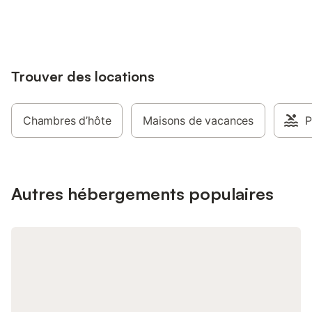
jusqu'à 10% sur nos logements.
Trouver des locations
Chambres d’hôte
Maisons de vacances
P
Autres hébergements populaires