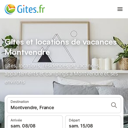
Gîtes et locations de vacances
Montvendre
gîtes, locations, résidences de vacances,
appartements et campings à Montvendre et ses
environs
Destination
Montvendre, France
Arrivée
Départ
sam. 08/08
sam. 15/08