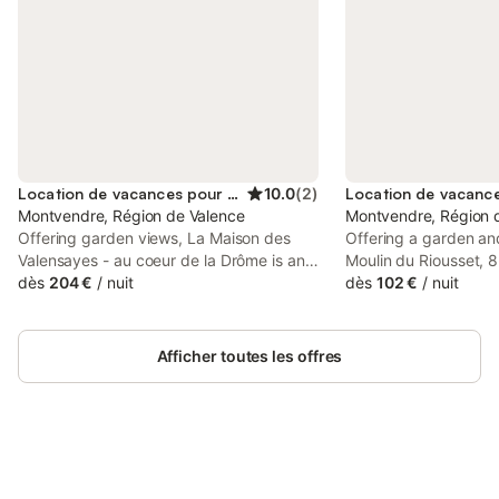
Location de vacances pour 6 personnes
10.0
(
2
)
Montvendre, Région de Valence
Montvendre, Région 
Offering garden views, La Maison des
Offering a garden an
Valensayes - au coeur de la Drôme is an
Moulin du Riousset, 
accommodation set in Montvendre, 10
dès
204 €
/
nuit
maison de famille au 
dès
102 €
/
nuit
km from Joseph Fourier University and 13
Montvendre, 12 km f
km from Valence St Didier Golf Course.
12 km from Joseph Fou
Afficher toutes les offres
Connectez-vous et économisez
Se connecter