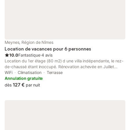
Tapis de bains - Torchons cuisine Fournis dans la location LE
MÉNAGE : Cela fait partie de votre location ! Pour vos
connexions vous bénéficiez du WIFI et d’une télévision
connectée où vous pouvez regarder vos films et séries préférés
avec vos codes Netflix et autres. Le Grand jardin avec chaises
longues et espace de détente.
Meynes, Région de Nîmes
Location de vacances pour 6 personnes
10.0
Fantastique
⋅
4 avis
Location du 1er étage (80 m2) d une villa indépendante, le rez-
de-chaussé étant inoccupé. Rénovation achevée en Juillet
2018. La maison se situe à la campagne sans vis à vis, parking
WiFi
Climatisation
Terrasse
privé, terrasse ombragée. La location se compose de 2
Annulation gratuite
chambres, l une avec 1 lit en 160, l autre avec 2 lits en 90, un
127 €
dès
par nuit
salon avec un BZ en 140, une salle à manger, cuisine, salle de
bain et WC indépendant.(possibilité de lit bébé et chaise haute
à la demande) La location se situe à 30 mn de Nîmes, Avignon,
Uzes, Arles....A une heure des plages (Le Grau du Roi, Port
Camargue, La Grande Motte...) et à 7 km du Pont du Gard. Vous
serez à 1,5 km du village avec toutes les commodités, 1 km de
la piscine municipale et de la voie verte reliant le Pont du Gard à