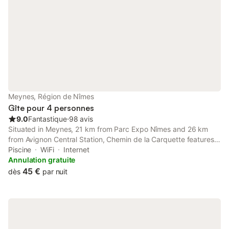
la Via Rhôna. La maison est équipée de tout l électroménager
nécessaire pour se sentir comme chez soi (four, gaz,micro
onde,lave vaisselle, lave linge, frigo,plancha, cafetière,
bouilloire, grille pain, fer et table à repasser, sèche cheveux...)
Meynes, Région de Nîmes
Gîte pour 4 personnes
9.0
Fantastique
⋅
98 avis
Situated in Meynes, 21 km from Parc Expo Nîmes and 26 km
from Avignon Central Station, Chemin de la Carquette features
accommodation with free WiFi, air conditioning, a seasonal
Piscine
WiFi
Internet
outdoor swimming pool and a garden.
Annulation gratuite
45 €
dès
par nuit