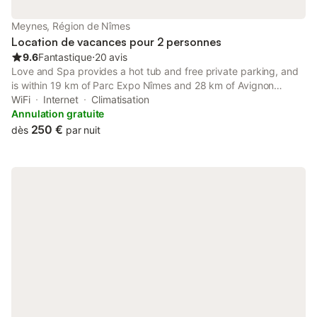
Meynes, Région de Nîmes
Location de vacances pour 2 personnes
9.6
Fantastique
⋅
20 avis
Love and Spa provides a hot tub and free private parking, and
is within 19 km of Parc Expo Nîmes and 28 km of Avignon
Central Station. The property has garden views and is 29 km
WiFi
Internet
Climatisation
from Papal Palace and 31 km from Arles Amphitheatre.
Annulation gratuite
250 €
dès
par nuit