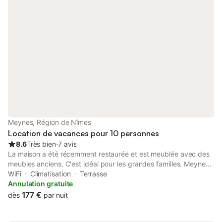
Meynes, Région de Nîmes
Location de vacances pour 10 personnes
8.6
Très bien
⋅
7 avis
La maison a été récemment restaurée et est meublée avec des
meubles anciens. C'est idéal pour les grandes familles. Meynes
est un charmant petit village qui a tous les services standard
WiFi
Climatisation
Terrasse
(boulangeries, bureau de poste, piscine, café et un restaurant).
Annulation gratuite
Super endroit pour faire du kayak, de la randonnée, du vélo, de
177 €
dès
par nuit
l'équitation ou du golf. Endroits populaires à proximité historique
Pont-du-Gard (10 km), célèbre marché à Uzès (20 km) ou la