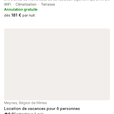
bons moments en perspective. Bienvenue à la Villa Soleyana :
WiFi
Climatisation
Terrasse
Spacieuse, elle vous accueillera peu importe votre ambition :
Annulation gratuite
repos, travail, loisirs, vacances... Équipée de tous conforts
181 €
dès
par nuit
moderne vous y trouverez 1 chambre couchage 160x200 sur le
thème oriental or et bleu, 1 chambre couchage 160x200 sur le
thème cosy, ainsi qu'une chambre 2 lits 90x190 sur le thème du
voyage. Le logement Adapté à tout types de profil : vacances,
travail, repos... Nous sommes à la campagne et à la fois à
proximité des attractions du sud de la France : à 10 min de
Remoulins et son Pont Du Gard, 10 min du circuit de Lédenon,
15 min de Nîmes et ses arènes, à 20 min d'Avignon et de son
Palais des Papes, 20 min des Baux de Provence, à 30 min de
Arles et son passé romain, et à 55 min des magnifiques plages
de la Grande Motte tout est faisable à proximité : tourisme,
promenade, culture, sport, plage... Nos 2 chambres principales
sont équipées de bureaux avec Wi-Fi (fibre) disponibles en
illimité. Les bambins sont les bienvenus, il y a de l'espace sur
notre terrain pour jouer en extérieur et se dégourdir les jambes.
La villa est équipée de climatisation l'été et de chauffage en
hiver. L'arrivée et le départ se font en toute autonomie via une
Meynes, Région de Nîmes
boite à clé sécurisée. La propriété es
Location de vacances pour 6 personnes
9.0
Fantastique
⋅
1 avis