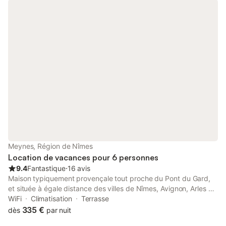
ville culturelle d'Arles (28 km). Cette maison est idéalement
située à 18 km de Nîmes ou à 25 km d'Avignon avec des liaisons
vers l'aéroport et le TGV. Il est situé à proximité de la Camargue,
de belles rivières où vous pourrez nager et faire du kayak, Pont
du Gare (site du patrimoine mondial - aqueduc romain), de
charmants villages tels que les Baux de Provence et Uzès,
Avignon avec son théâtre en juillet et ses Palais des papes, villes
romaines comme Nîmes et Arles, le musée du bonbon Haribo. La
maison est à 1 heure de la mer et 1 heure et demie du Mont
Ventoux (Mecque pour les cyclistes et la station de ski). L'artiste
Lucien Coutaud est né dans la maison qui a peut-être été visitée
par son ami Picasso
Meynes, Région de Nîmes
Location de vacances pour 6 personnes
9.4
Fantastique
⋅
16 avis
Maison typiquement provençale tout proche du Pont du Gard,
et située à égale distance des villes de Nîmes, Avignon, Arles et
Uzès. Celle-ci demeure dans une impasse calme, en campagne
WiFi
Climatisation
Terrasse
où vous pourrez facilement vous reposer ou vous laisser aller à
335 €
dès
par nuit
des activités telles que : Mer (63 kms), ballades pédestres, vélo