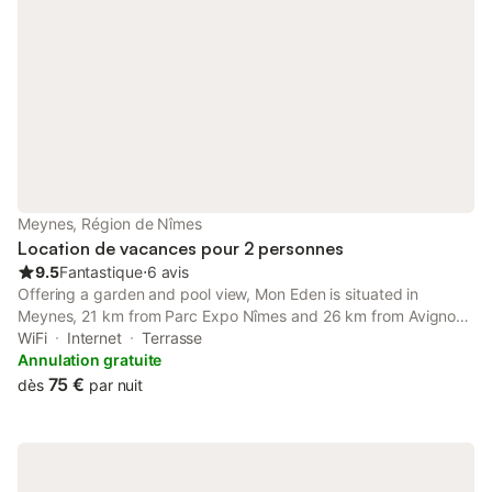
Septembre. Appartement supplémentaire sur la propriété
(étudiant ou famille ) Accès à un Parking de 250 m² possibilité
d'y garer une remorque, propriété clôturée avec portail
électrique. À disposition : lit bébé, poussette et chaise haute sur
demande. Proche d’Avignon (25 mn), du Pont du Gard (7 mn),
de Nîmes et Uzès (20 mn), Les baux de Provence et Arles à (30
mn), Centre du village à 900 mètres (Pharmacie, Tabac,
Boulangerie..) Une caution d'un montant de 150 euros, vous
sera restituée à votre départ après le contrôle de l'appartement
et du ménage. traif menage en option :1 semaine :40 euro -pour
Meynes, Région de Nîmes
2 semaines : 60 euro
Location de vacances pour 2 personnes
9.5
Fantastique
⋅
6 avis
Offering a garden and pool view, Mon Eden is situated in
Meynes, 21 km from Parc Expo Nîmes and 26 km from Avignon
Central Station. This property offers access to a terrace, free
WiFi
Internet
Terrasse
private parking and free WiFi.
Annulation gratuite
75 €
dès
par nuit