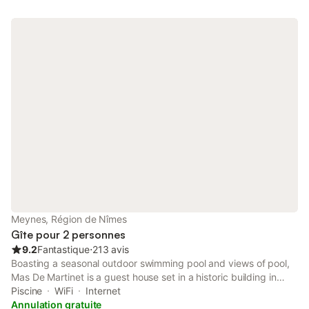
Réhabilité avec bcp de soin et de goût, surplombant une
cour/patio arboré, ce gîte offre tout le confort pour y séjourner
en paix. 1 chambre/suite avec salle d'eau et dressing, 1 bureau
traversant avec connexion wifi (possibilité d'1 couchage
d'appoint ou bébé), 1 cuisine super équipée, 1 terrasse 18m².
Village typique du Gard Provençal à proximité du Pont du Gard
8km (piste cyclable directe), Meynes est à 25 km de Nîmes (les
arènes), d'Avignon (le festival et le Palais des Papes, d'Uzès (le
Duché) et de Arles (la Camargue), ce qui permet aux visiteurs
de rayonner facilement depuis le gîte pour découvrir tant de
paysages et de curiosités culturelles très variées. A proximité du
Gardon et du Rhône (5km) mais aussi de la Camargue (25km),
du littoral languedocien (45mn) ou de côte bleue Ouest de
Marseille (50mn), des Cévennes etc...
Meynes, Région de Nîmes
Gîte pour 2 personnes
9.2
Fantastique
⋅
213 avis
Boasting a seasonal outdoor swimming pool and views of pool,
Mas De Martinet is a guest house set in a historic building in
Meynes, 26 km from Parc Expo Nîmes. Featuring full-day
Piscine
WiFi
Internet
security, this property also provides guests with an outdoor
Annulation gratuite