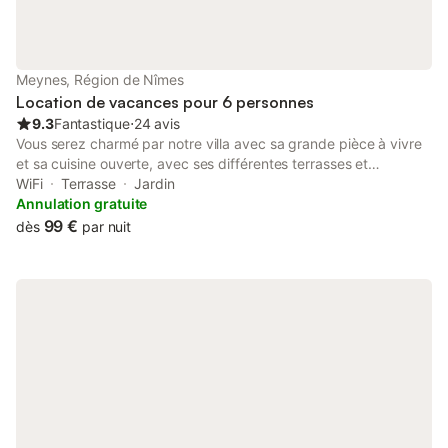
Meynes, Région de Nîmes
Location de vacances pour 6 personnes
9.3
Fantastique
⋅
24 avis
Vous serez charmé par notre villa avec sa grande pièce à vivre
et sa cuisine ouverte, avec ses différentes terrasses et
ambiances différentes, pour profiter pleinement du jardin
WiFi
Terrasse
Jardin
paysagé de 1500 m2 et de la piscine chauffée de dimension
Annulation gratuite
10x4 m, un coin jeux avec trampoline balançoire et toboggan,
99 €
dès
par nuit
ainsi qu'un terrain de boule. La villa propose 3 chambres dont
une suite parentale avec WC et salle d'eau, une salle de bain
avec douche à l'italienne et baignoire, un WC indépendant. Pour
vos balades, une Voie verte sur place reliant Beaucaire au Pont
du Gard. Idéalement située, Pont du Gard à 7 kms, Uzès - Arles
- Nîmes - Avignon - Saint Rémy de Provence à 20 kms. Piscine
chauffée du 01 avril au 30 octobre.