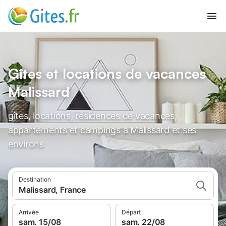
Gîtes et locations de vacances
Malissard
gîtes, locations, résidences de vacances,
appartements et campings à Malissard et ses
environs
Destination
Malissard, France
Arrivée
Départ
sam. 15/08
sam. 22/08