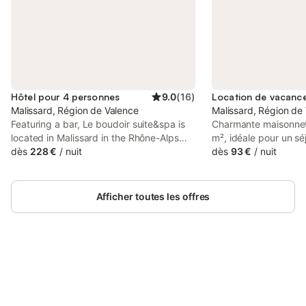
Hôtel pour 4 personnes
9.0
(
16
)
Malissard, Région de Valence
Malissard, Région de
Featuring a bar, Le boudoir suite&spa is
Charmante maisonnet
located in Malissard in the Rhône-Alps
m², idéale pour un sé
region, 7.6 km from Valence Parc Expo
dès
228 €
/
nuit
au calme. Profitez ég
dès
93 €
/
nuit
and 4.7 km from Valence IUT. The
espace extérieur clô
property is around 7.6 km from Valence
parfait pour se déte
Multimedia Library, 7.
repas en plein air. 
Afficher toutes les offres
logement 1 chambre 
🛌 1 canapé convertib
salle de bain avec d
Équipements WIFI 🛜 
❄️☀️ Cafetière Senseo 
Connectez-vous et économisez
Grille-pain Lave-linge
Se connecter
jusqu'à 10% sur nos logements.
Située à seulement 7
la maisonnette bénéfi