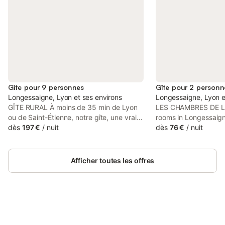
Gîte pour 9 personnes
Gîte pour 2 personn
Longessaigne, Lyon et ses environs
Longessaigne, Lyon e
GÎTE RURAL À moins de 35 min de Lyon
LES CHAMBRES DE L'
ou de Saint-Étienne, notre gîte, une vraie
rooms in Longessaign
demeure de charme vous accueillera en
dès
197 €
/
nuit
housekeeping service,
dès
76 €
/
nuit
famille ou entre amis pour vos week-
provides guests with
ends, vos moyens ou longs séjours dans
house also provides f
un cadre verdoyant et calme sous
paid airport shuttle s
Afficher toutes les offres
l’ombrage d’un magnifique tilleul. Une
architecture typique : cette ancienne
ferme bénéficie d’une architecture rurale
typée par les arcades de ses
dépendances qui offre un cadre unique
et paisible au jardin de notre gîte. La
Connectez-vous et économisez
Se connecter