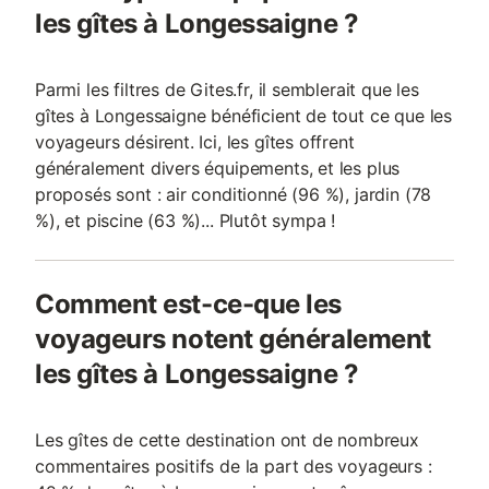
les gîtes à Longessaigne ?
parc animalier de Courzieu dédié aux
loups et rapaces - artisanat et fêtes
locales : marché d
Parmi les filtres de Gites.fr, il semblerait que les
gîtes à Longessaigne bénéficient de tout ce que les
voyageurs désirent. Ici, les gîtes offrent
généralement divers équipements, et les plus
proposés sont : air conditionné (96 %), jardin (78
%), et piscine (63 %)... Plutôt sympa !
Comment est-ce-que les
voyageurs notent généralement
les gîtes à Longessaigne ?
Les gîtes de cette destination ont de nombreux
commentaires positifs de la part des voyageurs :