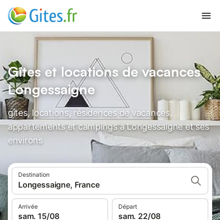
Gîtes et locations de vacances
Longessaigne
gîtes, locations, résidences de vacances,
appartements et campings à Longessaigne et ses
environs
Destination
Longessaigne, France
Arrivée
Départ
sam. 15/08
sam. 22/08