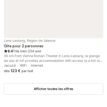
Lens-Lestang, Région de Valence
Gîte pour 2 personnes
8.4
Très bien
⋅
234 avis
36 km from Vienne Roman Theater in Lens-Lestang, la grange
de dav et tof provides accommodation with access to a hot tub
and spa facilities. The property features garden views and is 36
Jacuzzi
WiFi
Internet
km from Vienne Train Station and 36 km from Gallo-Roman
123 €
dès
par nuit
Museum.
Afficher toutes les offres