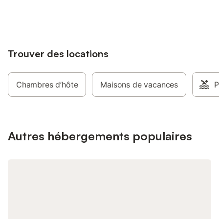
jusqu'à 10% sur nos logements.
Trouver des locations
Chambres d’hôte
Maisons de vacances
P
Autres hébergements populaires