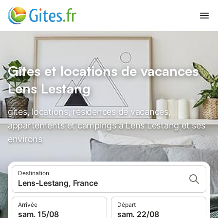
Gîtes et locations de vacances
Lens Lestang
gîtes, locations, résidences de vacances,
appartements et campings à Lens Lestang et ses
environs
Destination
Lens-Lestang, France
Arrivée
Départ
sam. 15/08
sam. 22/08