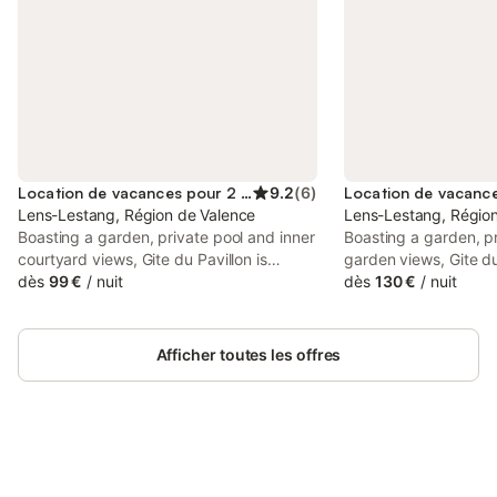
Location de vacances pour 2 personnes
9.2
(
6
)
Lens-Lestang, Région de Valence
Lens-Lestang, Régio
Boasting a garden, private pool and inner
Boasting a garden, p
courtyard views, Gite du Pavillon is
garden views, Gite du
situated in Lens-Lestang. This property
dès
99 €
/
nuit
Lens-Lestang. This p
dès
130 €
/
nuit
offers access to a terrace, free private
access to a terrace, 
parking and free WiFi.
and free WiFi. The pr
smoking and is loca
Afficher toutes les offres
Vienne Roman Theate
Connectez-vous et économisez
Se connecter