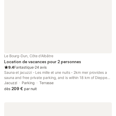
Le Bourg-Dun, Côte d'Albâtre
Location de vacances pour 2 personnes
9.4
Fantastique
⋅
24 avis
Sauna et jacuzzi - Les mille et une nuits - 2km mer provides a
sauna and free private parking, and is within 18 km of Dieppe
Casino and 18 km of Train Station of Dieppe. A hot tub is
Jacuzzi
Parking
Terrasse
available for guests.
209 €
dès
par nuit