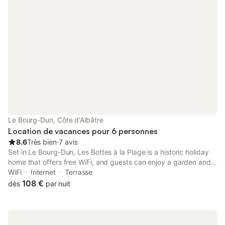
Le Bourg-Dun, Côte d'Albâtre
Location de vacances pour 6 personnes
8.6
Très bien
⋅
7 avis
Set in Le Bourg-Dun, Les Bottes à la Plage is a historic holiday
home that offers free WiFi, and guests can enjoy a garden and a
shared lounge.
WiFi
Internet
Terrasse
108 €
dès
par nuit