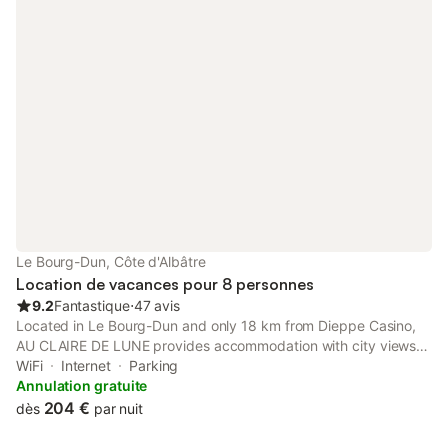
Le Bourg-Dun, Côte d'Albâtre
Location de vacances pour 8 personnes
9.2
Fantastique
⋅
47 avis
Located in Le Bourg-Dun and only 18 km from Dieppe Casino,
AU CLAIRE DE LUNE provides accommodation with city views,
free WiFi and free private parking.
WiFi
Internet
Parking
Annulation gratuite
204 €
dès
par nuit