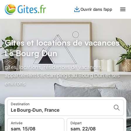
Ouvrir dans l’app
Gîtes et locations de vacances
Le Bourg Dun
gîtes, locations, résidences de vacances,
appartements et campings au Bourg Dun et ses
environs
Destination
Le Bourg-Dun, France
Arrivée
Départ
sam. 15/08
sam. 22/08