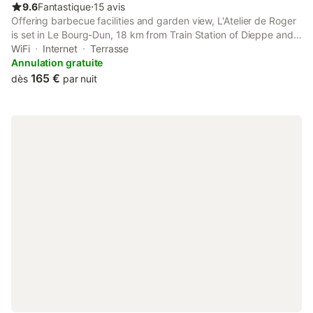
9.6
Fantastique
⋅
15 avis
Offering barbecue facilities and garden view, L'Atelier de Roger
is set in Le Bourg-Dun, 18 km from Train Station of Dieppe and
18 km from Chateau Musee de Dieppe. This property offers
WiFi
Internet
Terrasse
access to a terrace, darts, and free WiFi.
Annulation gratuite
165 €
dès
par nuit