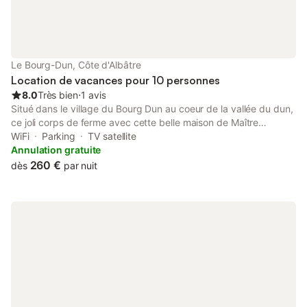
Le Bourg-Dun, Côte d'Albâtre
Location de vacances pour 10 personnes
8.0
Très bien
⋅
1 avis
Situé dans le village du Bourg Dun au coeur de la vallée du dun,
ce joli corps de ferme avec cette belle maison de Maître
entièrement rénovée vous fera passer un bon moment de
WiFi
Parking
TV satellite
détente en famille ou entre amis . Vous pourrez profiter des
Annulation gratuite
plages de St Aubin sur mer à 2 km ainsi que l'un des plus beaux
260 €
dès
par nuit
villages de France Veules les Roses. Dieppe et son plus beau
marché, Varengeville sur mer avec les belles ballades sur les
chemins des randonnées vous feront découvrir toutes les
richesses de notre magnifique Pays de caux.