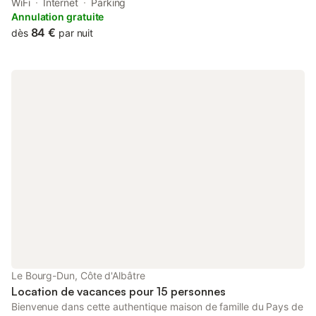
Train Station of Dieppe. This beachfront property offers access
WiFi
Internet
Parking
to free WiFi and free private parking.
Annulation gratuite
84 €
dès
par nuit
Le Bourg-Dun, Côte d'Albâtre
Location de vacances pour 15 personnes
Bienvenue dans cette authentique maison de famille du Pays de