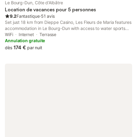
Le Bourg-Dun, Côte d'Albâtre
Location de vacances pour 5 personnes
9.2
Fantastique
⋅
51 avis
Set just 18 km from Dieppe Casino, Les Fleurs de Maria features
accommodation in Le Bourg-Dun with access to water sports
facilities, a garden, as well as private check-in and check-out.
WiFi
Internet
Terrasse
Guests staying at this holiday home have access to a patio.
Annulation gratuite
174 €
dès
par nuit