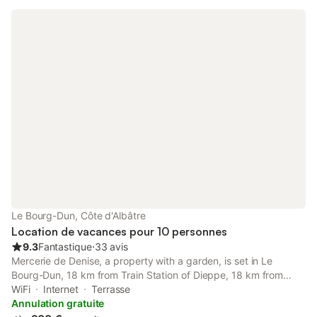
Le Bourg-Dun, Côte d'Albâtre
Location de vacances pour 10 personnes
9.3
Fantastique
⋅
33 avis
Mercerie de Denise, a property with a garden, is set in Le
Bourg-Dun, 18 km from Train Station of Dieppe, 18 km from
Chateau Musee de Dieppe, as well as 19 km from Dieppe Port.
WiFi
Internet
Terrasse
This property offers access to a terrace, darts, and free WiFi.
Annulation gratuite