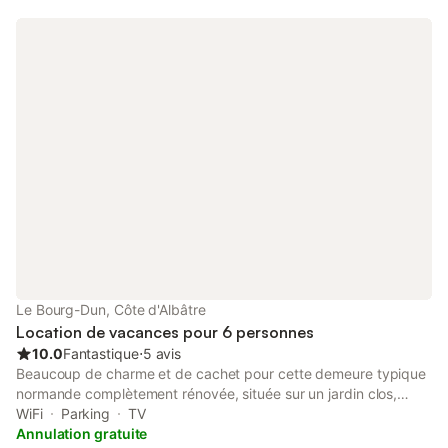
Le Bourg-Dun, Côte d'Albâtre
Location de vacances pour 6 personnes
10.0
Fantastique
⋅
5 avis
Beaucoup de charme et de cachet pour cette demeure typique
normande complètement rénovée, située sur un jardin clos,
arboré et fleuri de 800 m2. Jolie terrasse de 40 m2 avec salon
WiFi
Parking
TV
de jardin et spots enterrés pour profiter des longues soirées
Annulation gratuite