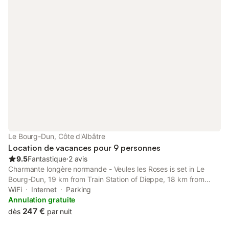
Le Bourg-Dun, Côte d'Albâtre
Location de vacances pour 9 personnes
9.5
Fantastique
⋅
2 avis
Charmante longère normande - Veules les Roses is set in Le
Bourg-Dun, 19 km from Train Station of Dieppe, 18 km from
Chateau Musee de Dieppe, as well as 19 km from Dieppe Port.
WiFi
Internet
Parking
Annulation gratuite
247 €
dès
par nuit