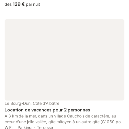
parking.
129 €
dès
par nuit
Le Bourg-Dun, Côte d'Albâtre
Location de vacances pour 2 personnes
A 3 km de la mer, dans un village Cauchois de caractère, au
cœur d'une jolie vallée, gîte mitoyen à un autre gîte (G1050 pour
2 personnes) avec entrée indépendante. Jardin paysager et
WiFi
Parking
Terrasse