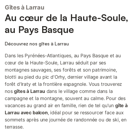
chambre 2 lits (90) avec sa salle d'eau et WC privatifs. 1 autre
Gîtes à Larrau
chambre 1 lit (140) avec baignoire, vasque, WC privatifs.
Chambre avec sortie directe sur la terrasse de l'étage. Parking à
Au cœur de la Haute-Soule,
l'arrière du gîte. Cour et terrain non clos. Terrasse bois avec
salon de jardin et barbecue. Lits faits pour votre arrivée,
au Pays Basque
connexion WIFI et forfait ménage inclus. Le linge de toilette est
en location. Pour les périodes les plus froides, une participation
aux frais de chauffage vous sera demandée, à verser sur place
Découvrez nos gîtes à Larrau
(voir tarif forfait chauffage) Possibilité de location à partir de 4
nuits sur demande. A 1,5 km du village de Larrau, gîte
Dans les Pyrénées-Atlantiques, au Pays Basque et au
chaleureux offrant l 'un des plus beaux panoramas du Pays
cœur de la Haute-Soule, Larrau séduit par ses
Basque. Draps, chauffage, bois , Wifi et f
montagnes sauvages, ses forêts et son patrimoine,
blotti au pied du pic d'Orhy, dernier village avant la
forêt d'Iraty et la frontière espagnole. Vous trouverez
nos
gîtes à Larrau
dans le village comme dans la
campagne et la montagne, souvent au calme. Pour des
vacances au grand air en famille, rien de tel qu'un
gîte à
Larrau avec balcon
, idéal pour se ressourcer face aux
sommets après une journée de randonnée ou de ski, en
terrasse.