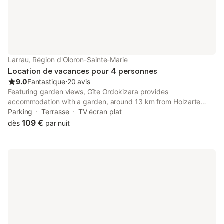
Larrau, Région d'Oloron-Sainte-Marie
Location de vacances pour 4 personnes
9.0
Fantastique
⋅
20 avis
Featuring garden views, Gîte Ordokizara provides
accommodation with a garden, around 13 km from Holzarte
Footbridge. This property offers access to a terrace and free
Parking
Terrasse
TV écran plat
private parking.
109 €
dès
par nuit