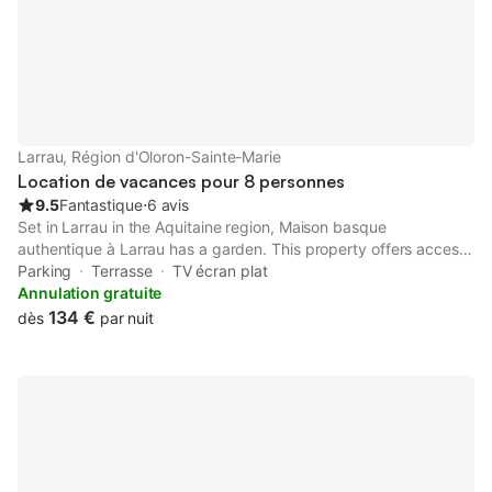
Larrau, Région d'Oloron-Sainte-Marie
Location de vacances pour 8 personnes
9.5
Fantastique
⋅
6 avis
Set in Larrau in the Aquitaine region, Maison basque
authentique à Larrau has a garden. This property offers access
to a terrace and free private parking. The property is non-
Parking
Terrasse
TV écran plat
smoking and is situated 2.8 km from Holzarte Footbridge.
Annulation gratuite
134 €
dès
par nuit