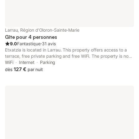
lorsque ce dernier est ouvert. Ce logis est bien chauffé en hiver
à l'aide d'appareils électriques dont un dans chaque chambre.
Les animaux de compagnie sont accueillis. Possibilité de louer le
mobil home minimum 2 nuits. Le parking est gratuit et juste
devant le mobil home. Les draps et serviettes sont fournis (10€
Larrau, Région d'Oloron-Sainte-Marie
compris dans le prix de la location). Vie quotidienne : Il n'y a pas
Gîte pour 4 personnes
d'épicerie sur le vi
9.0
Fantastique
⋅
31 avis
Etxatzia is located in Larrau. This property offers access to a
terrace, free private parking and free WiFi. The property is non-
smoking and is set 11 km from Holzarte Footbridge.
WiFi
Internet
Parking
127 €
dès
par nuit