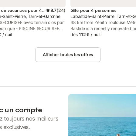
Location de vacances pour 4 personnes
8.7
(
24
)
Gîte pour 4 personnes
-Saint-Pierre, Tarn-et-Garonne
Labastide-Saint-Pierre, Tarn-et-
ECURISEE avec terrain clos par
48 km from Zénith Toulouse Métr
électrique - PISCINE SECURISEE
Bastide is a recently renovated p
rme. NUDISTES REFUSES. Maison
€
/
nuit
located in Labastide-Saint-Pierre
dès
112 €
/
nuit
avec 2 chambres 16m2, avec lits
provides air-conditioned rooms wi
es, salon, séjour, salle de bain (2
WiFi and private parking.
t bain), wc à part, cuisine
Afficher toutes les offres
, TV, wifi, grande terrasse avec
as+barbecue, parking couvert 1
 3 places sup., terrain 2000m2
 portail électrique. Piscine (en
9.50m. Dans lieu-dit à 10 km
n, dans environnement calme,
de vignes, 4km autoroute A62,
s Toulouse et vers Bordeaux,
 parle, outre le français, anglais
ec un compte
nd. A proximité: Quercy (lot et
 toujours nos meilleurs
; gorges de l'aveyron, villes
ues (Bruniquel, St Antonin Noble
s exclusives.
rs, St Circ Lapopie, Cahors, Albi