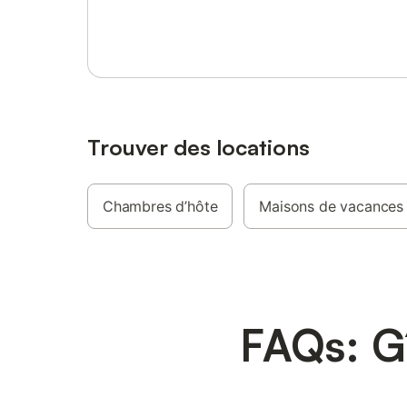
Se connecter ou s'inscrire
et enviro
reste à l
à la chatiè
donner e
jours.
Trouver des locations
Chambres d’hôte
Maisons de vacances
FAQs: Gî