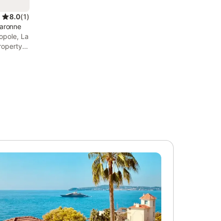
8.0
(
1
)
Garonne
opole, La
roperty
 and
th free