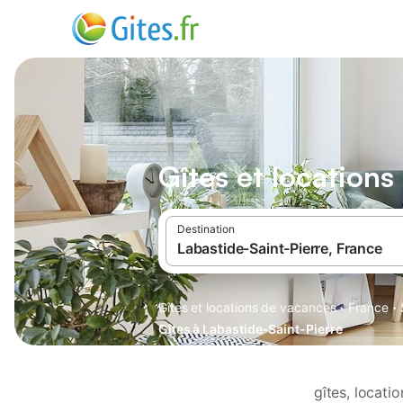
Gîtes et locations
Destination
·
·
Gîtes et locations de vacances
France
Gîtes à Labastide-Saint-Pierre
gîtes, locati