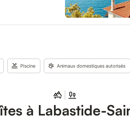
ns.... Toulouse...). Mon 🐱 Jethro
a maison. il est indépendant grâce
re. Il faut juste veiller à lui
au et croquettes/pâté tous mes
Piscine
Animaux domestiques autorisés
tes à Labastide-Sai