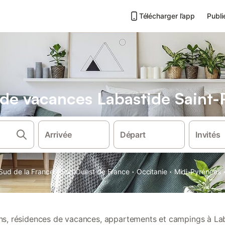
Télécharger l’app
Publi
 de vacances Labastide Saint-
Arrivée
Départ
Invités
·
·
·
Sud de la France
Sud Ouest de France
Occitanie
Midi-Pyrénées
ons, résidences de vacances, appartements et campings à La