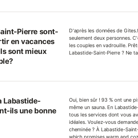
aint-Pierre sont-
D'après les données de Gites.f
seulement deux personnes. C'e
rtir en vacances
les couples en vadrouille. Pr
ils sont mieux
Labastide-Saint-Pierre ? Ne ta
ple?
à Labastide-
Oui, bien sûr ! 93 % ont une p
même un sauna. En Labastide-S
ont-ils une bonne
tous les services dont vous 
idéales. Voulez-vous demande
cheminée ? À Labastide-Saint-
which promises warm and cozy 