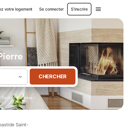
ez votre logement
Se connecter
S'inscrire
Pierre
CHERCHER
·
·
Tarn-et-Garonne
bastide Saint-