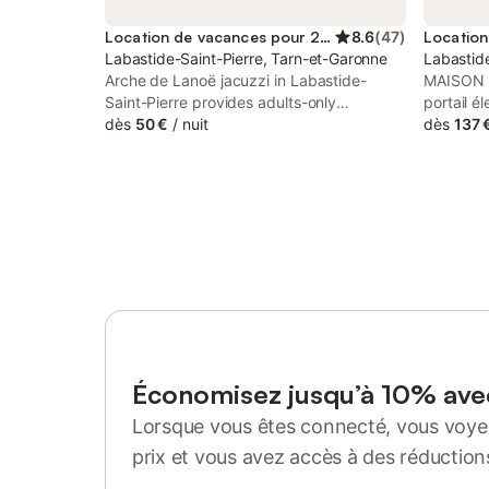
Location de vacances pour 2 personnes
8.6
(
47
)
Labastide-Saint-Pierre, Tarn-et-Garonne
Labastide
Arche de Lanoë jacuzzi in Labastide-
MAISON S
Saint-Pierre provides adults-only
portail 
accommodation with a spa and wellness
dès
50 €
/
nuit
avec ala
dès
137 
centre, a seasonal outdoor swimming pool
de 90m2 
and an open-air bath.
2 personn
vasques e
aménagée
coin rep
voiture +
fermé par
sol) 4 x 
Montauba
entouré 
A20 (ver
Paris). Je
Économisez jusqu’à 10% av
et allema
Lorsque vous êtes connecté, vous voyez
dordogne)
touristiq
prix et vous avez accès à des réduction
Val; Caho