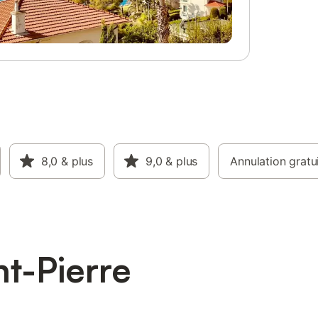
8,0
& plus
9,0
& plus
Annulation gratu
nt-Pierre