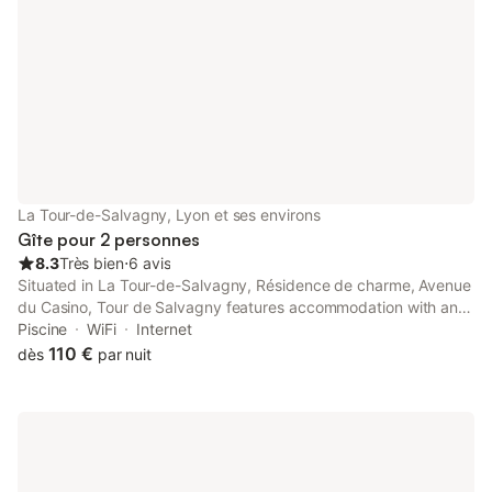
La Tour-de-Salvagny, Lyon et ses environs
Gîte pour 2 personnes
8.3
Très bien
⋅
6 avis
Situated in La Tour-de-Salvagny, Résidence de charme, Avenue
du Casino, Tour de Salvagny features accommodation with an
outdoor pool.
Piscine
WiFi
Internet
110 €
dès
par nuit