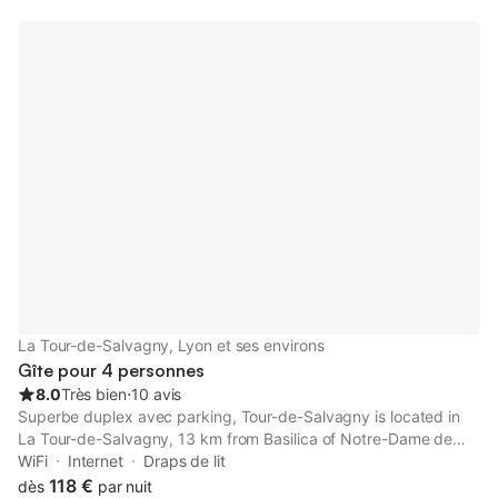
La Tour-de-Salvagny, Lyon et ses environs
Gîte pour 4 personnes
8.0
Très bien
⋅
10 avis
Superbe duplex avec parking, Tour-de-Salvagny is located in
La Tour-de-Salvagny, 13 km from Basilica of Notre-Dame de
Fourviere, 14 km from Museum of Fine Arts of Lyon, and 14 km
WiFi
Internet
Draps de lit
from Musée Miniature et Cinéma.
118 €
dès
par nuit