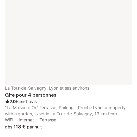
La Tour-de-Salvagny, Lyon et ses environs
Gîte pour 4 personnes
7.0
Bien
⋅
1 avis
"La Maison d'Or" Terrasse, Parking - Proche Lyon, a property
with a garden, is set in La Tour-de-Salvagny, 13 km from
Basilica of Notre-Dame de Fourviere, 14 km from Museum of
WiFi
Internet
Terrasse
Fine Arts of Lyon, as well as 14 km from Musée Miniature et
118 €
dès
par nuit
Cinéma.