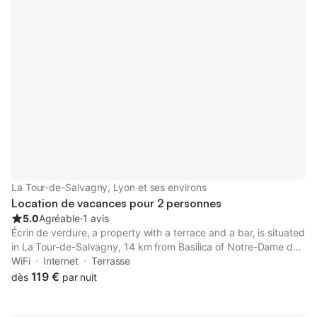
La Tour-de-Salvagny, Lyon et ses environs
Location de vacances pour 2 personnes
5.0
Agréable
⋅
1 avis
Écrin de verdure, a property with a terrace and a bar, is situated
in La Tour-de-Salvagny, 14 km from Basilica of Notre-Dame de
Fourviere, 15 km from Musée Miniature et Cinéma, as well as 15
WiFi
Internet
Terrasse
km from Lyon Perrache Train Station.
119 €
dès
par nuit