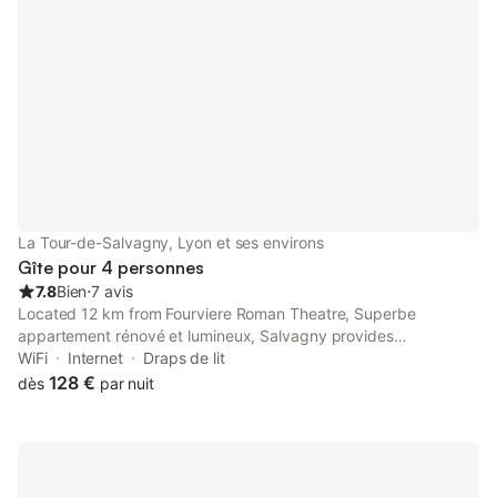
La Tour-de-Salvagny, Lyon et ses environs
Gîte pour 4 personnes
7.8
Bien
⋅
7 avis
Located 12 km from Fourviere Roman Theatre, Superbe
appartement rénové et lumineux, Salvagny provides
accommodation with free WiFi and free private parking.
WiFi
Internet
Draps de lit
128 €
dès
par nuit