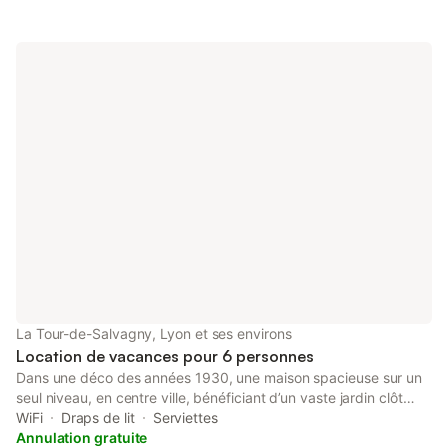
La Tour-de-Salvagny, Lyon et ses environs
Location de vacances pour 6 personnes
Dans une déco des années 1930, une maison spacieuse sur un
seul niveau, en centre ville, bénéficiant d’un vaste jardin clôt
doté de 8 platanes. Un environnement idéal pour la vie en
WiFi
Draps de lit
Serviettes
famille à proximité d’écoles , de parcs , du Casino de
Annulation gratuite