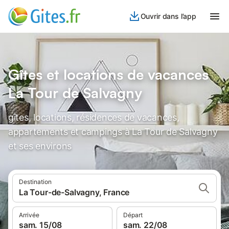
Ouvrir dans l’app
Gîtes et locations de vacances
La Tour de Salvagny
gîtes, locations, résidences de vacances,
appartements et campings à La Tour de Salvagny
et ses environs
Destination
La Tour-de-Salvagny, France
Arrivée
Départ
sam. 15/08
sam. 22/08