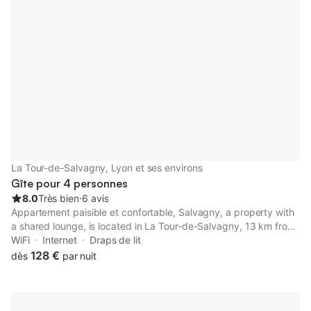
La Tour-de-Salvagny, Lyon et ses environs
Gîte pour 4 personnes
8.0
Très bien
⋅
6 avis
Appartement paisible et confortable, Salvagny, a property with
a shared lounge, is located in La Tour-de-Salvagny, 13 km from
Basilica of Notre-Dame de Fourviere, 14 km from Musée
WiFi
Internet
Draps de lit
Miniature et Cinéma, as well as 15 km from Lyon Perrache
128 €
dès
par nuit
Train...