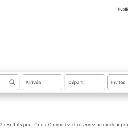
Publi
 de vacances à Inzinzac-Lochri
Arrivée
Départ
Invités
·
·
Gîtes et locations de vacances
France
Bretag
7 résultats pour Gîtes. Comparez et réservez au meilleur pri