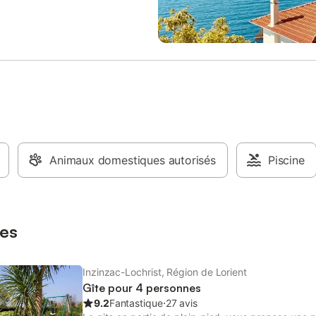
ne verdoyante de Inzinzac-
absolu ? Ce gîte, est une invitatio
 à 20 km de Lorient. - Eau - Un
ralentir le rythme et à savourer 
électricité de 8 kw/h par jour - En
instant dans un cadre naturel d'e
épassement du forfait
Le logement est agréable et bien
cité, un supplément sera facturé
mais c'est surtout l'environnemen
é de compteur, sur la base du
extérieur qui crée ici un véritabl
w/h en vigueur - Taxe de séjour -
cœur. Implanté au cœur d'un par
nage - Option draps de lit -
hectare, entièrement arboré, ce p
nge de toilette - Supplément
de paradis bordé par le Blavet vo
un décor unique entre rivière, ét
sous-bois. Vous pourrez flâner, p
Animaux domestiques autorisés
tout simplement vous détendre su
Piscine
grande terrasse. Cerise sur le gât
bain nordique est à votre disposi
une pause bien-être en pleine nat
Passionnés de pêche ? Le proprié
es
fera un p
Inzinzac-Lochrist, Région de Lorient
Gîte pour 4 personnes
9.2
Fantastique
⋅
27 avis