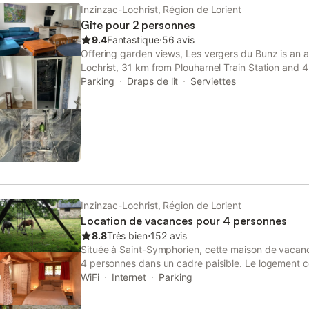
écluses sont l'occasion de contempler la nature en
Inzinzac-Lochrist, Région de Lorient
à Hennebont.Une porte médiévale encadrée de deu
Gîte pour 2 personnes
la ville close... Bienvenue à Hennebont. Une cité qu
9.4
Fantastique
⋅
56 avis
héritage de son architecture moyen-âgeuse. Décou
Offering garden views, Les vergers du Bunz is an 
préférence le jeudi, jour du plus grand marché du p
Lochrist, 31 km from Plouharnel Train Station and 
forfait d'électricité de 8 kw/h par jour. En cas de
Station.
Parking
Draps de lit
Serviettes
sera facturé sur relevé de compteur, sur la base du
recharge de votre véhicule élect
Inzinzac-Lochrist, Région de Lorient
Location de vacances pour 4 personnes
8.8
Très bien
⋅
152 avis
Située à Saint-Symphorien, cette maison de vacanc
4 personnes dans un cadre paisible. Le logement
équipées d'un lit double et de 2 lits simples, ainsi q
WiFi
Internet
Parking
salon agrémenté d'une cheminée. La cuisine est do
cuisson, d'un lave-vaisselle et d'un micro-ondes, ta