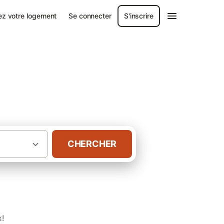
ez votre logement
Se connecter
S'inscrire
st
CHERCHER
·
·
ne
Morbihan
Gîtes à Inzinzac-Lochrist
x!