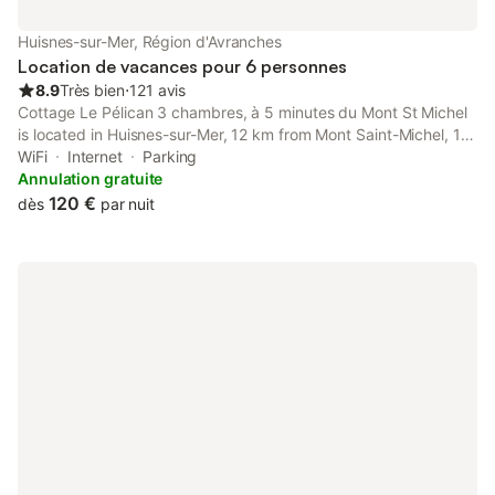
Huisnes-sur-Mer, Région d'Avranches
Location de vacances pour 6 personnes
8.9
Très bien
⋅
121 avis
Cottage Le Pélican 3 chambres, à 5 minutes du Mont St Michel
is located in Huisnes-sur-Mer, 12 km from Mont Saint-Michel, 19
km from Scriptorial of Avranches - Manuscript Museum of Mont
WiFi
Internet
Parking
Saint-Michel, and 44 km from Granville Train Station.
Annulation gratuite
120 €
dès
par nuit