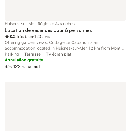
Huisnes-sur-Mer, Région d'Avranches
Location de vacances pour 6 personnes
8.2
Très bien
⋅
120 avis
Offering garden views, Cottage Le Cabanon is an
accommodation located in Huisnes-sur-Mer, 12 km from Mont
Saint-Michel and 19 km from Scriptorial of Avranches -
Parking
Terrasse
TV écran plat
Manuscript Museum of Mont Saint-Michel.
Annulation gratuite
122 €
dès
par nuit