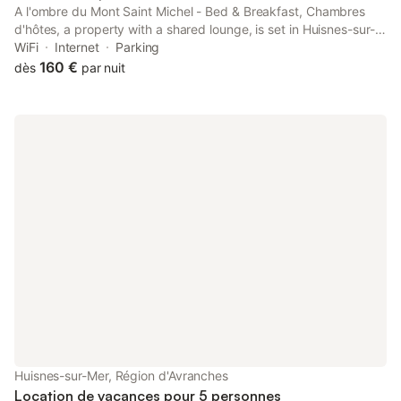
A l'ombre du Mont Saint Michel - Bed & Breakfast, Chambres
d'hôtes, a property with a shared lounge, is set in Huisnes-sur-
Mer, 10 km from Mont Saint Michel Abbey, 10 km from Mont
WiFi
Internet
Parking
Saint-Michel, as well as 19 km from Scriptorial of Avranches -...
160 €
dès
par nuit
Huisnes-sur-Mer, Région d'Avranches
Location de vacances pour 5 personnes