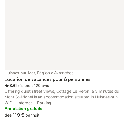
Huisnes-sur-Mer, Région d'Avranches
Location de vacances pour 6 personnes
8.6
Très bien
⋅
120 avis
Offering quiet street views, Cottage Le Héron, à 5 minutes du
Mont St-Michel is an accommodation situated in Huisnes-sur-
Mer, 12 km from Mont Saint-Michel and 19 km from Scriptorial of
WiFi
Internet
Parking
Avranches - Manuscript Museum of Mont Saint-Michel.
Annulation gratuite
119 €
dès
par nuit