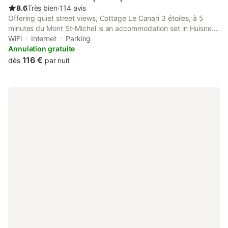
8.6
Très bien
⋅
114 avis
Offering quiet street views, Cottage Le Canari 3 étoiles, à 5
minutes du Mont St-Michel is an accommodation set in Huisnes-
sur-Mer, 12 km from Mont Saint-Michel and 19 km from
WiFi
Internet
Parking
Scriptorial of Avranches - Manuscript Museum of Mont Saint-
Annulation gratuite
Michel.
116 €
dès
par nuit