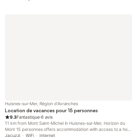
Huisnes-sur-Mer, Région d'Avranches
Location de vacances pour 15 personnes
9.3
Fantastique
⋅
6 avis
11 km from Mont Saint-Michel in Huisnes-sur-Mer, Horizon du
Mont 15 personnes offers accommodation with access to a hot
tub. This property offers access to a terrace, a pool table, free
Jacuzzi
WiFi
Internet