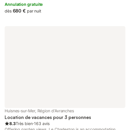
private parking and free WiFi.
Annulation gratuite
680 €
dès
par nuit
Huisnes-sur-Mer, Région d'Avranches
Location de vacances pour 3 personnes
8.3
Très bien
⋅
163 avis
Offering garden views, Le Charleston is an accommodation