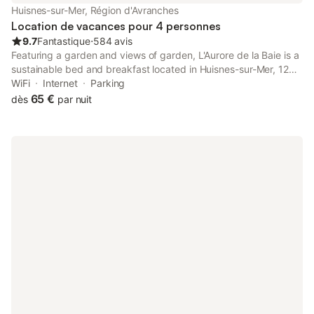
Huisnes-sur-Mer, Région d'Avranches
Location de vacances pour 4 personnes
9.7
Fantastique
⋅
584 avis
Featuring a garden and views of garden, L'Aurore de la Baie is a
sustainable bed and breakfast located in Huisnes-sur-Mer, 12
km from Mont Saint Michel Abbey. There is a private entrance
WiFi
Internet
Parking
at the bed and breakfast for the convenience of those who
65 €
dès
par nuit
stay.