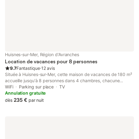
Huisnes-sur-Mer, Région d'Avranches
Location de vacances pour 8 personnes
9.7
Fantastique
⋅
12 avis
Située à Huisnes-sur-Mer, cette maison de vacances de 180 m²
accueille jusqu'à 8 personnes dans 4 chambres, chacune
disposant de sa propre salle de bain complète pour plus
WiFi
Parking sur place
TV
d'intimité et de confort. Vous profiterez d'une cuisine
Annulation gratuite
entièrement équipée, du Wi-Fi haut débit adapté aux appels
235 €
dès
par nuit
vidéo, d'une télévision, d'un lave-linge, d'une machine à café et
d'un accès intérieur de plain-pied. Les familles bénéficient d'un
lit bébé et d'une chaise haute. À l'extérieur, détendez-vous dans
votre jardin privé et sur la terrasse non couverte orientée ouest,
idéale pour admirer de magnifiques couchers de soleil. La
maison, perchée sur une colline, offre une vue panoramique