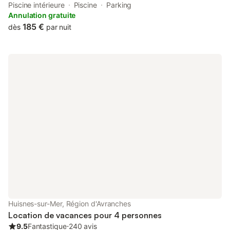
Huisnes-sur-Mer. This property offers access to a terrace and
Piscine intérieure
Piscine
Parking
free private parking.
Annulation gratuite
185 €
dès
par nuit
Huisnes-sur-Mer, Région d'Avranches
Location de vacances pour 4 personnes
9.5
Fantastique
⋅
240 avis