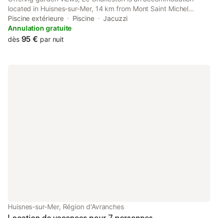
located in Huisnes-sur-Mer, 14 km from Mont Saint Michel
Abbey and 14 km from Mont Saint-Michel.
Piscine extérieure
Piscine
Jacuzzi
Annulation gratuite
95 €
dès
par nuit
Huisnes-sur-Mer, Région d'Avranches
Location de vacances pour 7 personnes