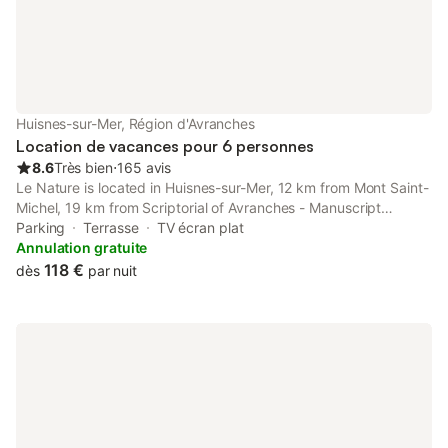
Huisnes-sur-Mer, Région d'Avranches
Location de vacances pour 6 personnes
8.6
Très bien
⋅
165 avis
Le Nature is located in Huisnes-sur-Mer, 12 km from Mont Saint-
Michel, 19 km from Scriptorial of Avranches - Manuscript
Museum of Mont Saint-Michel, and 43 km from Granville Train
Parking
Terrasse
TV écran plat
Station.
Annulation gratuite
118 €
dès
par nuit