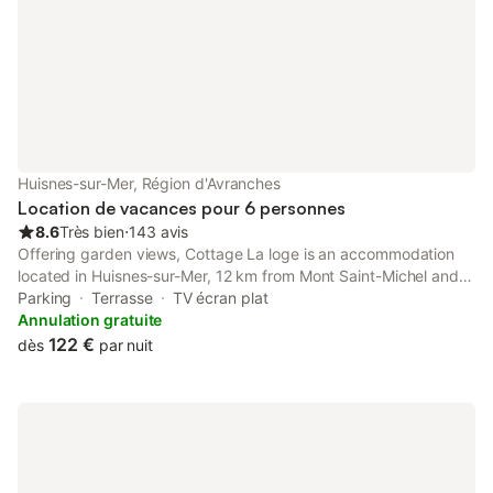
Huisnes-sur-Mer, Région d'Avranches
Location de vacances pour 6 personnes
8.6
Très bien
⋅
143 avis
Offering garden views, Cottage La loge is an accommodation
located in Huisnes-sur-Mer, 12 km from Mont Saint-Michel and
19 km from Scriptorial of Avranches - Manuscript Museum of
Parking
Terrasse
TV écran plat
Mont Saint-Michel.
Annulation gratuite
122 €
dès
par nuit