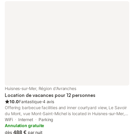
Huisnes-sur-Mer, Région d'Avranches
Location de vacances pour 12 personnes
10.0
Fantastique
⋅
4 avis
Offering barbecue facilities and inner courtyard view, Le Savoir
du Mont, vue Mont-Saint-Michel is located in Huisnes-sur-Mer,
12 km from Mont Saint-Michel and 20 km from Scriptorial of
WiFi
Internet
Parking
Avranches - Manuscript Museum of Mont Saint-Michel.
Annulation gratuite
488 €
dès
par nuit