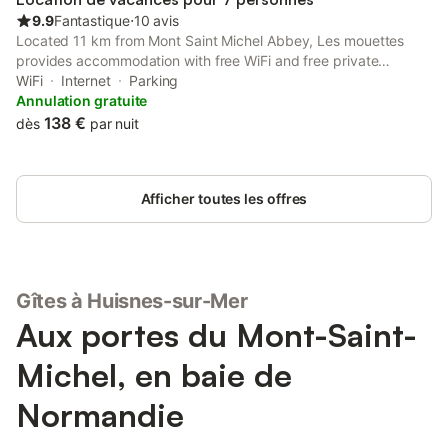
9.9
Fantastique
⋅
10 avis
Located 11 km from Mont Saint Michel Abbey, Les mouettes
provides accommodation with free WiFi and free private
parking. Providing a garden, the property is located within 17
WiFi
Internet
Parking
km of Scriptorial of Avranches - Manuscript Museum of Mont
Annulation gratuite
Saint-Michel.
138 €
dès
par nuit
Afficher toutes les offres
Gîtes à Huisnes-sur-Mer
Aux portes du Mont-Saint-
Michel, en baie de
Normandie