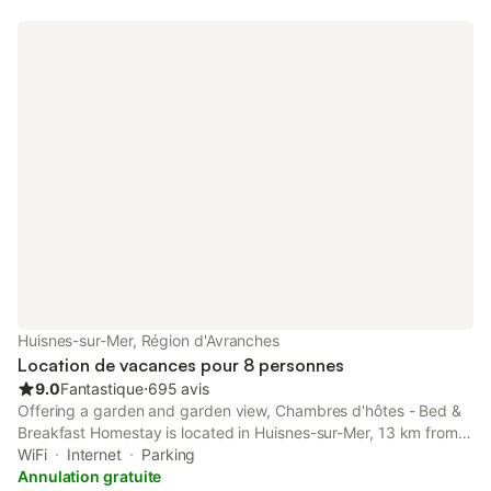
Huisnes-sur-Mer, Région d'Avranches
Location de vacances pour 8 personnes
9.0
Fantastique
⋅
695 avis
Offering a garden and garden view, Chambres d'hôtes - Bed &
Breakfast Homestay is located in Huisnes-sur-Mer, 13 km from
Mont Saint Michel Abbey and 13 km from Mont Saint-Michel.
WiFi
Internet
Parking
Annulation gratuite