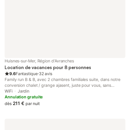
Huisnes-sur-Mer, Région d'Avranches
Location de vacances pour 8 personnes
9.6
Fantastique
⋅
32 avis
Family run B & B, avec 2 chambres familiales suite, dans notre
conversion chalet / grange ajasent, juste pour vous, sans
d'autres clients, situé à 5 k au monde célèbre, Le Mont St
WiFi
Jardin
Michel, sur les confins de la Normandie et la Bretagne, 2 des
Annulation gratuite
zones d'exception de la France! vue sur le Mont, de la propriété,
211 €
dès
par nuit
salon confortable pour se détendre, après une vue de voir des
jours difficiles, Les deux chambres vont dormir jusqu'à 4
personnes, le prix comprend le petit déjeuner, parking et WI-FI,