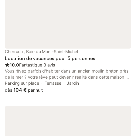
Cherrueix, Baie du Mont-Saint-Michel
Location de vacances pour 5 personnes
10.0
Fantastique
⋅
3 avis
Vous rêvez parfois d'habiter dans un ancien moulin breton près
de la mer ? Votre rêve peut devenir réalité dans cette maison de
vacances unique avec vue sur la mer. Cette maison de
Parking sur place
Terrasse
Jardin
vacances est aménagée dans un ancien moulin breton datant
104 €
dès
par nuit
de 1836. Les chambres sont rustiques, rurales et bien équipées,
ce qui crée une atmosphère très particulière et charmante. De la
maison, vous avez une belle vue sur la mer. Un jardin privé et
clôturé avec des meubles de jardin fait partie de la maison.
Savourez ici le matin votre café matinal et terminez la journée
avec un verre de vin local. La maison est située dans la baie du
Mont-Saint-Michel. Depuis la maison, vous avez de nombreuses