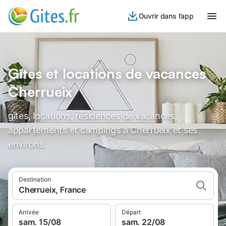
Ouvrir dans l’app
Gîtes et locations de vacances
Cherrueix
gîtes, locations, résidences de vacances,
appartements et campings à Cherrueix et ses
environs
Destination
Cherrueix, France
Arrivée
Départ
sam. 15/08
sam. 22/08