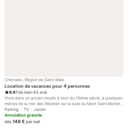
vue sur Lagune et Baie du Mont St. Michel. A disposition: lit
bébé. Internet (Connexion WIFI, gratuit). Veuillez noter: maison
non-fumeur. Détecteur de fumée. Annonce d'un particulier (art
155, IV du CGI).
Cherrueix, Région de Saint-Malo
Location de vacances pour 4 personnes
8.6
Très bien
⋅
63 avis
Vivre dans un ancien moulin à vent du 19ème siècle, à quelques
mètres de la mer des Wadden sur la baie du Mont Saint Michel.
L'architecture d'origine a été préservée lors de la rénovation du
Parking
TV
Jardin
moulin, aujourd'hui monument national. En particulier,
Annulation gratuite
l'imposante cheminée et les poutres apparentes à l'intérieur
149 €
dès
par nuit
créent une atmosphère chaleureuse. L'espace de vie est au rez-