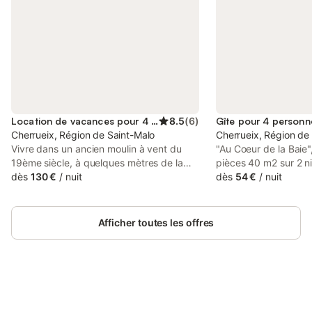
Location de vacances pour 4 personnes
8.5
(
6
)
Gîte pour 4 personn
Cherrueix, Région de Saint-Malo
Cherrueix, Région de
Vivre dans un ancien moulin à vent du
"Au Coeur de la Baie"
19ème siècle, à quelques mètres de la
pièces 40 m2 sur 2 n
mer des Wadden sur la baie du Mont
dès
130 €
/
nuit
Aménagement fonctio
dès
54 €
/
nuit
Saint Michel. L'architecture d'origine a été
séjour/chambre à cou
préservée lors de la rénovation du moulin,
lit double, table pour
aujourd'hui monument national. En
(écran plat), radio. So
Afficher toutes les offres
particulier, l'imposante cheminée et les
Coin cuisine (1 plaqu
poutres apparentes à l'intérieur créent
feux, grille-pain, mic
une atmosphère chaleureuse. L'espace
congélateur, cafetière
de vie est au rez-de-chaussée, un
l'étage supérieur: 1
espace nuit au premier étage et une
avec 1 lit (90 cm, lo
mezzanine ouverte avec une faible
Connectez-vous et économisez
grand-lit (140 cm, l
Se connecter