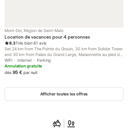
Mont-Dol, Région de Saint-Malo
Location de vacances pour 4 personnes
8.3
Très bien
⋅
81 avis
Set 24 km from The Pointe du Grouin, 30 km from Solidor Tower
and 30 km from Palais du Grand Large, Maisonnette au pied du
Mont Dol provides accommodation situated in Mont-Dol.
WiFi
Internet
Parking
Annulation gratuite
95 €
dès
par nuit
Afficher toutes les offres