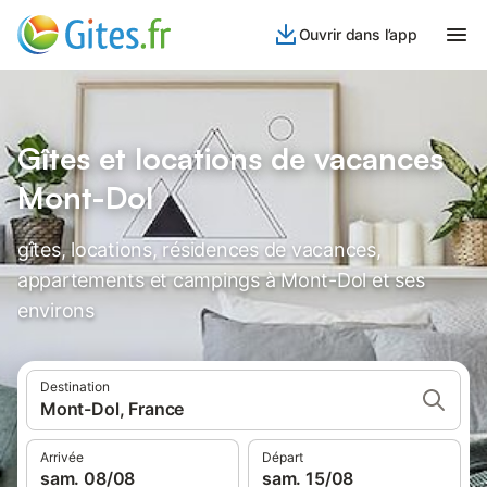
Ouvrir dans l’app
Gîtes et locations de vacances
Mont-Dol
gîtes, locations, résidences de vacances,
appartements et campings à Mont-Dol et ses
environs
Destination
Mont-Dol, France
Arrivée
Départ
sam. 08/08
sam. 15/08