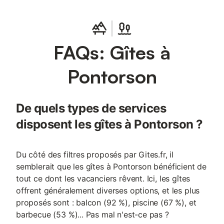
comprises. Cour close privée. Abri. Parking commun. 3 autres
gîtes sur site (G808 G809 et G869). Caution ménage
demandée en plus de la caution. Location possible d'une salle
appartenant aux propriétaires pouvant accueillir 40 personnes.
FAQs: Gîtes à
Face au Mont St-Michel, ce village paisible compte parmi les
plus pittoresques de la baie avec notamment son ancien prieuré
classé Monument Historique. Abritant autrefois la mairie, cette
Pontorson
maison de caractère fait d'ailleurs face à cet ensemble
patrimonial unique. Vous pourrez rejoindre à pied ou à vélo les
rives de la Baie du Mont St-Michel tout proche (à 2 kms des
De quels types de services
navettes gratuites). Aménagé sur 3 niveaux, ce gîte offre 4
chambres et bénéficie d'une belle luminosité. Want a family
disposent les gîtes à Pontorson ?
getaway to Mont St-Michel? la recharge d'un véhicule électrique
ou hybride.
Du côté des filtres proposés par Gites.fr, il
semblerait que les gîtes à Pontorson bénéficient de
tout ce dont les vacanciers rêvent. Ici, les gîtes
offrent généralement diverses options, et les plus
proposés sont : balcon (92 %), piscine (67 %), et
barbecue (53 %)... Pas mal n'est-ce pas ?