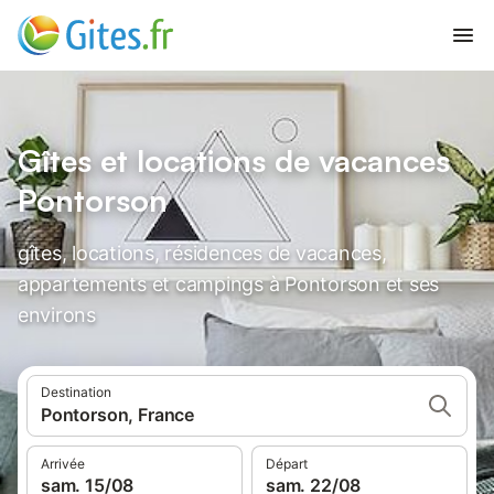
Gîtes et locations de vacances
Pontorson
gîtes, locations, résidences de vacances,
appartements et campings à Pontorson et ses
environs
Destination
Pontorson, France
Arrivée
Départ
sam. 15/08
sam. 22/08