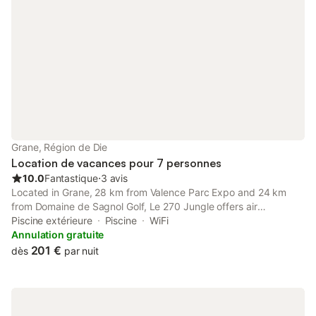
Grane, Région de Die
Location de vacances pour 7 personnes
10.0
Fantastique
⋅
3 avis
Located in Grane, 28 km from Valence Parc Expo and 24 km
from Domaine de Sagnol Golf, Le 270 Jungle offers air
conditioning. This holiday home features a private pool, a
Piscine extérieure
Piscine
WiFi
garden, barbecue facilities, free WiFi and free private parking.
Annulation gratuite
201 €
dès
par nuit