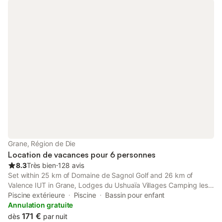
Grane, Région de Die
Location de vacances pour 6 personnes
8.3
Très bien
⋅
128 avis
Set within 25 km of Domaine de Sagnol Golf and 26 km of
Valence IUT in Grane, Lodges du Ushuaïa Villages Camping les
4 Saisons features accommodation with seating area. This
Piscine extérieure
Piscine
Bassin pour enfant
property offers access to a terrace and free private parking.
Annulation gratuite
171 €
dès
par nuit