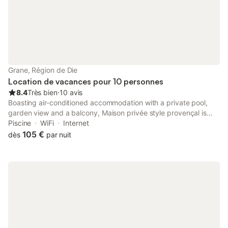
bénéfici
anima
Grane, Région de Die
Location de vacances pour 10 personnes
8.4
Très bien
⋅
10 avis
Boasting air-conditioned accommodation with a private pool,
garden view and a balcony, Maison privée style provençal is
situated in Grane. This property offers access to a terrace, free
Piscine
WiFi
Internet
private parking and free WiFi.
105 €
dès
par nuit