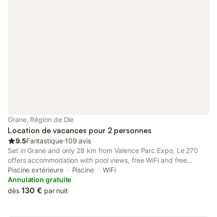
Grane, Région de Die
Location de vacances pour 2 personnes
9.5
Fantastique
⋅
109 avis
Set in Grane and only 28 km from Valence Parc Expo, Le 270
offers accommodation with pool views, free WiFi and free
private parking. The property features garden and inner
Piscine extérieure
Piscine
WiFi
courtyard views, and is 24 km from Domaine de Sagnol Golf.
Annulation gratuite
130 €
dès
par nuit