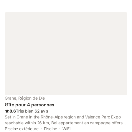
Grane, Région de Die
Gîte pour 4 personnes
8.6
Très bien
⋅
62 avis
Set in Grane in the Rhône-Alps region and Valence Parc Expo
reachable within 26 km, Bel appartement en campagne offers
accommodation with free WiFi, barbecue facilities, a seasonal
Piscine extérieure
Piscine
WiFi