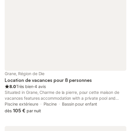
Grane, Région de Die
Location de vacances pour 8 personnes
8.0
Très bien
⋅
4 avis
Situated in Grane, Charme de la pierre, pour cette maison de
vacances features accommodation with a private pool and
garden views. This property offers access to a terrace and free
Piscine extérieure
Piscine
Bassin pour enfant
private parking.
105 €
dès
par nuit