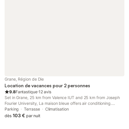
Grane, Région de Die
Location de vacances pour 2 personnes
9.8
Fantastique
⋅
12 avis
Set in Grane, 25 km from Valence IUT and 25 km from Joseph
Fourier University, La maison bleue offers air conditioning.
Situated 27 km from Valence Parc Expo, the property features a
Parking
Terrasse
Climatisation
garden and free private parking.
103 €
dès
par nuit