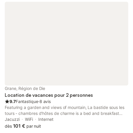
Grane, Région de Die
Location de vacances pour 2 personnes
9.7
Fantastique
⋅
8 avis
Featuring a garden and views of mountain, La bastide sous les
tours - chambres d'hôtes de charme is a bed and breakfast
situated in a historic building in Grane, 25 km from Valence Parc
Jacuzzi
WiFi
Internet
Expo.
101 €
dès
par nuit