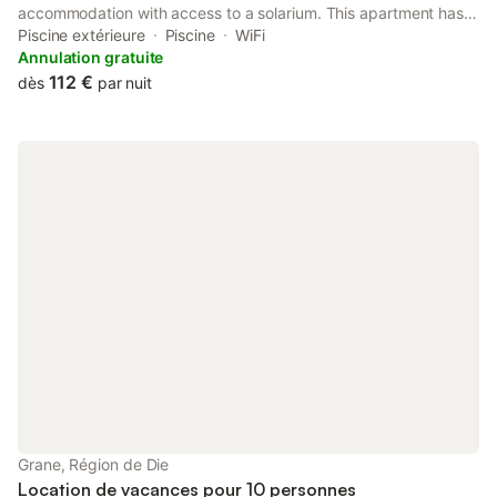
accommodation with access to a solarium. This apartment has a
private pool, a garden, barbecue facilities, free WiFi and free
Piscine extérieure
Piscine
WiFi
private parking.
Annulation gratuite
112 €
dès
par nuit
Grane, Région de Die
Location de vacances pour 10 personnes