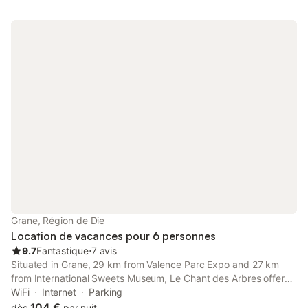
Grane, Région de Die
Location de vacances pour 6 personnes
9.7
Fantastique
⋅
7 avis
Situated in Grane, 29 km from Valence Parc Expo and 27 km
from International Sweets Museum, Le Chant des Arbres offers
a garden and air conditioning. This property offers access to a
WiFi
Internet
Parking
terrace, free private parking and free WiFi.
104 €
dès
par nuit