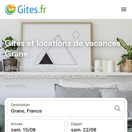
Gîtes et locations de vacances
Grane
gîtes, locations, résidences de vacances,
appartements et campings à Grane et ses
environs
Destination
Grane, France
Arrivée
Départ
sam. 15/08
sam. 22/08