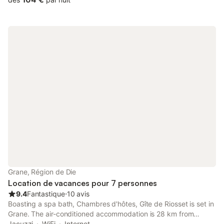
Grane, Région de Die
Location de vacances pour 7 personnes
9.4
Fantastique
⋅
10 avis
Boasting a spa bath, Chambres d'hôtes, Gîte de Riosset is set in
Grane. The air-conditioned accommodation is 28 km from
Valence Parc Expo, and guests can benefit from private parking
Jacuzzi
WiFi
Internet