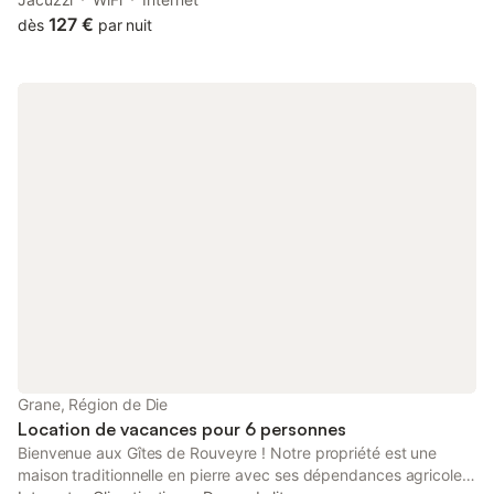
available on site and free WiFi.
127 €
dès
par nuit
Grane, Région de Die
Location de vacances pour 6 personnes
Bienvenue aux Gîtes de Rouveyre ! Notre propriété est une
maison traditionnelle en pierre avec ses dépendances agricoles,