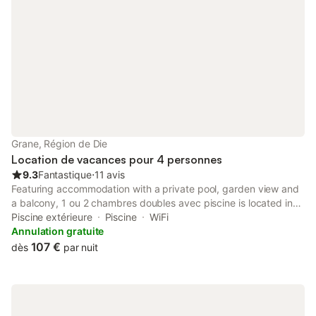
autonomie. À l'extérieur, vous trouverez un jardin et une terrasse
avec mobilier de jardin et coin repas, où vous pourrez profiter
de la vue sur les montagnes et le jardin. La propriété dispose
d'un jacuzzi et d'un parking privé sur place. Le mobil-home est
entièrement non-fumeurs et des heures de silence sont
respectées pour maintenir un environnement paisible. Grane et
son centre-ville sont situés à moins de 2 km, offrant un accès
facile aux commodités et activités locales.
Grane, Région de Die
Location de vacances pour 4 personnes
9.3
Fantastique
⋅
11 avis
Featuring accommodation with a private pool, garden view and
a balcony, 1 ou 2 chambres doubles avec piscine is located in
Grane. This property offers access to a terrace, table tennis,
Piscine extérieure
Piscine
WiFi
free private parking and free WiFi.
Annulation gratuite
107 €
dès
par nuit