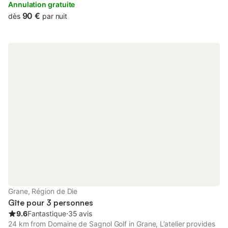
outdoor swimming pool and free private parking.
Annulation gratuite
90 €
dès
par nuit
Grane, Région de Die
Gîte pour 3 personnes
9.6
Fantastique
⋅
35 avis
24 km from Domaine de Sagnol Golf in Grane, L’atelier provides