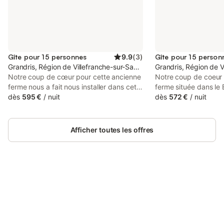
Gîte pour 15 personnes
9.9
(
3
)
Gîte pour 15 person
Grandris, Région de Villefranche-sur-Saône
Grandris, Région de V
Notre coup de cœur pour cette ancienne
Notre coup de coeur 
ferme nous a fait nous installer dans cet
ferme située dans le 
endroit retiré, en pleine campagne et
dès
595 €
/
nuit
a fait nous installer 
dès
572 €
/
nuit
créer 5 chambres de caractère
retiré, en pleine cam
restaurées avec beaucoup d’originalité.
gîte pour 15 personn
En bordure de forêt, toutes les chambres
restauré avec beaucou
Afficher toutes les offres
comportent un sanitaire privé (douche et
lisière du massif des 
WC). Accueil convivial, grande
au départ des chemi
disponibilité. A disposition, spa de nage
pédestres, vtt et éque
(6x3,50 m), 200€ pour le week-end.
dispose d'une pièce 
cuisine et de 5 cham
Connectez-vous et économisez
m²) comportant chacu
Se connecter
jusqu'à 10% sur nos logements.
privé (douche, lavab
(1 lit 2 personnes 1
(familiales ou pour g