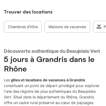
d'octobre à décembre
avril, forfait de 100€
Trouver des locations
nuit supplémentaire, 
séjour. Spa de nage p
demande. Idéal pour 
séminaire. Professeu
Chambres d’hôte
Maisons de vacances
P
peinture demandez de
les charges d'électri
(excepté d'octobre à
mars et avril, où un f
est facturé en fin de 
Découverte authentique du Beaujolais Vert
de fin de séjour. - le
5 jours à Grandris dans le
supplément d'octobr
que mars et avril : fo
Rhône
nuits, 50€/nuit suppl
l'utilisation du spa de
20€/personne, 200€ 
Les
gîtes et locations de vacances à Grandris
le supplément animal 
constituent un point de départ privilégié pour explorer
l'une des régions les plus authentiques du Beaujolais
Vert. Situé dans le département du Rhône, Grandris
offre un cadre rural préservé au cœur de paysages