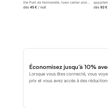
the Pont de Normandie, town center and
appartem
beaches, with links to the A29 / A131, and
dès
45 €
/
nuit
chambre 
dès
92 €
is open all hours with free WIFI and free
avec cuis
parking. There are 57 rooms with shared
avec WC. 
bathroom facilities and 16 en suite.
des comme
un cadre 
Place de 
vous accue
Économisez jusqu’à 10% av
Lorsque vous êtes connecté, vous voyez
prix et vous avez accès à des réduction
Se connecter ou s'inscrire