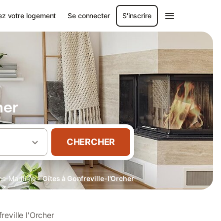
ez votre logement
Se connecter
S'inscrire
her
CHERCHER
·
ne-Maritime
Gîtes à Gonfreville-l'Orcher
eville l'Orcher