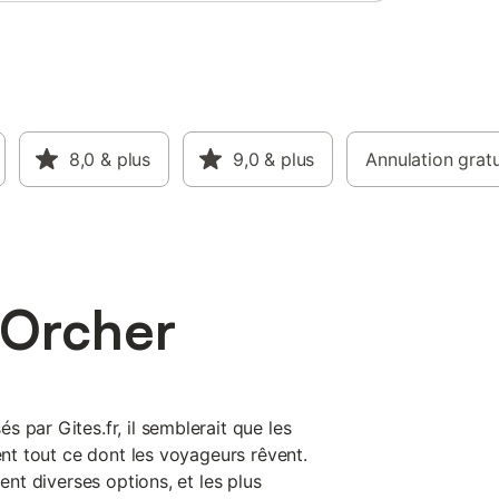
8,0
& plus
9,0
& plus
Annulation gratu
l'Orcher
 par Gites.fr, il semblerait que les
ient tout ce dont les voyageurs rêvent.
ment diverses options, et les plus