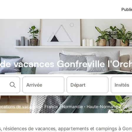
Publi
 de vacances Gonfreville l'Orc
Arrivée
Départ
Invités
·
·
·
·
locations de vacances
France
Normandie
Haute-Normandie
Sei
ns, résidences de vacances, appartements et campings à Gonfr