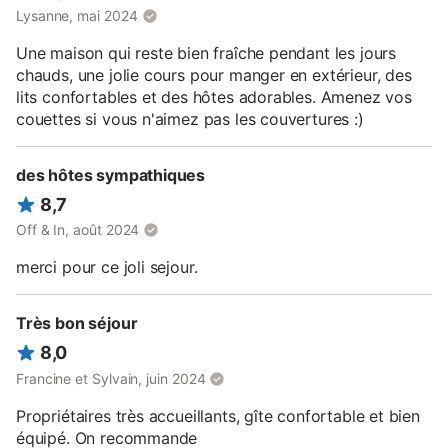
€ par jour et par personne selon la période de l'année et le
Lysanne, mai 2024
nombre de participants. Minimum de location : deux nuits, deux
personnes. Les locataires devront se munir des draps, du linge
Une maison qui reste bien fraîche pendant les jours
de toilette et de maison.
chauds, une jolie cours pour manger en extérieur, des
lits confortables et des hôtes adorables. Amenez vos
De même les produits de toilette et d'entretien ne sont pas
couettes si vous n'aimez pas les couvertures :)
fournis. L'électricité (avec le chauffage et climatisation par
pompe à chaleur réversible) sera facturée en sus avec relevés à
l'arrivée et au départ, sur la base de 0,25 € le kW. Dispositions
des hôtes sympathiques
spéciales pour les enfants : - jusqu'à 4 ans inclus : location
gratuite - de 5 à 18 ans : 25% de réduction sur le tarif adulte
8,7
Pour une annulation à partir du 10ème jour de réservation :
Off & In, août 2024
l'acompte reste la propriété du locataire. A moins de 8 jours de
la date d'arrivée tous les paiements effectués restent la
merci pour ce joli sejour.
propriété du loueur.
Très bon séjour
8,0
Francine et Sylvain, juin 2024
Propriétaires très accueillants, gîte confortable et bien
équipé. On recommande