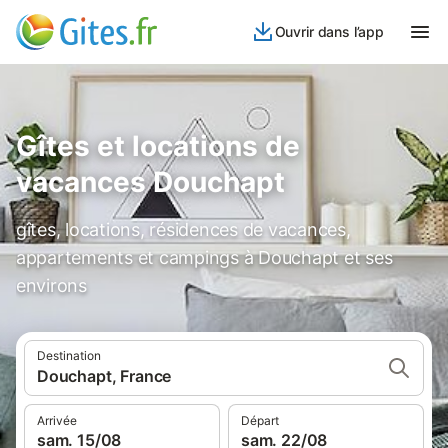
Ouvrir dans l’app
Gîtes et locations de
vacances Douchapt
gîtes, locations, résidences de vacances,
appartements et campings à Douchapt et ses
environs
Destination
Douchapt, France
Arrivée
Départ
sam. 15/08
sam. 22/08