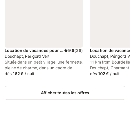
Location de vacances pour 5 personnes
9.6
(
26
)
Douchapt, Périgord Vert
Douchapt, Périgord V
Située dans un petit village, une fermette,
11 km from Bourdeille
pleine de charme, dans un cadre de
Douchapt, Charmant 
verdure vous attend pour passer un
dès
162 €
/
nuit
vert Bellis Perennis f
dès
102 €
/
nuit
agréable séjour en toute tranquillité. Elle
accommodation with a
comprend: ✔︎ en rez de chaussée : -
The property has gar
entrée ,véranda ,cuisine ouverte très bien
km from Périgueux Go
Afficher toutes les offres
équipée , salon 2 places + fauteuil , TV,
séjour/salle à manger, cheminée avec
insert, chambre avec lit à commande
électrique de 2 x 70 x 190 , armoire, salle
de bains (baignoire, meuble- lavabo
,radiateur chauffe serviettes) , WC
Connectez-vous et économisez
Se connecter