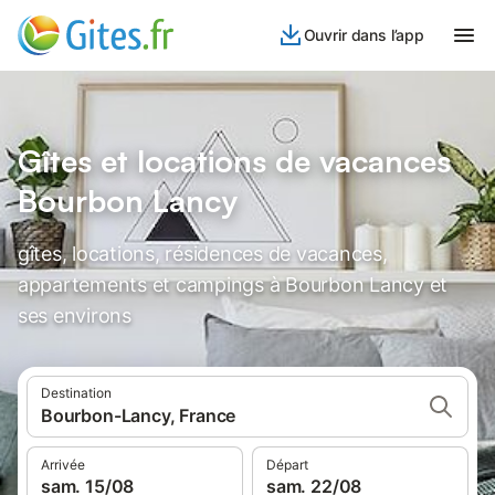
Ouvrir dans l’app
Gîtes et locations de vacances
Bourbon Lancy
gîtes, locations, résidences de vacances,
appartements et campings à Bourbon Lancy et
ses environs
Destination
Bourbon-Lancy, France
Arrivée
Départ
sam. 15/08
sam. 22/08