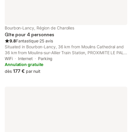
Bourbon-Lancy, Région de Charolles
Gîte pour 4 personnes
9.8
Fantastique
⋅
25 avis
Situated in Bourbon-Lancy, 36 km from Moulins Cathedral and
36 km from Moulins-sur-Allier Train Station, PROXIMITE LE PAL-
Appartement 4 pers - Entrée SPA incluse offers a spa and
WiFi
Internet
Parking
wellness centre and air conditioning.
Annulation gratuite
177 €
dès
par nuit