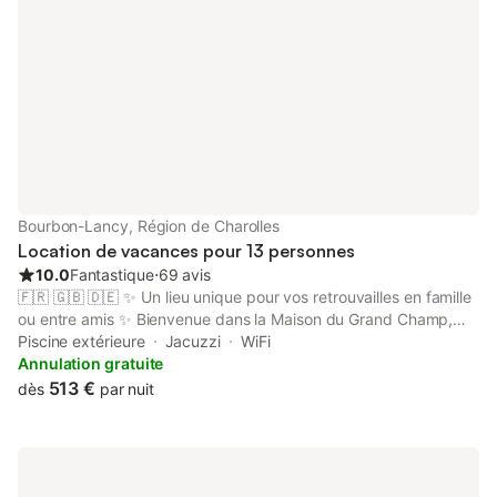
Bourbon-Lancy, Région de Charolles
Location de vacances pour 13 personnes
10.0
Fantastique
⋅
69 avis
🇫🇷 🇬🇧 🇩🇪 ✨ Un lieu unique pour vos retrouvailles en famille
ou entre amis ✨ Bienvenue dans la Maison du Grand Champ,
une propriété tout confort pouvant accueillir jusqu’à 13
Piscine extérieure
Jacuzzi
WiFi
personnes, nichée au cœur d’un terrain clos de plus de 6000
Annulation gratuite
m². 🏡 Les extérieurs Piscine 4x8 m, chauffée de mai à
513 €
dès
par nuit
septembre (et en eau toute l’année pour les plus courageux).
Spa extérieur sous pergola bioclimatique et sauna pour des
moments détente inoubliables. Deux terrasses : Sud : piscine,
salon de jardin, bains de soleil. Nord : idéale pour les repas à
l’ombre, équipée d’un barbecue au gaz, avec vue sur champs et