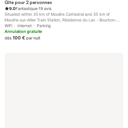
Gîte pour 2 personnes
9.0
Fantastique
⋅
19 avis
Situated within 35 km of Moulins Cathedral and 35 km of
Moulins-sur-Allier Train Station, Résidence du Lac - Bourbon-
Lancy offers rooms with air conditioning and a private bathroom
WiFi
Internet
Parking
in Bourbon-Lancy.
Annulation gratuite
100 €
dès
par nuit