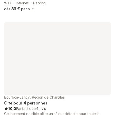
street views.
WiFi
Internet
Parking
86 €
dès
par nuit
Bourbon-Lancy, Région de Charolles
Gîte pour 4 personnes
10.0
Fantastique
⋅
1 avis
Ce logement paisible offre un séjour détente pour toute la