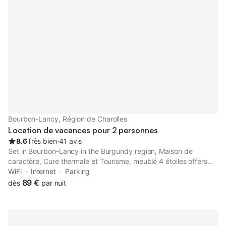
Bourbon-Lancy, Région de Charolles
Location de vacances pour 2 personnes
8.6
Très bien
⋅
41 avis
Set in Bourbon-Lancy in the Burgundy region, Maison de
caractère, Cure thermale et Tourisme, meublé 4 étoiles offers
accommodation with free WiFi and free private parking.
WiFi
Internet
Parking
89 €
dès
par nuit