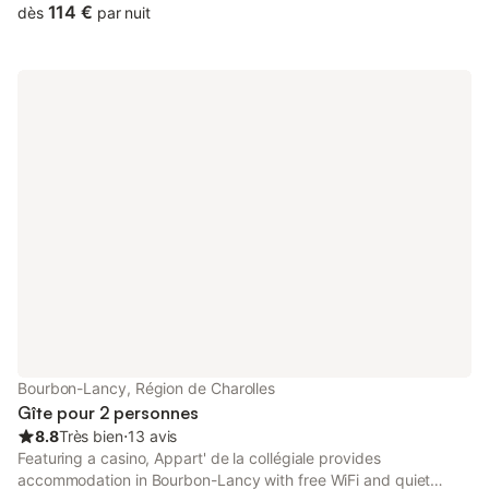
shared lounge, as well as a shared kitchen.
114 €
dès
par nuit
Bourbon-Lancy, Région de Charolles
Gîte pour 2 personnes
8.8
Très bien
⋅
13 avis
Featuring a casino, Appart' de la collégiale provides
accommodation in Bourbon-Lancy with free WiFi and quiet