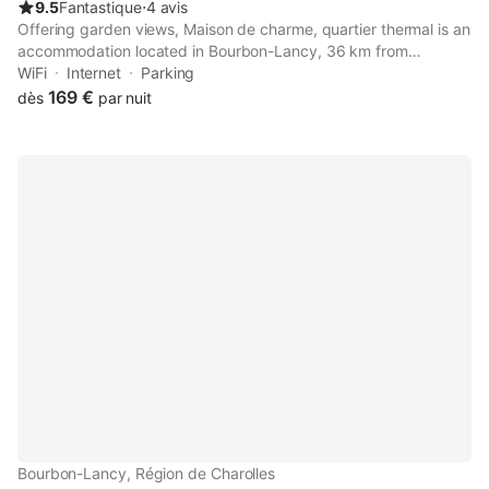
9.5
Fantastique
⋅
4 avis
Offering garden views, Maison de charme, quartier thermal is an
accommodation located in Bourbon-Lancy, 36 km from
Moulins-sur-Allier Train Station and 38 km from Centre National
WiFi
Internet
Parking
du Costume de Scene.
169 €
dès
par nuit
Bourbon-Lancy, Région de Charolles