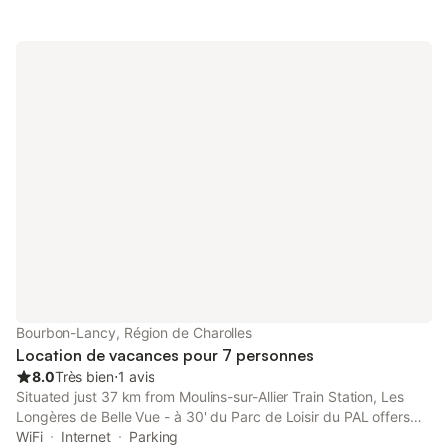
Bourbon-Lancy, Région de Charolles
Location de vacances pour 7 personnes
8.0
Très bien
⋅
1 avis
Situated just 37 km from Moulins-sur-Allier Train Station, Les
Longères de Belle Vue - à 30' du Parc de Loisir du PAL offers
accommodation in Bourbon-Lancy with access to a garden, a
WiFi
Internet
Parking