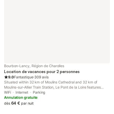
Bourbon-Lancy, Région de Charolles
Location de vacances pour 2 personnes
9.0
Fantastique
⋅
309 avis
Situated within 32 km of Moulins Cathedral and 32 km of
Moulins-sur-Allier Train Station, Le Pont de la Loire features
rooms with air conditioning and a private bathroom in Bourbon-
WiFi
Internet
Parking
Lancy.
Annulation gratuite
64 €
dès
par nuit