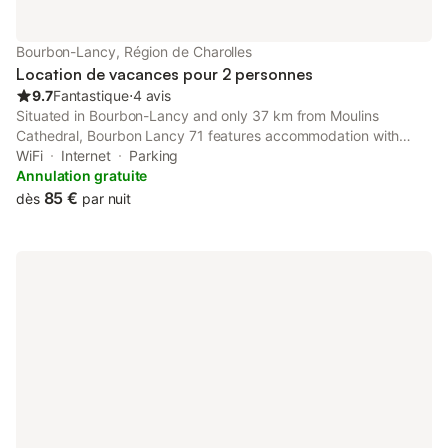
Bourbon-Lancy, Région de Charolles
Location de vacances pour 2 personnes
9.7
Fantastique
⋅
4 avis
Situated in Bourbon-Lancy and only 37 km from Moulins
Cathedral, Bourbon Lancy 71 features accommodation with
garden views, free WiFi and free private parking.
WiFi
Internet
Parking
Annulation gratuite
85 €
dès
par nuit