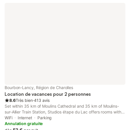
Bourbon-Lancy, Région de Charolles
Location de vacances pour 2 personnes
8.6
Très bien
⋅
413 avis
Set within 35 km of Moulins Cathedral and 35 km of Moulins-
sur-Allier Train Station, Studios étape du Lac offers rooms with
air conditioning and a private bathroom in Bourbon-Lancy.
WiFi
Internet
Parking
Annulation gratuite