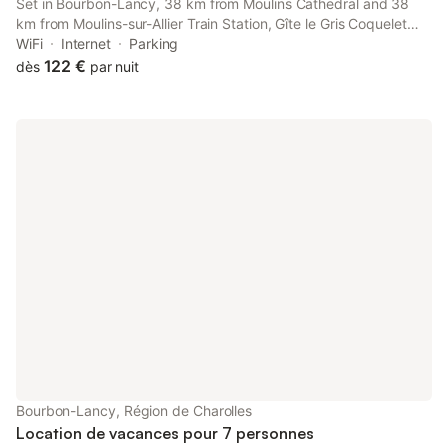
Set in Bourbon-Lancy, 38 km from Moulins Cathedral and 38
km from Moulins-sur-Allier Train Station, Gîte le Gris Coquelet
offers a garden and air conditioning. This property offers
WiFi
Internet
Parking
access to a terrace, free private parking and free WiFi.
122 €
dès
par nuit
Bourbon-Lancy, Région de Charolles
Location de vacances pour 7 personnes