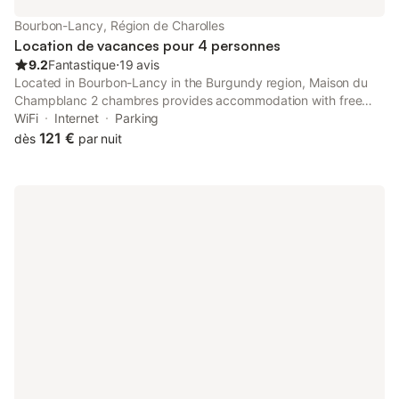
Bourbon-Lancy, Région de Charolles
Location de vacances pour 4 personnes
9.2
Fantastique
⋅
19 avis
Located in Bourbon-Lancy in the Burgundy region, Maison du
Champblanc 2 chambres provides accommodation with free
WiFi and free private parking. Situated 36 km from Moulins-sur-
WiFi
Internet
Parking
Allier Train Station, the property offers a garden.
121 €
dès
par nuit