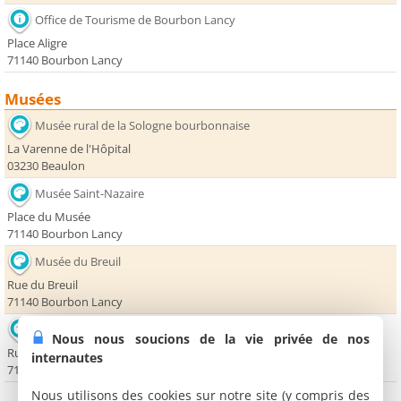
Office de Tourisme de Bourbon Lancy
Place Aligre
71140 Bourbon Lancy
Musées
Musée rural de la Sologne bourbonnaise
La Varenne de l'Hôpital
03230 Beaulon
Musée Saint-Nazaire
Place du Musée
71140 Bourbon Lancy
Musée du Breuil
Rue du Breuil
71140 Bourbon Lancy
Musée de la Machine Agricole et des Métiers du Bois
Nous nous soucions de la vie privée de nos
Rue Docteur Pain
internautes
71140 Bourbon Lancy
Nous utilisons des cookies sur notre site (y compris des