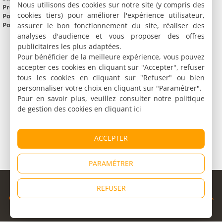
Nous utilisons des cookies sur notre site (y compris des
Préfecture :
Dijon
cookies tiers) pour améliorer l'expérience utilisateur,
Population :
2 727 126 habitants
Point culminant :
Crêt Pela (1 498 m)
assurer le bon fonctionnement du site, réaliser des
analyses d'audience et vous proposer des offres
publicitaires les plus adaptées.
Pour bénéficier de la meilleure expérience, vous pouvez
accepter ces cookies en cliquant sur "Accepter", refuser
tous les cookies en cliquant sur "Refuser" ou bien
personnaliser votre choix en cliquant sur "Paramétrer".
Pour en savoir plus, veuillez consulter notre politique
de gestion des cookies en cliquant
ici
ACCEPTER
PARAMÉTRER
© Copyright 1998 - 2026
REFUSER
Cybevasion
|
Mentions légales
|
Confidentialité
|
CGU
|
Informations
légales
|
Partenaires
|
Système d'alerte
|