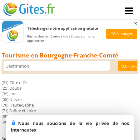
x
Télécharger notre application gratuite
Recherchez et réservez vos séjours sur notre
application
Tourisme en Bourgogne-Franche-Comté
(21) Côte d'Or
(25) Doubs
(39) Jura
(58) Nièvre
(70) Haute-Saône
(71) Saône et Loire
(89) Yonne
(90) Territoire de Belfort
Nous nous soucions de la vie privée de nos
internautes
Superficie :
47 781 km²