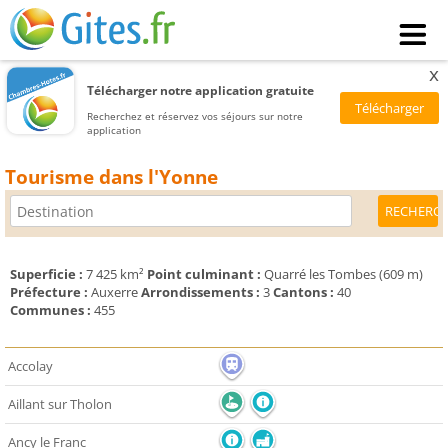
x
Télécharger notre application gratuite
Recherchez et réservez vos séjours sur notre
application
Tourisme dans l'Yonne
Superficie :
7 425 km²
Point culminant :
Quarré les Tombes (609 m)
Préfecture :
Auxerre
Arrondissements :
3
Cantons :
40
Communes :
455
Accolay
Aillant sur Tholon
Ancy le Franc