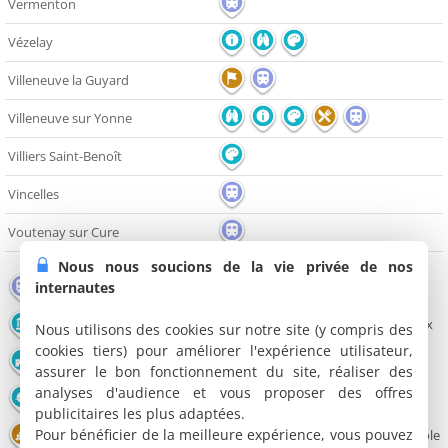
Vermenton
Vézelay
Villeneuve la Guyard
Villeneuve sur Yonne
Villiers Saint-Benoît
Vincelles
Voutenay sur Cure
Nous nous soucions de la vie privée de nos
internautes
Gare
Aéroport
Port
Monument
Pont
Edifice religieux
Nous utilisons des cookies sur notre site (y compris des
cookies tiers) pour améliorer l'expérience utilisateur,
Château
Office de tourisme
Musée
assurer le bon fonctionnement du site, réaliser des
analyses d'audience et vous proposer des offres
Grotte
Point de vue
Parc et Jardin
publicitaires les plus adaptées.
Pour bénéficier de la meilleure expérience, vous pouvez
Congrès - Parc Expo
Restaurant
Domaine viticole