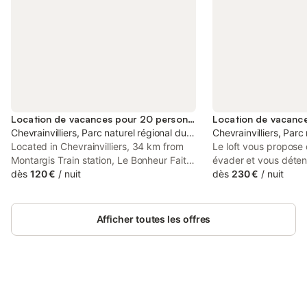
Location de vacances pour 20 personnes
Chevrainvilliers, Parc naturel régional du Gâtinais français
Chevrainvilliers, Parc
Located in Chevrainvilliers, 34 km from
Le loft vous propose 
Montargis Train station, Le Bonheur Fait
évader et vous détend
Maison provides accommodation with a
dès
120 €
/
nuit
amoureux ou même en
dès
230 €
/
nuit
sauna, a hot tub and spa facilities. This
notre bel Oasis. A vot
villa features a private pool, a garden and
bain nordique rien qu
barbecue facilities.
qu'une salle de proje
Afficher toutes les offres
moment unique agréab
jardin ainsi qu'une t
vous attendent . - Po
gourmands et amateu
grillées ou bien d'aut
Connectez-vous et économisez
barbecue n'attends p
Se connecter