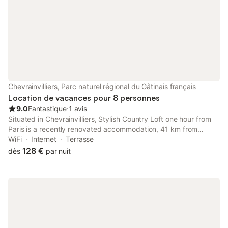
Chevrainvilliers, Parc naturel régional du Gâtinais français
Location de vacances pour 8 personnes
9.0
Fantastique
⋅
1 avis
Situated in Chevrainvilliers, Stylish Country Loft one hour from
Paris is a recently renovated accommodation, 41 km from
Montargis Train station and 25 km from Château de
WiFi
Internet
Terrasse
Fontainebleau.
128 €
dès
par nuit