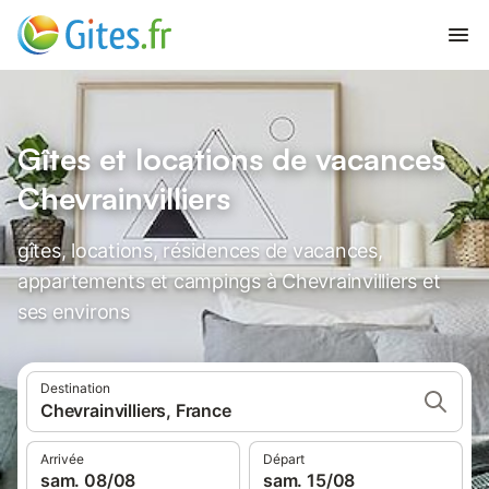
Gîtes et locations de vacances
Chevrainvilliers
gîtes, locations, résidences de vacances,
appartements et campings à Chevrainvilliers et
ses environs
Destination
Chevrainvilliers, France
Arrivée
Départ
sam. 08/08
sam. 15/08