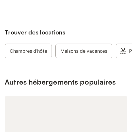
jusqu'à 10% sur nos logements.
L'évasion c'est par ici
Trouver des locations
Chambres d’hôte
Maisons de vacances
P
Autres hébergements populaires