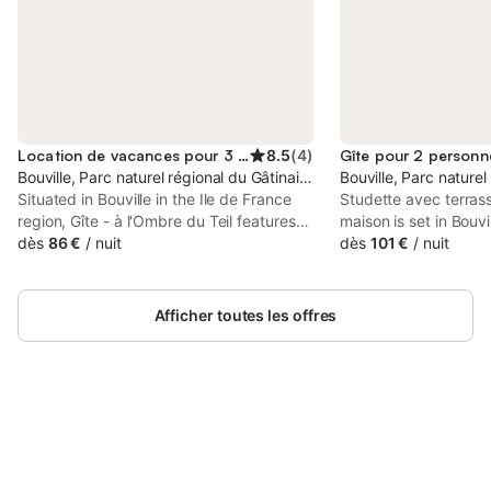
Location de vacances pour 3 personnes
8.5
(
4
)
Gîte pour 2 personn
Bouville, Parc naturel régional du Gâtinais français
Bouville, Parc naturel
Situated in Bouville in the Ile de France
Studette avec terra
region, Gîte - à l'Ombre du Teil features
maison is set in Bouvi
accommodation with free WiFi and free
dès
86 €
/
nuit
offers access to a ter
dès
101 €
/
nuit
private parking. This holiday home
parking and free WiFi
features a garden.
fitted with a flat-scr
Afficher toutes les offres
Connectez-vous et économisez
Se connecter
jusqu'à 10% sur nos logements.