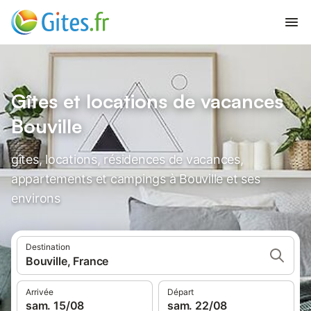
Gîtes et locations de vacances
Bouville
gîtes, locations, résidences de vacances,
appartements et campings à Bouville et ses
environs
Destination
Bouville, France
Arrivée
Départ
sam. 15/08
sam. 22/08