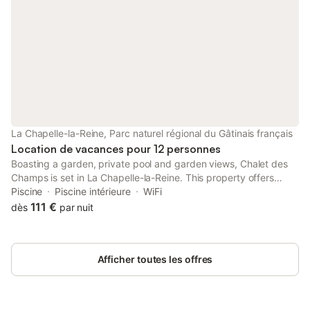
La Chapelle-la-Reine, Parc naturel régional du Gâtinais français
Location de vacances pour 12 personnes
Boasting a garden, private pool and garden views, Chalet des
Champs is set in La Chapelle-la-Reine. This property offers
access to a terrace, free private parking and free WiFi.
Piscine
Piscine intérieure
WiFi
111 €
dès
par nuit
Afficher toutes les offres