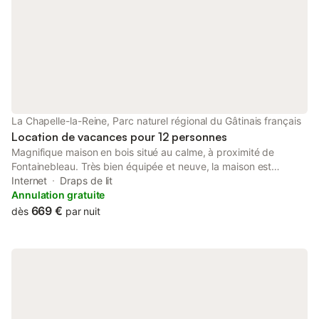
La Chapelle-la-Reine, Parc naturel régional du Gâtinais français
Location de vacances pour 12 personnes
Magnifique maison en bois situé au calme, à proximité de
Fontainebleau. Très bien équipée et neuve, la maison est
spacieuse et dispose d'une grande pièce de vie avec cheminée,
Internet
Draps de lit
cuisine équipée, salle à manger pour 12 personnes, grand
Annulation gratuite
espace salon. Profitez d'un séjour en famille ou entre amis avec
669 €
dès
par nuit
4 belles chambres, chacune avec sa salle de bain privée et ses
wc. Une piscine couverte et chauffée peut être accessible à
partir de la maison, et s'ouvre sur la grande terrasse aux beaux
jours. Pour un séjour jusqu'à 12 personnes, une tiny house dans
le grand jardin est accessible. La maison est neuve, tout confort
avec une vue sur les champs.