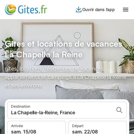
Ouvrir dans l’app
Gîtes et locations de vacances
La Chapelle la Reine
gîtes, locations, résidences de vacances,
appartements et campings à La Chapelle la Reine
et ses environs
Destination
La Chapelle-la-Reine, France
Arrivée
Départ
sam. 15/08
sam. 22/08