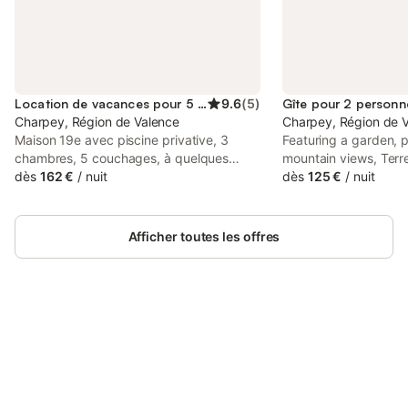
Location de vacances pour 5 personnes
9.6
(
5
)
Gîte pour 2 personn
Charpey, Région de Valence
Charpey, Région de 
Maison 19e avec piscine privative, 3
Featuring a garden, p
chambres, 5 couchages, à quelques
mountain views, Terre
kilomètres du parc national du Vercors,
dès
162 €
/
nuit
Charpey. The proper
dès
125 €
/
nuit
au coeur du village de Charpey. Tout
views and is 19 km f
confort pour passer des vacances en
Expo and 4.3 km from
toute tranquillité !
Golf Course.
Afficher toutes les offres
Connectez-vous et économisez
Se connecter
jusqu'à 10% sur nos logements.