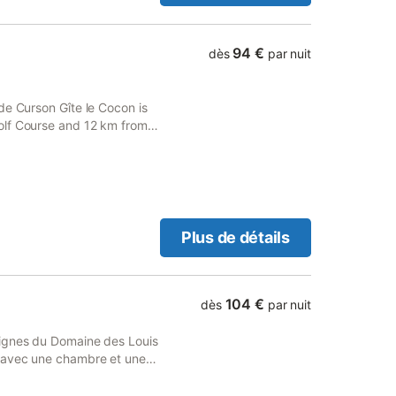
ibilité de vous garer dans le
nseiller sur les activités et
94 €
dès
par nuit
de Curson Gîte le Cocon is
olf Course and 12 km from
Plus de détails
104 €
dès
par nuit
vignes du Domaine des Louis
 avec une chambre et une
. Un balcon donnant sur les
vrir le domaine et déguster