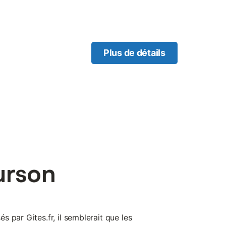
rtie d’autoroute…) 15 min de
 min du palais idéal du
ur Isere.
Plus de détails
urson
 par Gites.fr, il semblerait que les