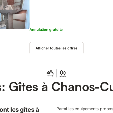
les vins ! À 5 min de Tain l’Hermitage (Valrhona, so
Valence (gare TGV) et Romans (Marque Avenue), 30
Facteur Cheval et 10 min de O Lac à Chateauneuf s
Annulation gratuite
Afficher toutes les offres
: Gîtes à Chanos-C
nt les gîtes à
Parmi les équipements proposés