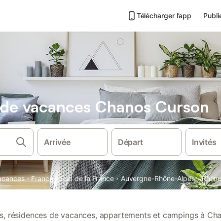
Télécharger l’app
Publi
s de vacances Chanos Curson
Arrivée
Départ
Invités
·
·
·
·
vacances
France
Sud de la France
Auvergne-Rhône-Alpes
Rhône
ons, résidences de vacances, appartements et campings à Ch