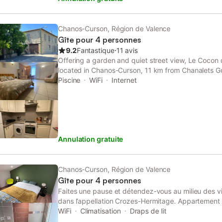
et gratuites le long de la route ou vous avez la poss
verger.Nous serons là pour vous accueillir et vous co
sorties de la région.Bienvenue chez ninette!!
Chanos-Curson, Région de Valence
Gîte pour 4 personnes
9.2
Fantastique
⋅
11 avis
Offering a garden and quiet street view, Le Cocon 
located in Chanos-Curson, 11 km from Chanalets G
International Shoe Museum.
Piscine
WiFi
Internet
Annulation gratuite
Chanos-Curson, Région de Valence
Gîte pour 4 personnes
Faites une pause et détendez-vous au milieu des 
dans l’appellation Crozes-Hermitage. Appartement
cuisine tout équipée au cœur d’un domaine viticole
WiFi
Climatisation
Draps de lit
vignes pour profiter de la vue. Possibilité de décou