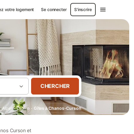
ez votre logement
Se connecter
S'inscrire
CHERCHER
·
·
-Alpes
Drôme
Gîtes à Chanos-Curson
anos Curson et