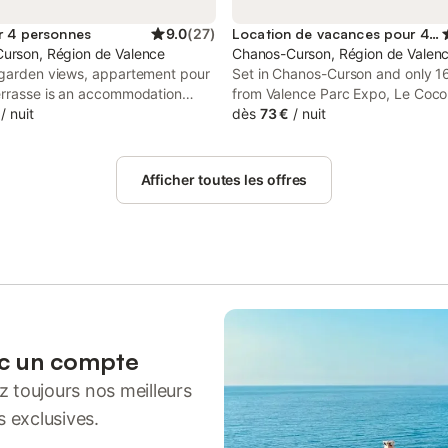
r 4 personnes
9.0
(
27
)
Location de vacances pour 4 personnes
urson, Région de Valence
Chanos-Curson, Région de Valen
 garden views, appartement pour
Set in Chanos-Curson and only 1
errasse is an accommodation
from Valence Parc Expo, Le Coc
in Chanos-Curson, 6 km from
/
nuit
Curson chambre d'hôtes offers
dès
73 €
/
nuit
 Chocolate Factory and 13 km
accommodation with river views, 
nalets Golf Course.
and free private parking.
Afficher toutes les offres
ec un compte
 toujours nos meilleurs
s exclusives.