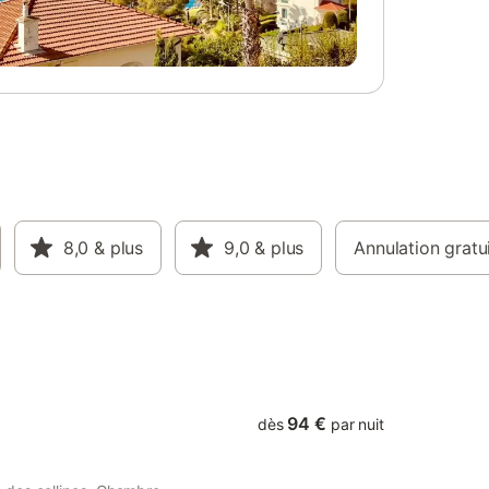
8,0
& plus
9,0
& plus
Annulation gratu
94 €
dès
par nuit