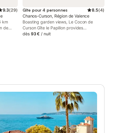
9.3
(
29
)
Gîte pour 4 personnes
8.5
(
4
)
ce
Chanos-Curson, Région de Valence
6 km
Boasting garden views, Le Cocon de
on de
Curson Gîte le Papillon provides
accommodation with a seasonal outdoor
dès
93 €
/
nuit
free WiFi
swimming pool, a garden and barbecue
facilities, around 11 km from Chanalets
Golf Course.