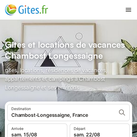
Gîtes et locations de vacances
Chambost Longessaigne
gîtes, locations, résidences de vacances,
appartements et campings à Chambost
Longessaigne et ses environs
Destination
Chambost-Longessaigne, France
Arrivée
Départ
sam. 15/08
sam. 22/08