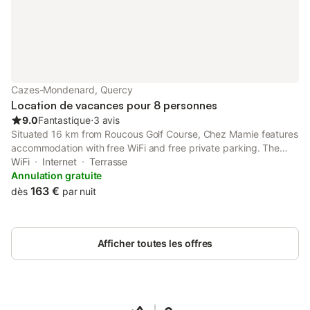
Cazes-Mondenard, Quercy
Location de vacances pour 8 personnes
9.0
Fantastique
⋅
3 avis
Situated 16 km from Roucous Golf Course, Chez Mamie features
accommodation with free WiFi and free private parking. The
property is located 25 km from Les Aiguillons Golf Course, 29
WiFi
Internet
Terrasse
km from Montauban Train Station and 36 km from Espalais Golf
Annulation gratuite
Club.
163 €
dès
par nuit
Afficher toutes les offres