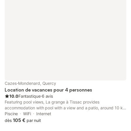
Cazes-Mondenard, Quercy
Location de vacances pour 4 personnes
10.0
Fantastique
⋅
6 avis
Featuring pool views, La grange à Tissac provides
accommodation with pool with a view and a patio, around 10 km
from Roucous Golf Course. This property offers access to a
Piscine
WiFi
Internet
terrace, free private parking and free WiFi.
105 €
dès
par nuit