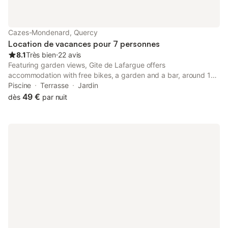
Cazes-Mondenard, Quercy
Location de vacances pour 7 personnes
8.1
Très bien
⋅
22 avis
Featuring garden views, Gite de Lafargue offers
accommodation with free bikes, a garden and a bar, around 16
km from Roucous Golf Course. This property offers access to a
Piscine
Terrasse
Jardin
terrace and free private parking. The pool features a fence and
49 €
dès
par nuit
pool views.