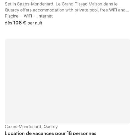
Set in Cazes-Mondenard, Le Grand Tissac Maison dans le
Quercy offers accommodation with private pool, free WiFi and
free private parking for guests who drive. The air-conditioned
Piscine
WiFi
Internet
accommodation is 10 km from Roucous Golf Course.
108 €
dès
par nuit
Cazes-Mondenard, Quercy
Location de vacances pour 18 personnes