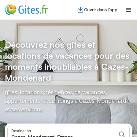
Ouvrir dans l’app
Découvrez nos gîtes et
locations de vacances pour des
moments inoubliables à Cazes-
Mondenard
gîtes, locations, résidences de vacances,
appartements et campings à Cazes-Mondenard
et ses environs
Destination