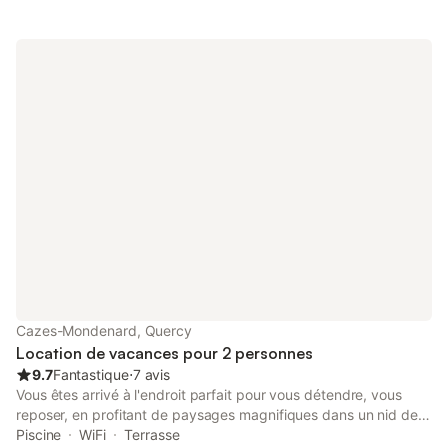
Cazes-Mondenard, Quercy
Location de vacances pour 2 personnes
9.7
Fantastique
⋅
7 avis
Vous êtes arrivé à l'endroit parfait pour vous détendre, vous
reposer, en profitant de paysages magnifiques dans un nid de
verdure. Le Sud-Quercy regorge de trésors, de sites
Piscine
WiFi
Terrasse