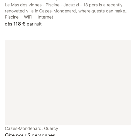
Le Mas des vignes - Piscine - Jacuzzi - 18 pers is a recently
renovated villa in Cazes-Mondenard, where guests can make
the most of its seasonal outdoor swimming pool and garden.
Piscine
WiFi
Internet
118 €
dès
par nuit
Cazes-Mondenard, Quercy
Gîte pour 2 personnes