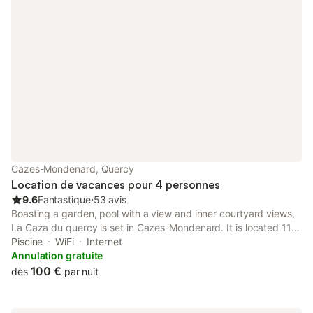
pas autorisés. Cette propriété propose
des directives pour aider les hôtes à trier
correctement les déchets. Des dispositifs
d'économie d'eau ont été installés dans la
propriété. Le propriétaire se réserve le
droit de pr
Cazes-Mondenard, Quercy
Location de vacances pour 4 personnes
9.6
Fantastique
⋅
53 avis
Boasting a garden, pool with a view and inner courtyard views,
La Caza du quercy is set in Cazes-Mondenard. It is located 11
km from Roucous Golf Course and offers private check-in and
Piscine
WiFi
Internet
check-out.
Annulation gratuite
100 €
dès
par nuit