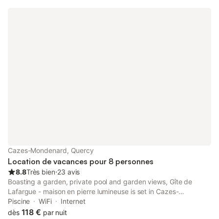
Cazes-Mondenard, Quercy
Location de vacances pour 8 personnes
8.8
Très bien
⋅
23 avis
Boasting a garden, private pool and garden views, Gîte de
Lafargue - maison en pierre lumineuse is set in Cazes-
Mondenard. This property offers access to a terrace, free
Piscine
WiFi
Internet
private parking and free WiFi.
118 €
dès
par nuit