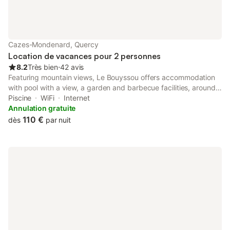
Cazes-Mondenard, Quercy
Location de vacances pour 2 personnes
8.2
Très bien
⋅
42 avis
Featuring mountain views, Le Bouyssou offers accommodation
with pool with a view, a garden and barbecue facilities, around
16 km from Roucous Golf Course.
Piscine
WiFi
Internet
Annulation gratuite
110 €
dès
par nuit