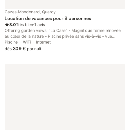
Cazes-Mondenard, Quercy
Location de vacances pour 8 personnes
8.0
Très bien
⋅
1 avis
Offering garden views, "La Case" - Magnifique ferme rénovée
au cœur de la nature - Piscine privée sans vis-à-vis - Vue
dégagée - Jardin - Stationnements gratuits devant la propriété
Piscine
WiFi
Internet
- Belles prestations is an accommodation situated in...
309 €
dès
par nuit