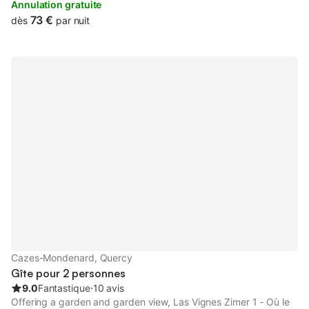
remarquables et de villages de caractère, de bien belles
Annulation gratuite
balades en perspectives. En fin d'après-midi, détendez-vous
73 €
dès
par nuit
dans la piscine, profitez d'un gîte vaste et confortable, bien
équipé pour préparer un bon repas avec les produits locaux et
passer une nuit paisible.
Cazes-Mondenard, Quercy
Gîte pour 2 personnes
9.0
Fantastique
⋅
10 avis
Offering a garden and garden view, Las Vignes Zimer 1 - Où le