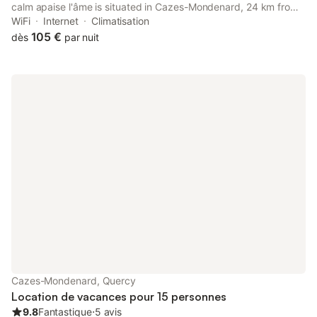
calm apaise l'âme is situated in Cazes-Mondenard, 24 km from
Les Aiguillons Golf Course and 31 km from Montauban Train
WiFi
Internet
Climatisation
Station.
105 €
dès
par nuit
Cazes-Mondenard, Quercy
Location de vacances pour 15 personnes
9.8
Fantastique
⋅
5 avis