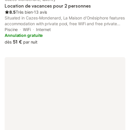
Location de vacances pour 2 personnes
8.5
Très bien
⋅
13 avis
Situated in Cazes-Mondenard, La Maison d'Onésiphore features
accommodation with private pool, free WiFi and free private
parking for guests who drive.
Piscine
WiFi
Internet
Annulation gratuite
51 €
dès
par nuit