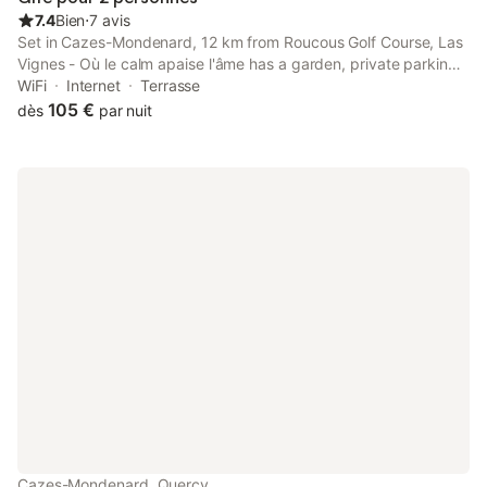
7.4
Bien
⋅
7 avis
Set in Cazes-Mondenard, 12 km from Roucous Golf Course, Las
Vignes - Où le calm apaise l'âme has a garden, private parking
and rooms with free WiFi access.
WiFi
Internet
Terrasse
105 €
dès
par nuit
Cazes-Mondenard, Quercy