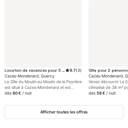
Location de vacances pour 5 personnes
9.7
(
3
)
Gîte pour 2 personn
Cazes-Mondenard, Quercy
Cazes-Mondenard, Q
Le Gîte du Moulin au Moulin de la Peyrière
Venez découvrir Le St
est situé à Cazes-Mondenard et est
climatisé de 38 m² p
parfait pour des vacances inoubliables
dès
80 €
/
nuit
situé dans un ancien
dès
58 €
/
nuit
avec vos proches. La propriété de 75 m²
cœur des collines du 
se compose d'un salon, d'une cuisine
limite du Lot. Vous se
bien équipée, de 2 chambres et d'une
chaleureusement dans
Afficher toutes les offres
salle de bains ainsi que de toilettes
entouré d’animaux. L
supplémentaires, pouvant accueillir 5
chambre avec lit dou
personnes. Les équipements
accessible par échel