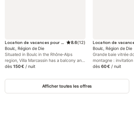
Location de vacances pour 6 personnes
8.6
(
12
)
Boulc, Région de Die
Boulc, Région de Die
Situated in Boulc in the Rhône-Alps
Grande baie vitrée do
region, Villa Marcassin has a balcony and
montagne : invitatio
mountain views. This property offers
dès
150 €
/
nuit
randonnées et au res
dès
60 €
/
nuit
access to a terrace and free private
est en intérieur bois
parking.
apparentes. Sur la m
un lit 2 personnes ai
Afficher toutes les offres
dressing. Le gite est
couple ou une personn
ouvert de avril à octo
Connectez-vous et économisez
Se connecter
jusqu'à 10% sur nos logements.