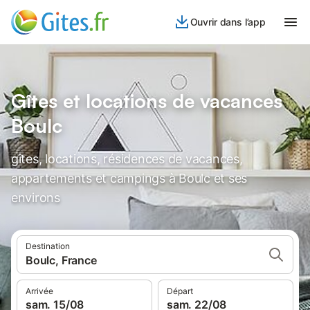
Ouvrir dans l’app
Gîtes et locations de vacances
Boulc
gîtes, locations, résidences de vacances,
appartements et campings à Boulc et ses
environs
Destination
Boulc, France
Arrivée
Départ
sam. 15/08
sam. 22/08