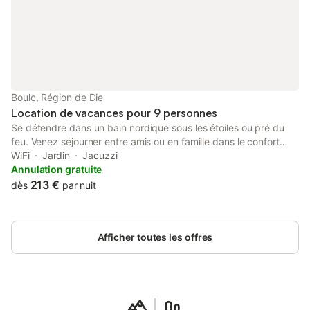
Boulc, Région de Die
Location de vacances pour 9 personnes
Se détendre dans un bain nordique sous les étoiles ou pré du
feu. Venez séjourner entre amis ou en famille dans le confort
d'une grande Yourte sur 7 hectares ! si besoin, La yourte
WiFi
Jardin
Jacuzzi
d'activité/dortoir pour 4, de 30m2 et/ou une petite roulotte cosi
Annulation gratuite
pour 2 personnes (couple) avec ses toilettes sèches, sa cuisin
213 €
dès
par nuit
d'été couverte sont aussi réservables sur demande. Ici, beauté,
romantisme, vie au naturel, ballades, grand jardin et piscine
naturelle
Afficher toutes les offres