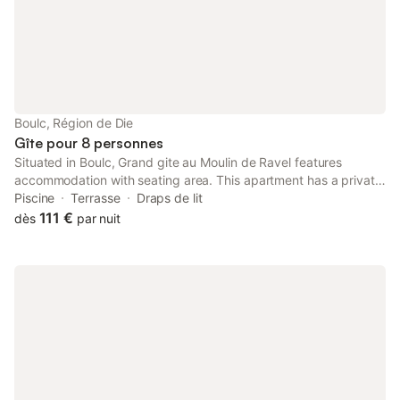
Boulc, Région de Die
Gîte pour 8 personnes
Situated in Boulc, Grand gite au Moulin de Ravel features
accommodation with seating area. This apartment has a private
pool, barbecue facilities and free private parking. Boasting
Piscine
Terrasse
Draps de lit
family rooms, this property also provides guests with a picnic
111 €
dès
par nuit
area.