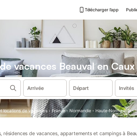
Télécharger l’app
Publi
s de vacances Beauval en Caux
Arrivée
Départ
Invités
·
·
·
·
et locations de vacances
France
Normandie
Haute-Normandie
ns, résidences de vacances, appartements et campings à Bea