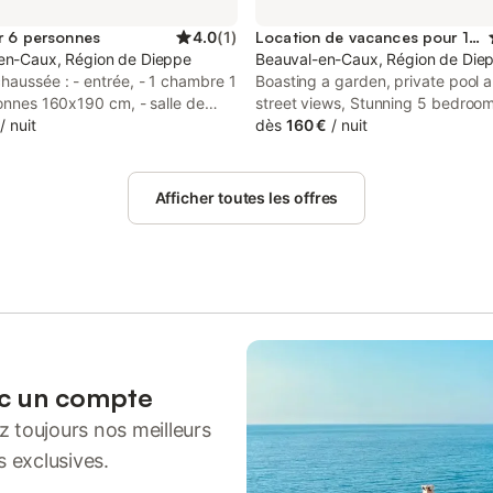
r 6 personnes
4.0
(
1
)
Location de vacances pour 18 personnes
en-Caux, Région de Dieppe
Beauval-en-Caux, Région de Die
haussée : - entrée, - 1 chambre 1
Boasting a garden, private pool 
sonnes 160x190 cm, - salle de
street views, Stunning 5 bedroo
 wc, - placard avec lave-linge, -
/
nuit
Manor house, Normandy is set in
dès
160 €
/
nuit
ien équipée (lave-vaisselle, four,
Featuring luggage storage space,
icro-ondes, frigo et congélateur)
property also provides guests wi
ur - séjour-salon avec 3 canapés,
picnic area.
Afficher toutes les offres
ois. A l'étage (escalier en
) : - palier avec 1lit 1 personne
), - 1 chambre 2 lits 1 pers
), - 1 chambre (1 lit 2
s 140x190cm), - salle de bains,
 - wc. Lit bébé et chaise haute à
on. Extérieur : - grande terrasse
becue en dur Pour les
nts professionnels, forfait
ec un compte
ligatoire tous les 15 jours = 75
 toujours nos meilleurs
oter, ce gîte n'est pas en formule
ris : certaines options sont en
s exclusives.
t. Le gîte est une longère