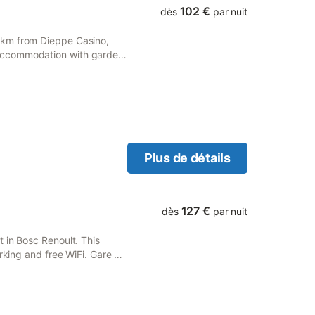
102 €
dès
par nuit
 km from Dieppe Casino,
accommodation with garden
Plus de détails
127 €
dès
par nuit
 in Bosc Renoult. This
arking and free WiFi. Gare de
ena Sports Hall is 40 km