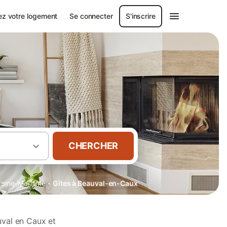
ez votre logement
Se connecter
S'inscrire
CHERCHER
·
Seine-Maritime
Gîtes à Beauval-en-Caux
uval en Caux et