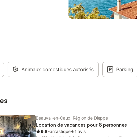
nte, au calme, sans voisins,
in et terrasse au Sud ouvrant sur
, bordée de prairies où passent
s et faisans, et près d'un bois. A
la plage de Quiberville sur Mer
 voisines renommées (Veules les
rengeville sur Mer, Dieppe).
vous charmer aussi par le Pays de
r à Maupassant, riche de jolis
et de jardins remarquables !
ile par l'A150 et l'A28. Accueil
aux (chats acceptés) : 2 chiens
Animaux domestiques autorisés
Parking
m par séjour (gratuit). Gîte
eppe et Rouen pour 8 personnes.
es
Beauval-en-Caux, Région de Dieppe
Location de vacances pour 8 personnes
9.8
Fantastique
⋅
61 avis