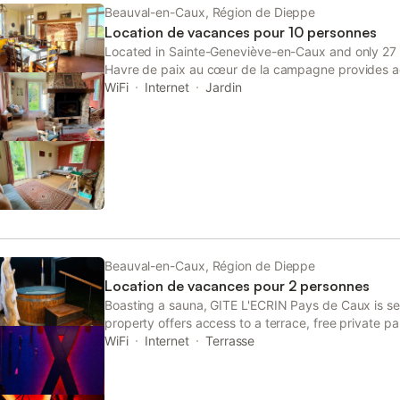
Veuillez noter que l'établissement est non-fumeur.
Beauval-en-Caux, Région de Dieppe
Location de vacances pour 10 personnes
Located in Sainte-Geneviève-en-Caux and only 27
Havre de paix au cœur de la campagne provides 
views, free WiFi and free private parking.
WiFi
Internet
Jardin
Beauval-en-Caux, Région de Dieppe
Location de vacances pour 2 personnes
Boasting a sauna, GITE L'ECRIN Pays de Caux is set
property offers access to a terrace, free private p
Rouen Rive Droite is 38 km away and Rouen Kindar
WiFi
Internet
Terrasse
from the holiday home.