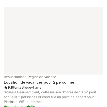
Beausemblant, Région de Valence
Location de vacances pour 2 personnes
9.8
Fantastique
⋅
4 avis
Située à Beausemblant, cette maison d'hôtes de 13 m² peut
accueillir 2 personnes et constitue un point de départ pour
explorer la région. La propriété comprend une chambre avec un
Piscine
WiFi
Internet
lit king-size et une salle de bains privative, offrant un
Annulation gratuite