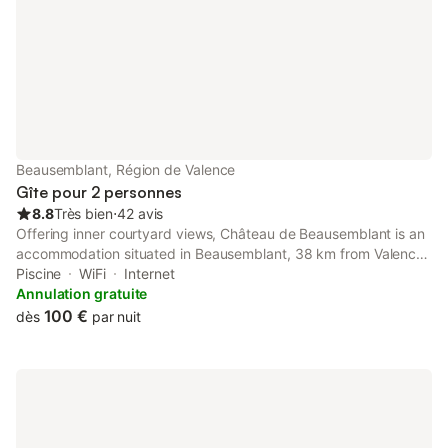
Beausemblant, Région de Valence
Gîte pour 2 personnes
8.8
Très bien
⋅
42 avis
Offering inner courtyard views, Château de Beausemblant is an
accommodation situated in Beausemblant, 38 km from Valence
Parc Expo and 40 km from Vienne Train Station. It is set 41 km
Piscine
WiFi
Internet
from Vienne Roman Theater and offers luggage storage space.
Annulation gratuite
100 €
dès
par nuit