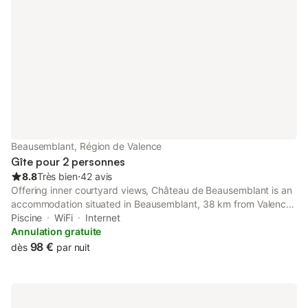
Beausemblant, Région de Valence
Gîte pour 2 personnes
8.8
Très bien
⋅
42 avis
Offering inner courtyard views, Château de Beausemblant is an
accommodation situated in Beausemblant, 38 km from Valence
Parc Expo and 40 km from Vienne Train Station. It is set 41 km
Piscine
WiFi
Internet
from Vienne Roman Theater and offers luggage storage space.
Annulation gratuite
98 €
dès
par nuit