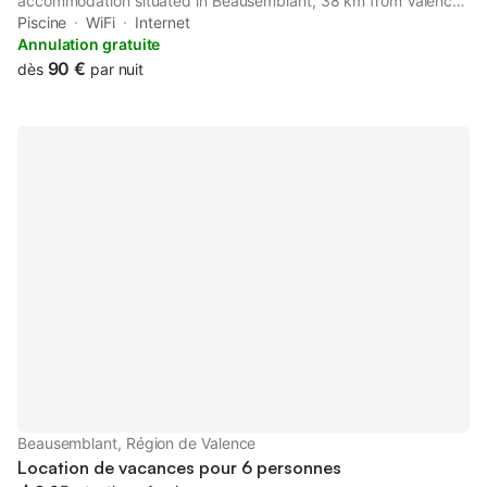
accommodation situated in Beausemblant, 38 km from Valence
Parc Expo and 40 km from Vienne Train Station. It is set 41 km
Piscine
WiFi
Internet
from Vienne Roman Theater and offers luggage storage space.
Annulation gratuite
90 €
dès
par nuit
Beausemblant, Région de Valence
Location de vacances pour 6 personnes