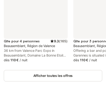
Gîte pour 4 personnes
9.3
(
165
)
Gîte pour 3 personn
Beausemblant, Région de Valence
Beausemblant, Régio
36 km from Valence Parc Expo in
Offering a bar and po
Beausemblant, Domaine La Bonne Etoile
Garennes is situated
provides accommodation with access to
dès
110 €
/
nuit
from Valence Parc E
dès
110 €
/
nuit
spa facilities and beauty services. Both
Vienne Train Station.
free WiFi and parking on-site are
access to a terrace, 
available at the guest house free of
and free WiFi.
Afficher toutes les offres
charge.
Connectez-vous et économisez
Se connecter