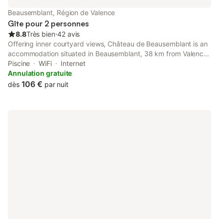
Beausemblant, Région de Valence
Gîte pour 2 personnes
8.8
Très bien
⋅
42 avis
Offering inner courtyard views, Château de Beausemblant is an
accommodation situated in Beausemblant, 38 km from Valence
Parc Expo and 40 km from Vienne Train Station. It is set 41 km
Piscine
WiFi
Internet
from Vienne Roman Theater and offers luggage storage space.
Annulation gratuite
106 €
dès
par nuit