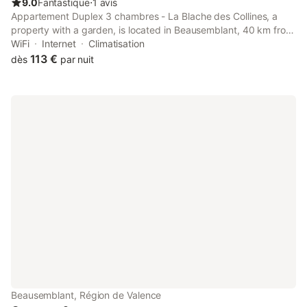
9.0
Fantastique
⋅
1 avis
Appartement Duplex 3 chambres - La Blache des Collines, a
property with a garden, is located in Beausemblant, 40 km from
Vienne Roman Theater, 40 km from Gallo-Roman Museum, as
WiFi
Internet
Climatisation
well as 45 km from Croix de Montvieux.
113 €
dès
par nuit
Beausemblant, Région de Valence