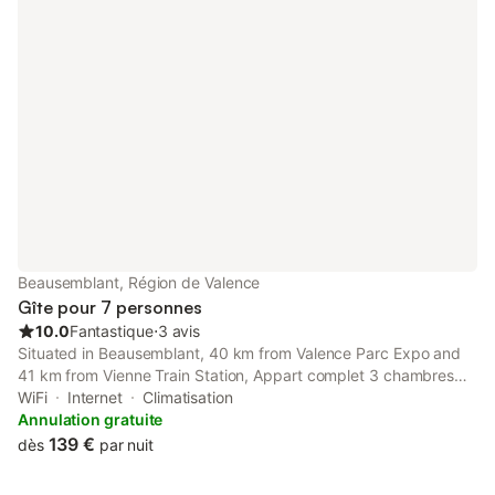
Beausemblant, Région de Valence
Gîte pour 7 personnes
10.0
Fantastique
⋅
3 avis
Situated in Beausemblant, 40 km from Valence Parc Expo and
41 km from Vienne Train Station, Appart complet 3 chambres
calme facture et repas possibles offers a garden and air
WiFi
Internet
Climatisation
conditioning.
Annulation gratuite
139 €
dès
par nuit