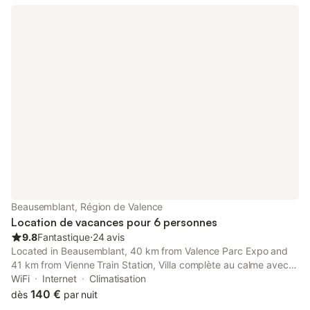
Beausemblant, Région de Valence
Location de vacances pour 6 personnes
9.8
Fantastique
⋅
24 avis
Located in Beausemblant, 40 km from Valence Parc Expo and
41 km from Vienne Train Station, Villa complète au calme avec
vue imprenable provides air-conditioned accommodation with a
WiFi
Internet
Climatisation
terrace and free WiFi.
140 €
dès
par nuit