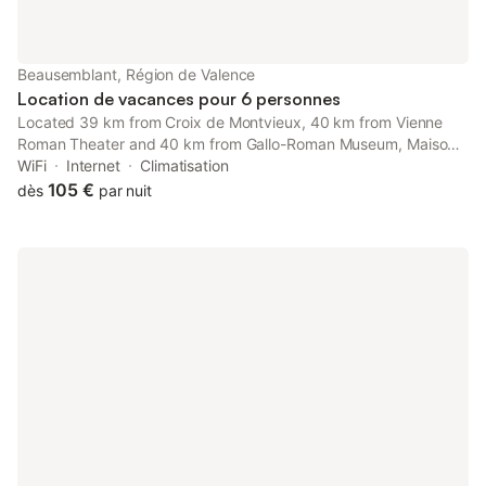
Beausemblant, Région de Valence
Location de vacances pour 6 personnes
Located 39 km from Croix de Montvieux, 40 km from Vienne
Roman Theater and 40 km from Gallo-Roman Museum, Maison
neuve climatisé au calme dans la drome features
WiFi
Internet
Climatisation
accommodation set in Beausemblant.
105 €
dès
par nuit