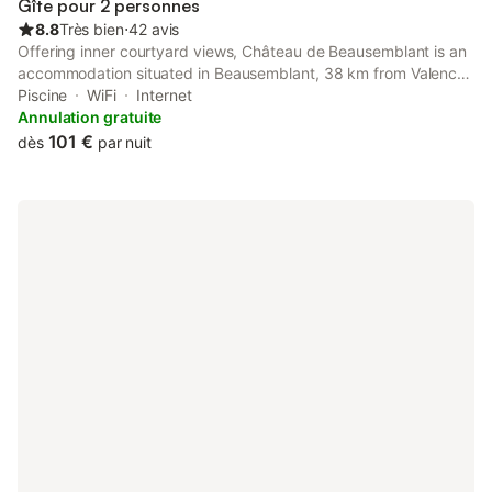
Gîte pour 2 personnes
8.8
Très bien
⋅
42 avis
Offering inner courtyard views, Château de Beausemblant is an
accommodation situated in Beausemblant, 38 km from Valence
Parc Expo and 40 km from Vienne Train Station. It is set 41 km
Piscine
WiFi
Internet
from Vienne Roman Theater and offers luggage storage space.
Annulation gratuite
101 €
dès
par nuit