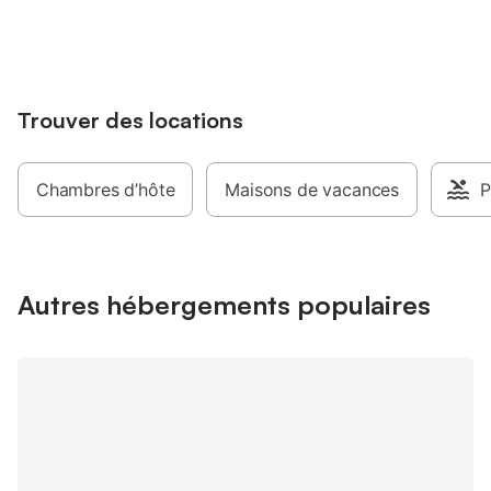
jusqu'à 10% sur nos logements.
Trouver des locations
Chambres d’hôte
Maisons de vacances
P
Autres hébergements populaires