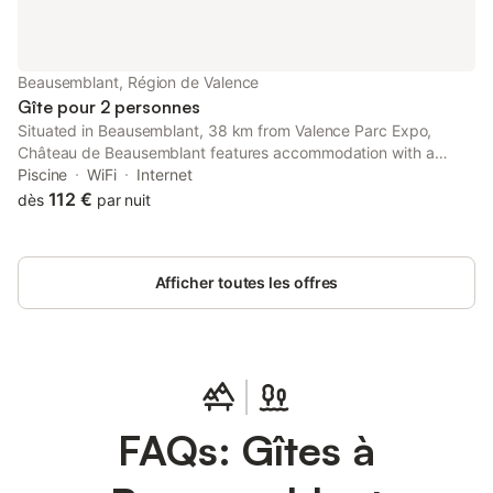
L'établissement est strictement non-fumeurs. Les environs
permettent de pratiquer la randonnée, le vélo et le bowling. Un
parcours de golf se situe à moins de 3 km, tandis que la gare et
les transports en commun sont à 3 km. Des jeux de société et
Beausemblant, Région de Valence
des puzzles sont également mis à disposition.
Gîte pour 2 personnes
Situated in Beausemblant, 38 km from Valence Parc Expo,
Château de Beausemblant features accommodation with a
seasonal outdoor swimming pool, free private parking, a garden
Piscine
WiFi
Internet
and a terrace.
112 €
dès
par nuit
Afficher toutes les offres
FAQs: Gîtes à