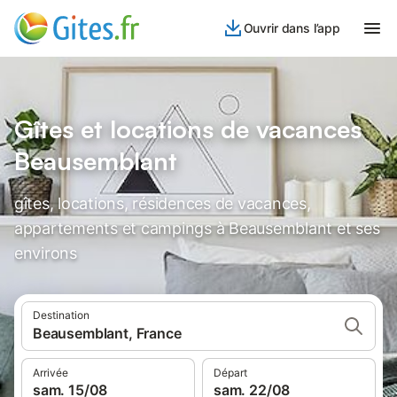
Ouvrir dans l’app
Gîtes et locations de vacances
Beausemblant
gîtes, locations, résidences de vacances,
appartements et campings à Beausemblant et ses
environs
Destination
Beausemblant, France
Arrivée
Départ
sam. 15/08
sam. 22/08