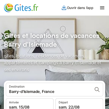
Ouvrir dans l’app
Gîtes et locations de vacances
Barry d'Islemade
gîtes, locations, résidences de vacances,
appartements et campings à Barry d'Islemade et
ses environs
Destination
Barry-d'Islemade, France
Arrivée
Départ
sam. 15/08
sam. 22/08