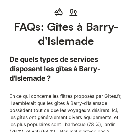
confort, la villa comprend le chauffage, le Wi-Fi, un fer à
repasser et un sèche-cheveux, avec des lits bébé et des
équipements de jeux extérieurs pour les enfants. À l'extérieur,
FAQs: Gîtes à Barry-
vous trouverez un jardin et une terrasse avec du mobilier de
jardin, un barbecue et des parasols, offrant une vue sur le
jardin. Un parking privé est disponible sur place et la propriété
d'Islemade
est entièrement non-fumeurs. Les environs permettent de
pratiquer des visites à pied, des balades à vélo et des activités
culturelles, tandis que des fléchettes et des puzzles sont à
De quels types de services
votre disposition. Veuillez noter que des heures de silence sont
observées.
disposent les gîtes à Barry-
d'Islemade ?
En ce qui concerne les filtres proposés par Gites.fr,
il semblerait que les gîtes à Barry-d'Islemade
possèdent tout ce que les voyageurs désirent. Ici,
les gîtes ont généralement divers équipements, et
les plus populaires sont : barbecue (78 %), jardin
(76 %), et wifi (64 %)... Pas mal n'est-ce pas ?