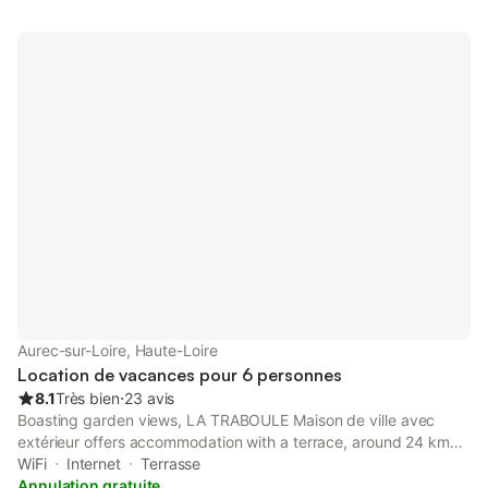
Étienne 2o minutes accès et stationnement facile et sécurisé.
Diversifiez vos activités Randonnées Tourisme équestre. Piscine
baignade location bateau et trottinette électrique kayac
minigolf.
Aurec-sur-Loire, Haute-Loire
Location de vacances pour 6 personnes
8.1
Très bien
⋅
23 avis
Boasting garden views, LA TRABOULE Maison de ville avec
extérieur offers accommodation with a terrace, around 24 km
from Zénith de Saint-Etienne. There is an in-house restaurant,
WiFi
Internet
Terrasse
plus free private parking and free WiFi are available.
Annulation gratuite