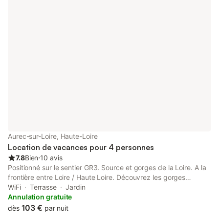
Aurec-sur-Loire, Haute-Loire
Location de vacances pour 4 personnes
7.8
Bien
⋅
10 avis
Positionné sur le sentier GR3. Source et gorges de la Loire. A la
frontière entre Loire / Haute Loire. Découvrez les gorges
sauvages de la Loire ses châteaux féodaux. Nous vous
WiFi
Terrasse
Jardin
proposons une charmante maison sur un terrain clos et arboré
Annulation gratuite
en bord de Loire. Idéal pour un séjour découverte de la région
103 €
dès
par nuit
mais également pour vos déplacements professionnels, Saint-