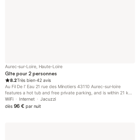
Aurec-sur-Loire, Haute-Loire
Gîte pour 2 personnes
8.2
Très bien
⋅
42 avis
Au Fil De l' Eau 21 rue des Minotiers 43110 Aurec-sur-loire
features a hot tub and free private parking, and is within 21 km
of Zénith de Saint-Etienne and 22 km of Geoffroy-Guichard
WiFi
Internet
Jacuzzi
Stadium. This apartment offers massage services.
96 €
dès
par nuit