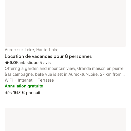
annonce sont présents. Un équipement
non indiqué n
Aurec-sur-Loire, Haute-Loire
Location de vacances pour 8 personnes
9.0
Fantastique
⋅
5 avis
Offering a garden and mountain view, Grande maison en pierre
à la campagne, belle vue is set in Aurec-sur-Loire, 27 km from
Geoffroy-Guichard Stadium and 25 km from Cité du Design.
WiFi
Internet
Terrasse
Annulation gratuite
167 €
dès
par nuit