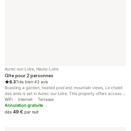
Aurec-sur-Loire, Haute-Loire
Gîte pour 2 personnes
8.3
Très bien
⋅
43 avis
Boasting a garden, heated pool and mountain views, Le chalet
des amis is set in Aurec-sur-Loire. This property offers access to
a terrace, free private parking and free WiFi.
WiFi
Internet
Terrasse
Annulation gratuite
49 €
dès
par nuit