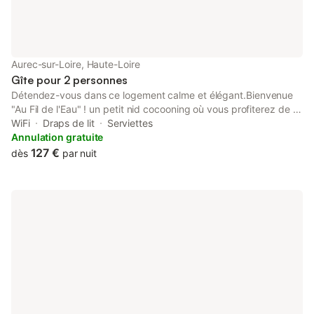
Aurec-sur-Loire, Haute-Loire
Gîte pour 2 personnes
Détendez-vous dans ce logement calme et élégant.Bienvenue
"Au Fil de l'Eau" ! un petit nid cocooning où vous profiterez de la
balnéo haut de gamme et de la chromothérapie pour un
WiFi
Draps de lit
Serviettes
moment de détente inoubliable. Profitez également de Netflix.
Annulation gratuite
Offrez-vous un séjour ou une nuit romantique dans ce paysage
127 €
dès
par nuit
verdoyant.