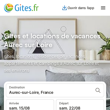
Ouvrir dans l’app
Gîtes et locations de vacances
Aurec sur Loire
gîtes, locations, résidences de vacances,
appartements et campings à Aurec sur Loire et
ses environs
Destination
Aurec-sur-Loire, France
Arrivée
Départ
sam. 15/08
sam. 22/08