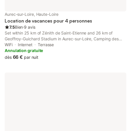
serviettes etc.. ne sont pas incluses dans le prix de cette
location. Si animaux de compagnie admis (indiqué dans
annonce), un supplément peut s'appliquer. Seuls les
Aurec-sur-Loire, Haute-Loire
équipements mentionnés spécifiquement dans cette annonce
Location de vacances pour 4 personnes
sont présents. Un équipement non indiqué n
7.5
Bien
⋅
9 avis
Set within 25 km of Zénith de Saint-Etienne and 26 km of
Geoffroy-Guichard Stadium in Aurec-sur-Loire, Camping des
Gorges de La Loire offers accommodation with seating area.
WiFi
Internet
Terrasse
This property offers access to a terrace, free private parking
Annulation gratuite
and free...
66 €
dès
par nuit