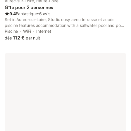
Aurec-sur-Loire, Haute-Loire
Gîte pour 2 personnes
9.4
Fantastique
⋅
6 avis
Set in Aurec-sur-Loire, Studio cosy avec terrasse et accès
piscine features accommodation with a saltwater pool and pool
views. This property offers access to a terrace and free private
Piscine
WiFi
Internet
parking.
112 €
dès
par nuit