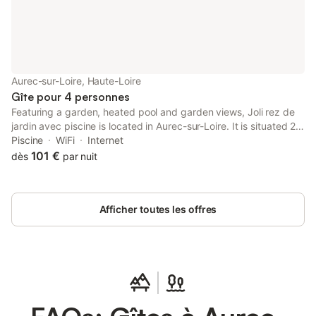
Aurec-sur-Loire, Haute-Loire
Gîte pour 4 personnes
Featuring a garden, heated pool and garden views, Joli rez de
jardin avec piscine is located in Aurec-sur-Loire. It is situated 23
km from Zénith de Saint-Etienne and features a 24-hour front
Piscine
WiFi
Internet
desk.
101 €
dès
par nuit
Afficher toutes les offres