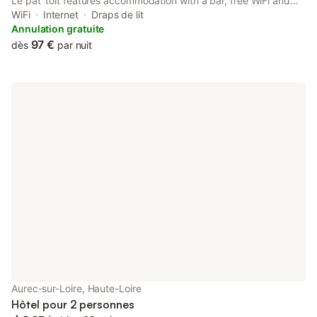
Le pat' toit features accommodation with a bar, free WiFi and
bicycle parking.
WiFi
Internet
Draps de lit
Annulation gratuite
97 €
dès
par nuit
Aurec-sur-Loire, Haute-Loire
Hôtel pour 2 personnes