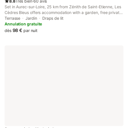
8.8
Très bien
⋅
60 avis
Set in Aurec-sur-Loire, 25 km from Zénith de Saint-Etienne, Les
Cèdres Bleus offers accommodation with a garden, free private
parking, a terrace and a restaurant. This 2-star hotel offers
Terrasse
Jardin
Draps de lit
room service. Guests can have a drink at the bar.
Annulation gratuite
98 €
dès
par nuit