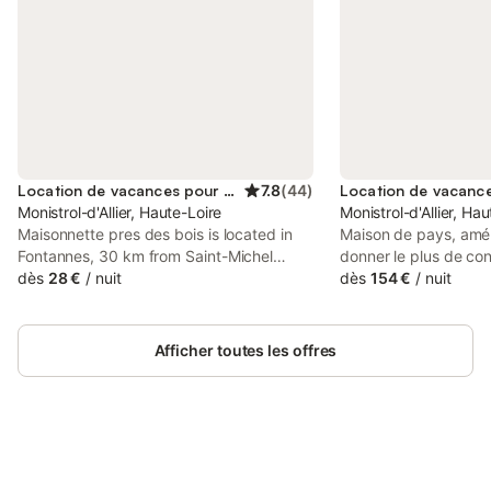
Location de vacances pour 3 personnes
7.8
(
44
)
Monistrol-d'Allier, Haute-Loire
Monistrol-d'Allier, Ha
Maisonnette pres des bois is located in
Maison de pays, amé
Fontannes, 30 km from Saint-Michel
donner le plus de con
d'Aiguilhe Church, 28 km from Puy-en-
dès
28 €
/
nuit
Surface importante d
dès
154 €
/
nuit
Velay Golf Club, and 42 km from Domaine
de jeux ( Table de p
de Barres Golf Course.
et Billard ); pouvant a
confortablement 12 p
Afficher toutes les offres
Agrémentée d'un gran
terrasse sur toute la 
maison, elle est situé
des gorges de l'allier
est à 1,5 km de la m
Connectez-vous et économisez
restaurant et sa pla
Se connecter