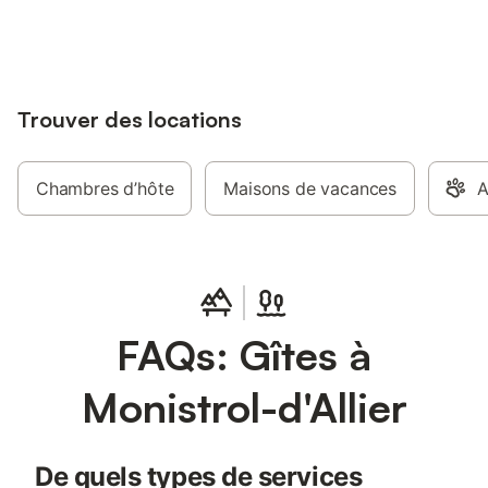
jusqu'à 10% sur nos logements.
Possibilité de raftin
canoë-kayac; tennis
équestres ou à dos d
Trouver des locations
Chambres d’hôte
Maisons de vacances
A
FAQs: Gîtes à
Monistrol-d'Allier
De quels types de services