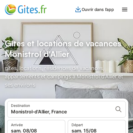
Ouvrir dans l’app
Gîtes et locations de vacances
Monistrol d'Allier
gîtes, locations, résidences de vacances,
appartements et campings à Monistrol d'Allier et
ses environs
Destination
Monistrol-d'Allier, France
Arrivée
Départ
sam. 08/08
sam. 15/08