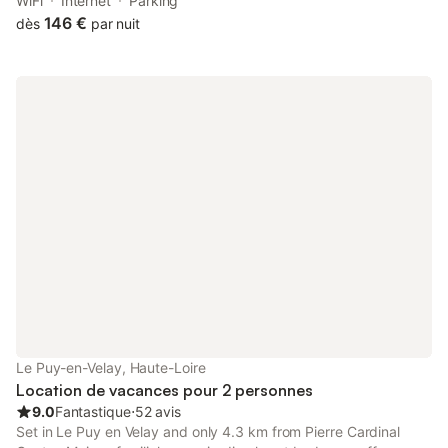
Puy Cathedral and 700 metres from Saint-Michel d'Aiguilhe
WiFi
Internet
Parking
Church. The property is situated 44 km from Crozatier Museum,
146 €
dès
par nuit
9.
Le Puy-en-Velay, Haute-Loire
Location de vacances pour 2 personnes
9.0
Fantastique
⋅
52 avis
Set in Le Puy en Velay and only 4.3 km from Pierre Cardinal