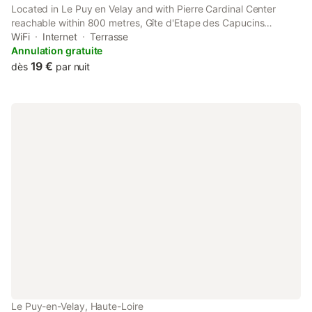
Located in Le Puy en Velay and with Pierre Cardinal Center
reachable within 800 metres, Gîte d'Etape des Capucins
provides express check-in and check-out, non-smoking rooms,
WiFi
Internet
Terrasse
a shared lounge, free WiFi and a bar.
Annulation gratuite
19 €
dès
par nuit
Le Puy-en-Velay, Haute-Loire