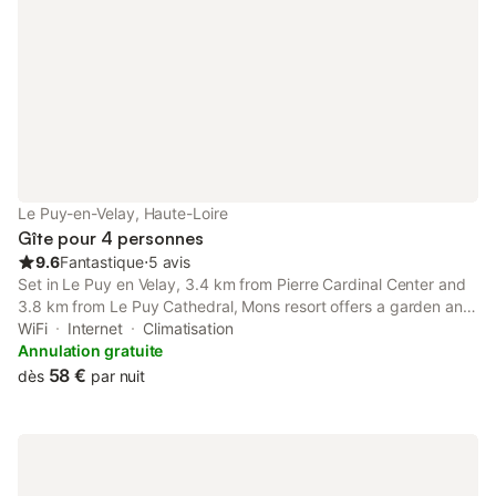
Le Puy-en-Velay, Haute-Loire
Gîte pour 4 personnes
9.6
Fantastique
⋅
5 avis
Set in Le Puy en Velay, 3.4 km from Pierre Cardinal Center and
3.8 km from Le Puy Cathedral, Mons resort offers a garden and
air conditioning. This property offers access to a terrace, free
WiFi
Internet
Climatisation
private parking and free WiFi.
Annulation gratuite
58 €
dès
par nuit