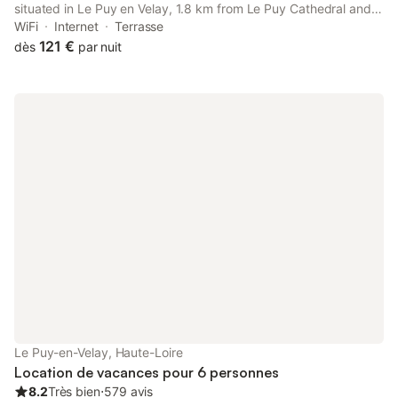
situated in Le Puy en Velay, 1.8 km from Le Puy Cathedral and
2.7 km from Saint-Michel d'Aiguilhe Church. Both free WiFi and
WiFi
Internet
Terrasse
parking on-site are available at the villa free of charge.
121 €
dès
par nuit
Le Puy-en-Velay, Haute-Loire
Location de vacances pour 6 personnes
8.2
Très bien
⋅
579 avis