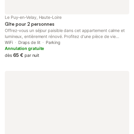
Le Puy-en-Velay, Haute-Loire
Gîte pour 2 personnes
Offrez-vous un séjour paisible dans cet appartement calme et
lumineux, entièrement rénové. Profitez d'une pièce de vie
conviviale avec un canapé et coin repas ouvrant sur un balcon
WiFi
Draps de lit
Parking
privé et une vue dégagée sur la vallée. La cuisine moderne est
Annulation gratuite
toute équipée. La chambre spacieuse dispose d'un lit double et
65 €
dès
par nuit
de rangements. Vous trouverez commerces, stationnement
gratuit et arrêt de bus à 100m de l'appartement. Le centre-ville
est à 2km, idéal pour explorer le Puy-en-Velay et ses alentours.