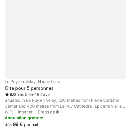
Le Puy-en-Velay, Haute-Loire
Gîte pour 5 personnes
8.6
Très bien
⋅
482 avis
Situated in Le Puy en Velay, 200 metres from Pierre Cardinal
Center and 400 metres from Le Puy Cathedral, Epicerie Vieille
du Puy en Velay features accommodation with free WiFi in a
WiFi
Internet
Draps de lit
historic building.
Annulation gratuite
99 €
dès
par nuit