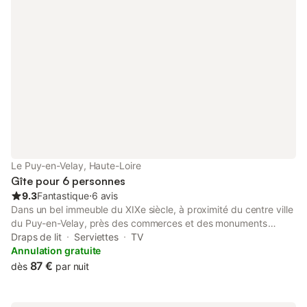
pique-nique : 9 €/personne - prévenir un
jour avant.
Le Puy-en-Velay, Haute-Loire
Gîte pour 6 personnes
9.3
Fantastique
⋅
6 avis
Dans un bel immeuble du XIXe siècle, à proximité du centre ville
du Puy-en-Velay, près des commerces et des monuments
touristiques, cet appartement spacieux est situé au 2e étage. A
Draps de lit
Serviettes
TV
proximité : ville historique du Puy-en-Velay et ses monuments
Annulation gratuite
(quartiers anciens, cathédrale et cloître, statue Notre Dame de
87 €
dès
par nuit
France, départ du chemin de St-Jacques de Compostelle...),
rocher St-Michel d'Aiguilhe et sa chapelle, statue de St-
Joseph... et de nombreuses activités de pleine nature aux