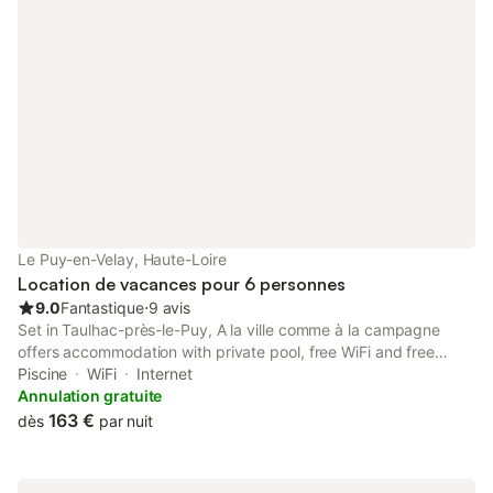
Le Puy-en-Velay, Haute-Loire
Location de vacances pour 6 personnes
9.0
Fantastique
⋅
9 avis
Set in Taulhac-près-le-Puy, A la ville comme à la campagne
offers accommodation with private pool, free WiFi and free
private parking for guests who drive. The air-conditioned
Piscine
WiFi
Internet
accommodation is 3.6 km from Pierre Cardinal Center.
Annulation gratuite
163 €
dès
par nuit