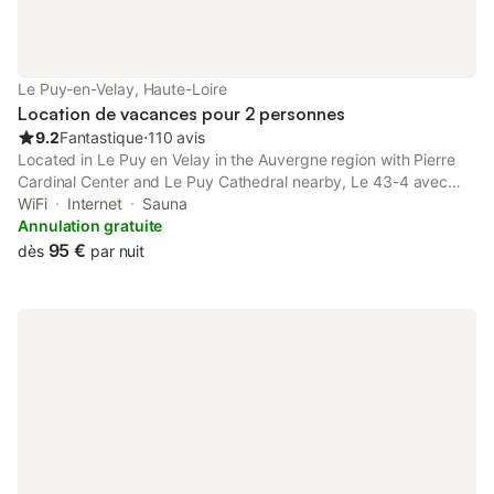
Le Puy-en-Velay, Haute-Loire
Location de vacances pour 2 personnes
9.2
Fantastique
⋅
110 avis
Located in Le Puy en Velay in the Auvergne region with Pierre
Cardinal Center and Le Puy Cathedral nearby, Le 43-4 avec
sauna privatif provides accommodation with free WiFi, as well
WiFi
Internet
Sauna
as access to a sauna.
Annulation gratuite
95 €
dès
par nuit