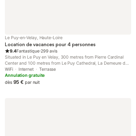
Le Puy-en-Velay, Haute-Loire
Location de vacances pour 4 personnes
9.4
Fantastique
⋅
299 avis
Situated in Le Puy en Velay, 300 metres from Pierre Cardinal
Center and 100 metres from Le Puy Cathedral, La Demeure du
Lac de Fugeres features city views and free WiFi. There is a
WiFi
Internet
Terrasse
fully equipped private bathroom with shower and a hairdryer.
Annulation gratuite
95 €
dès
par nuit