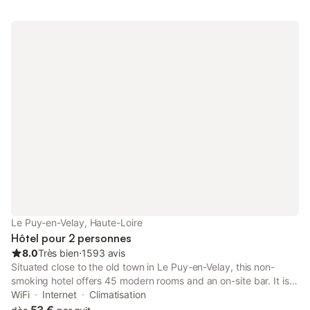
Le Puy-en-Velay, Haute-Loire
Hôtel pour 2 personnes
8.0
Très bien
⋅
1593 avis
Situated close to the old town in Le Puy-en-Velay, this non-
smoking hotel offers 45 modern rooms and an on-site bar. It is a
10-minute walk from the train station. The rooms at Hôtel Bristol
WiFi
Internet
Climatisation
have free WiFi and a flat-screen TV.