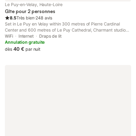
Le Puy-en-Velay, Haute-Loire
Gîte pour 2 personnes
8.5
Très bien
⋅
248 avis
Set in Le Puy en Velay within 300 metres of Pierre Cardinal
Center and 600 metres of Le Puy Cathedral, Charmant studio
centre ville offers rooms with free WiFi. The property has city
WiFi
Internet
Draps de lit
views and is 1.
Annulation gratuite
40 €
dès
par nuit