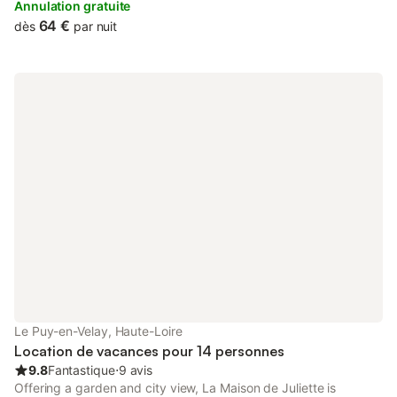
situated in Le Puy en Velay.
Annulation gratuite
64 €
dès
par nuit
Le Puy-en-Velay, Haute-Loire
Location de vacances pour 14 personnes
9.8
Fantastique
⋅
9 avis
Offering a garden and city view, La Maison de Juliette is