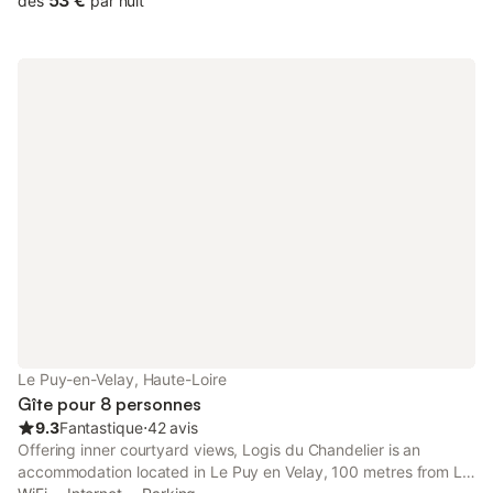
53 €
dès
par nuit
Le Puy-en-Velay, Haute-Loire
Gîte pour 8 personnes
9.3
Fantastique
⋅
42 avis
Offering inner courtyard views, Logis du Chandelier is an
accommodation located in Le Puy en Velay, 100 metres from Le