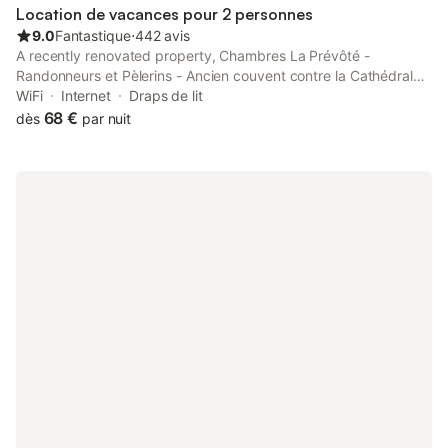
Location de vacances pour 2 personnes
9.0
Fantastique
⋅
442 avis
A recently renovated property, Chambres La Prévôté -
Randonneurs et Pèlerins - Ancien couvent contre la Cathédrale
is situated in Le Puy en Velay near Le Puy Cathedral, Pierre
WiFi
Internet
Draps de lit
Cardinal Center and Saint-Michel d'Aiguilhe Church.
68 €
dès
par nuit