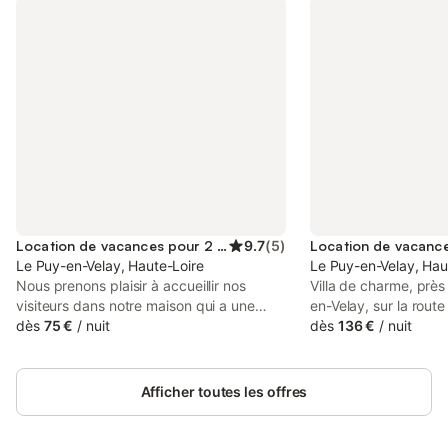
Location de vacances pour 2 personnes
9.7
(
5
)
Le Puy-en-Velay, Haute-Loire
Le Puy-en-Velay, Hau
Nous prenons plaisir à accueillir nos
Villa de charme, près
visiteurs dans notre maison qui a une
en-Velay, sur la rout
âme et où l'on se sent tout de suite bien.
dès
75 €
/
nuit
dans parc arboré, cl
dès
136 €
/
nuit
Une des chambres bénéficie d'une vue
Grande terrasse de 
imprenable sur la cathédrale classée au
panoramique sur la vi
patrimoine mondial de l'UNESCO. Les
et les chaînes d'Auv
Afficher toutes les offres
deux autres chambres ouvrent sur le
Aire de jeux pour enf
jardin. Vous pouvez stationner votre
vélos toutes tailles,
véhicule de façon sécurisée dans notre
Animaux acceptés. L