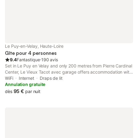
Le Puy-en-Velay, Haute-Loire
Gîte pour 4 personnes
9.4
Fantastique
⋅
190 avis
Set in Le Puy en Velay and only 200 metres from Pierre Cardinal
Center, Le Vieux Tacot avec garage offers accommodation with
city views, free WiFi and free private parking. The property is
WiFi
Internet
Draps de lit
around 1.
Annulation gratuite
95 €
dès
par nuit