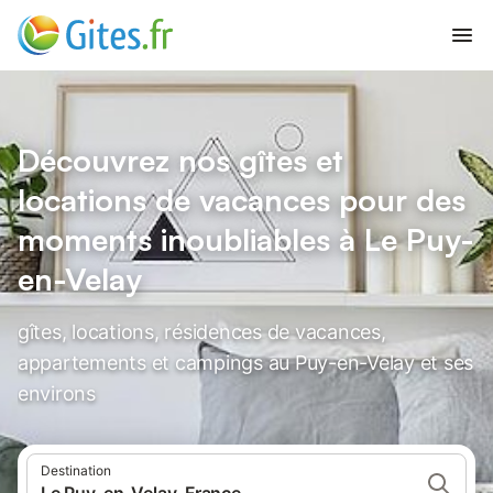
Découvrez nos gîtes et
locations de vacances pour des
moments inoubliables à Le Puy-
en-Velay
gîtes, locations, résidences de vacances,
appartements et campings au Puy-en-Velay et ses
environs
Destination