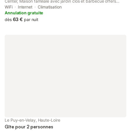
Center, Maison familiale avec jardin clos et barbecue offers
accommodation with garden views, free WiFi and free private
WiFi
Internet
Climatisation
parking. 4.7 km from Le Puy Cathedral and 5.
Annulation gratuite
63 €
dès
par nuit
Le Puy-en-Velay, Haute-Loire
Gîte pour 2 personnes