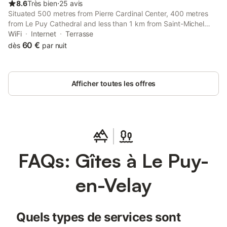
8.6
Très bien
⋅
25 avis
Situated 500 metres from Pierre Cardinal Center, 400 metres
from Le Puy Cathedral and less than 1 km from Saint-Michel
d'Aiguilhe Church, Agapi features accommodation located in Le
WiFi
Internet
Terrasse
Puy en Velay.
60 €
dès
par nuit
Afficher toutes les offres
FAQs: Gîtes à Le Puy-
en-Velay
Quels types de services sont