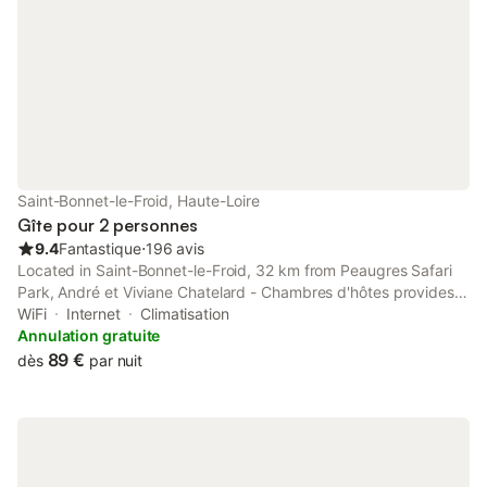
la yourte.
Saint-Bonnet-le-Froid, Haute-Loire
Gîte pour 2 personnes
9.4
Fantastique
⋅
196 avis
Located in Saint-Bonnet-le-Froid, 32 km from Peaugres Safari
Park, André et Viviane Chatelard - Chambres d'hôtes provides
accommodation with a hammam. Both free WiFi and parking on-
WiFi
Internet
Climatisation
site are available at the guest house free of charge.
Annulation gratuite
89 €
dès
par nuit