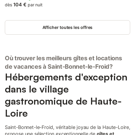
micro-onde, réfrigérateur, cafetière, bouilloire, vaisselle...), 1 lit 2
104 €
dès
par nuit
pers (160x200), 1 banquette-lit (140x190), 1 salle d'eau avec
douche, lavabo, WC. Chauffage aérothermie. Terrasse privée
avec vue sur la forêt avec mobilier de jardin. Parking. Activité
Afficher toutes les offres
de pleine nature (randonnées à pied, VTT, baignade...).
Où trouver les meilleurs gîtes et locations
de vacances à Saint-Bonnet-le-Froid?
Hébergements d'exception
dans le village
gastronomique de Haute-
Loire
Saint-Bonnet-le-Froid, véritable joyau de la Haute-Loire,
propose une sélection exceptionnelle de
gîtes et