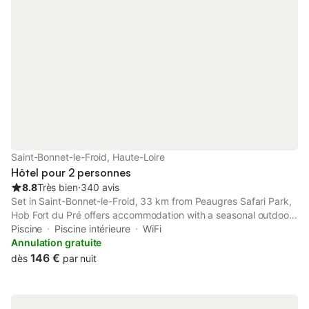
Saint-Bonnet-le-Froid, Haute-Loire
Hôtel pour 2 personnes
8.8
Très bien
⋅
340 avis
Set in Saint-Bonnet-le-Froid, 33 km from Peaugres Safari Park,
Hob Fort du Pré offers accommodation with a seasonal outdoor
swimming pool, free private parking, a fitness centre and a
Piscine
Piscine intérieure
WiFi
garden.
Annulation gratuite
146 €
dès
par nuit