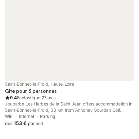
Saint-Bonnet-le-Froid, Haute-Loire
Gîte pour 3 personnes
9.4
Fantastique
⋅
27 avis
Joubarbe Les Herbes de la Saint Jean offers accommodation in
Saint-Bonnet-le-Froid, 33 km from Annonay Gourdan Golf
Course. Free WiFi is available throughout the property and
WiFi
Internet
Parking
Peaugres Safari Park is 32 km away.
153 €
dès
par nuit