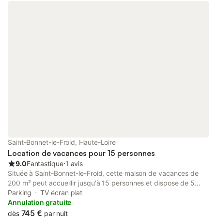
Saint-Bonnet-le-Froid, Haute-Loire
Location de vacances pour 15 personnes
9.0
Fantastique
⋅
1 avis
Située à Saint-Bonnet-le-Froid, cette maison de vacances de
200 m² peut accueillir jusqu'à 15 personnes et dispose de 5
chambres ainsi que de 5 salles de bains. La propriété offre un
Parking
TV écran plat
agencement spacieux pour les grands groupes, avec des
Annulation gratuite
couchages composés d'une combinaison de lits simples, de lits
745 €
dès
par nuit