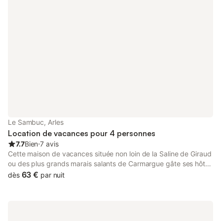
gratuit). Veuillez noter: logement non-fumeur. Maximum 1
animal/ chien autorisé. Détecteur de fumée, extincteur.
Le Sambuc, Arles
Location de vacances pour 4 personnes
7.7
Bien
⋅
7 avis
Cette maison de vacances située non loin de la Saline de Giraud
ou des plus grands marais salants de Carmargue gâte ses hôtes
avec une piscine et une vue magnifique sur la nature
63 €
dès
par nuit
environnante. Sur la vaste propriété, il y a d'autres maisons de
vacances et une belle piscine commune. La propriété offre
beaucoup d'espace pour se détendre. Le meilleur endroit pour
se détendre est la terrasse couverte avec chaises longues à