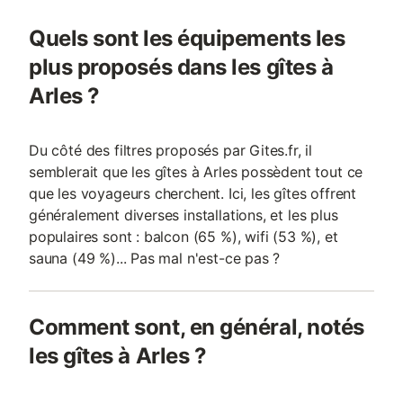
monuments antiques classés au patrimoine mondial, n'est qu'à
une trentaine de kilomètres au sud.t. Vous trouverez également
Quels sont les équipements les
de nombreuses activités aux alentours, telles qu’un tennis, des
terrains de golf ou encore des centres d’équitation. Pour une
plus proposés dans les gîtes à
arrivée en TGV, privilégiez Arles (15 km) ou Avignon (40 km).
Arles ?
Pour une arrivée par les airs, les aéroports les plus à proximité
sont ceux de Nîmes (30 km) et de Marignane (60 km).
EXTERIEUR
Du côté des filtres proposés par Gites.fr, il
semblerait que les gîtes à Arles possèdent tout ce
que les voyageurs cherchent. Ici, les gîtes offrent
généralement diverses installations, et les plus
populaires sont : balcon (65 %), wifi (53 %), et
sauna (49 %)... Pas mal n'est-ce pas ?
Comment sont, en général, notés
les gîtes à Arles ?