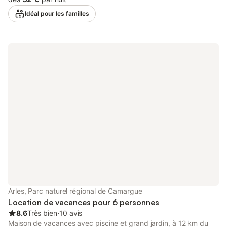
1 grand-lit. Coin cuisine (lave-vaisselle, 2 plaques
Idéal pour les familles
vitrocéramiques, bouilloire électrique, micro-ondes, cafetière
électrique). Douche, WC séparé. Chauffage au gaz. Terrasse,
pelouse. Meubles de terrasse. A disposition: lave-linge, chaise
haute pour enfant, lit bébé. Internet (Connexion WIFI, gratuit).
Place de parking (1 Voiture). Maximum 1 animal/ chien autorisé.
1300400077022
Arles, Parc naturel régional de Camargue
Location de vacances pour 6 personnes
8.6
Très bien
⋅
10 avis
Maison de vacances avec piscine et grand jardin, à 12 km du