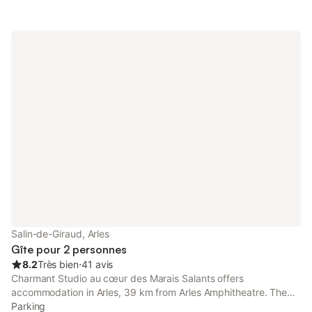
Salin-de-Giraud, Arles
Gîte pour 2 personnes
8.2
Très bien
⋅
41 avis
Charmant Studio au cœur des Marais Salants offers
accommodation in Arles, 39 km from Arles Amphitheatre. The
accommodation is non-smoking. Nimes-Ales-Camargue-
Parking