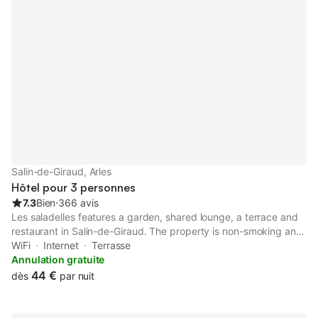
profiter d’une piscine extérieure
accompagnée d’une pataugeoire, idéale
pour se rafraîchir durant les beaux
jours.Les amateurs d’activités trouveront
un terrain de pétanque et une aire de
jeux p
Salin-de-Giraud, Arles
Hôtel pour 3 personnes
7.3
Bien
⋅
366 avis
Les saladelles features a garden, shared lounge, a terrace and
restaurant in Salin-de-Giraud. The property is non-smoking and
is located 39 km from Arles Amphitheatre. At the hotel, every
WiFi
Internet
Terrasse
room is equipped with a desk.
Annulation gratuite
44 €
dès
par nuit