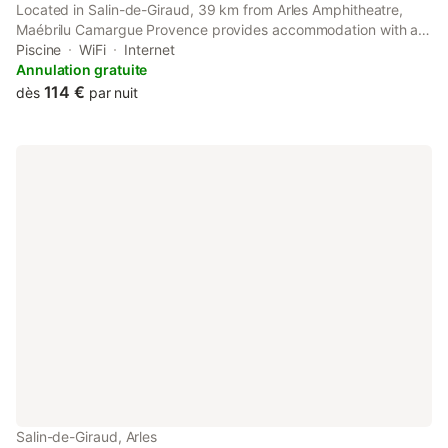
Located in Salin-de-Giraud, 39 km from Arles Amphitheatre,
Maébrilu Camargue Provence provides accommodation with a
seasonal outdoor swimming pool, free private parking, a garden
Piscine
WiFi
Internet
and a terrace. The property features pool and garden views.
Annulation gratuite
114 €
dès
par nuit
Salin-de-Giraud, Arles