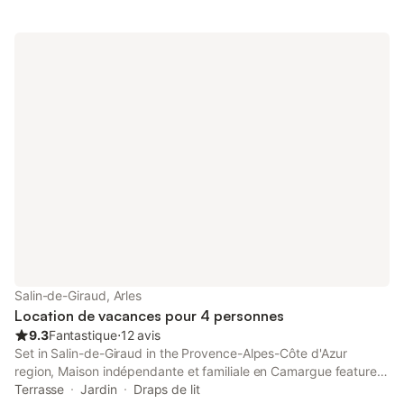
privatif devant la maison peut accueillir 2 véhicules. Mise a
disposition d'une carte gratuite pour la traversée du Rhône "Bac
de Barcarin". Le village de Salin de Giraud est situé dans le Parc
Naturel Régional de Camargue où l’on peut observer une flore et
une faune exceptionnelles. Vous pourrez profiter des plages de
Piémanson et de Beauduc à 10 minutes du village.
Salin-de-Giraud, Arles
Location de vacances pour 4 personnes
9.3
Fantastique
⋅
12 avis
Set in Salin-de-Giraud in the Provence-Alpes-Côte d'Azur
region, Maison indépendante et familiale en Camargue features
a balcony and garden views. There is an on-site restaurant and
Terrasse
Jardin
Draps de lit