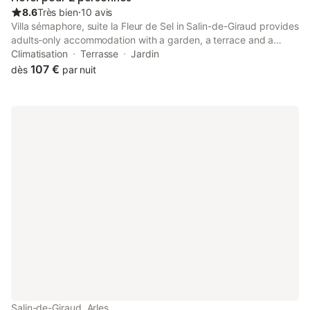
construit au débu
8.6
Très bien
⋅
10 avis
Villa sémaphore, suite la Fleur de Sel in Salin-de-Giraud provides
adults-only accommodation with a garden, a terrace and a
restaurant. The love hotel provides a hot tub and room service.
Climatisation
Terrasse
Jardin
All units in the love hotel are equipped with a kettle.
107 €
dès
par nuit
Salin-de-Giraud, Arles