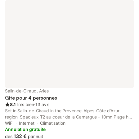
Salin-de-Giraud, Arles
Gîte pour 4 personnes
8.1
Très bien
⋅
13 avis
Set in Salin-de-Giraud in the Provence-Alpes-Côte d'Azur
region, Spacieux T2 au coeur de la Camargue - 10mn Plage has
a terrace and garden views. This apartment offers
WiFi
Internet
Climatisation
accommodation with a balcony.
Annulation gratuite
132 €
dès
par nuit