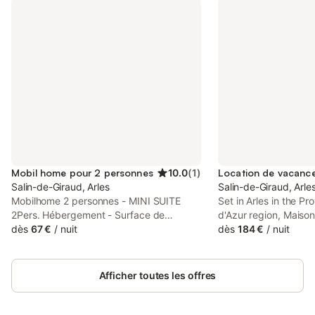
Mobil home pour 2 personnes
10.0
(
1
)
Salin-de-Giraud, Arles
Salin-de-Giraud, Arle
Mobilhome 2 personnes - MINI SUITE
Set in Arles in the P
2Pers. Hébergement - Surface de
d'Azur region, Maiso
l'hébergement: 22m² - Nombre de
dès
67 €
/
nuit
quartier calme, vue su
dès
184 €
/
nuit
couchages: 2 - Nombre de salles de bain:
features a garden.
1 - Nombre de toilettes: 1 - Terrasse non
couverte - 1 séjour: 1 lit double
Afficher toutes les offres
200x160cm Équipements - Climatisation:
Inclus dans le prix - Chauffage - Type de
cuisine: Pas de cuisine - Micro-ondes -