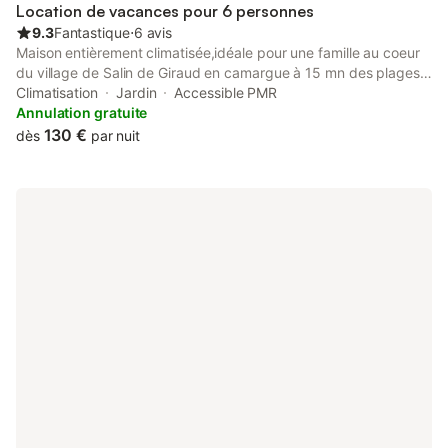
Location de vacances pour 6 personnes
9.3
Fantastique
⋅
6 avis
Maison entièrement climatisée,idéale pour une famille au coeur
du village de Salin de Giraud en camargue à 15 mn des plages
en voiture.La maison est située dans un lotissement trés calme
Climatisation
Jardin
Accessible PMR
avec parking en bas de la maison .Idéalement située entre Arles
Annulation gratuite
et les saintes marie de la mer. Ce logement vous permettra de
130 €
dès
par nuit
passer un agréable séjour grace aux équipements fournis et à
son calme. Maison pour 6 personnes