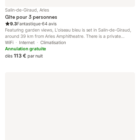
Salin-de-Giraud, Arles
Gîte pour 3 personnes
9.3
Fantastique
⋅
64 avis
Featuring garden views, L'oiseau bleu is set in Salin-de-Giraud,
around 39 km from Arles Amphitheatre. There is a private
entrance at the apartment for the convenience of those who
WiFi
Internet
Climatisation
stay.
Annulation gratuite
113 €
dès
par nuit