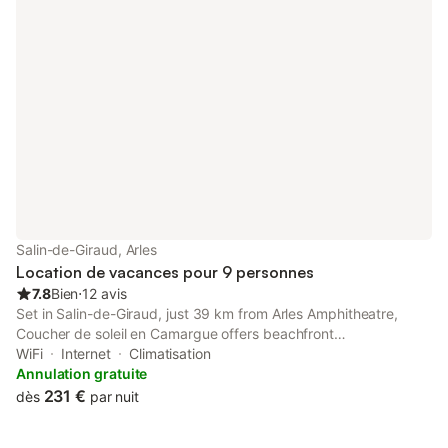
Salin-de-Giraud, Arles
Location de vacances pour 9 personnes
7.8
Bien
⋅
12 avis
Set in Salin-de-Giraud, just 39 km from Arles Amphitheatre,
Coucher de soleil en Camargue offers beachfront
accommodation with a garden, a shared lounge and free WiFi.
WiFi
Internet
Climatisation
The property features inner courtyard and quiet street views.
Annulation gratuite
231 €
dès
par nuit