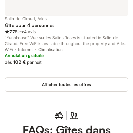
Salin-de-Giraud, Arles
Gîte pour 4 personnes
7.7
Bien
⋅
4 avis
"Yunahouse" Vue sur les Salins Roses is situated in Salin-de-
Giraud. Free WiFi is available throughout the property and Arles
Amphitheatre is 39 km away.
WiFi
Internet
Climatisation
Annulation gratuite
102 €
dès
par nuit
Afficher toutes les offres
FAQs: Gîtes dans