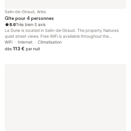
Salin-de-Giraud, Arles
Gîte pour 4 personnes
8.6
Très bien
⋅
3 avis
La Dune is located in Salin-de-Giraud. The property features
quiet street views. Free WiFi is available throughout the
property and Arles Amphitheatre is 39 km away.
WiFi
Internet
Climatisation
113 €
dès
par nuit