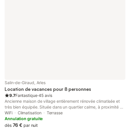
Salin-de-Giraud, Arles
Location de vacances pour 8 personnes
9.7
Fantastique
⋅
45 avis
Ancienne maison de village entièrement rénovée climatisée et
très bien équipée. Située dans un quartier calme, à proximité de
commerces (épicerie, boucherie-traiteur, restaurants,…).
WiFi
Climatisation
Terrasse
Habitation climatisée offrant un beau jardin de 200 m² clôturé
Annulation gratuite
avec terrasse, pergola, salon de jardin, barbecue. Un parking
76 €
dès
par nuit