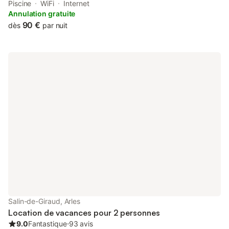
property offers access to a terrace, free private parking and
Piscine
WiFi
Internet
free WiFi.
Annulation gratuite
90 €
dès
par nuit
Salin-de-Giraud, Arles
Location de vacances pour 2 personnes
9.0
Fantastique
⋅
93 avis