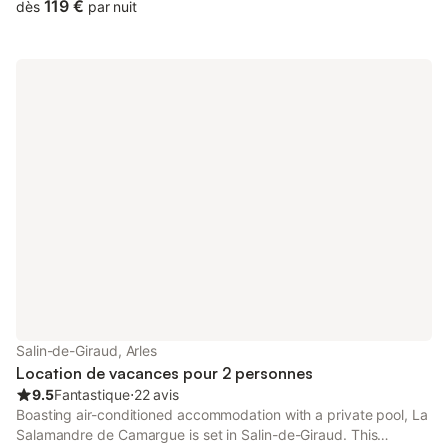
free private parking.
119 €
dès
par nuit
Salin-de-Giraud, Arles
Location de vacances pour 2 personnes
9.5
Fantastique
⋅
22 avis
Boasting air-conditioned accommodation with a private pool, La
Salamandre de Camargue is set in Salin-de-Giraud. This