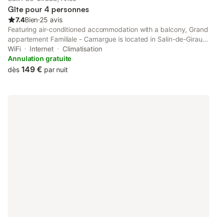
Gîte pour 4 personnes
7.4
Bien
⋅
25 avis
Featuring air-conditioned accommodation with a balcony, Grand
appartement Familiale - Camargue is located in Salin-de-Giraud.
Free WiFi is available throughout the property and Arles
WiFi
Internet
Climatisation
Amphitheatre is 39 km away.
Annulation gratuite
149 €
dès
par nuit