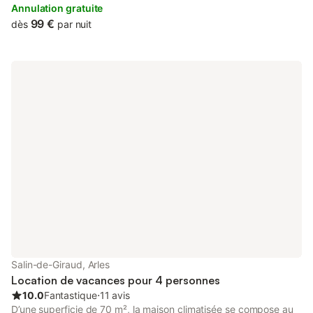
Cevennes Airport is 58 km away.
Annulation gratuite
99 €
dès
par nuit
Salin-de-Giraud, Arles
Location de vacances pour 4 personnes
10.0
Fantastique
⋅
11 avis
D’une superficie de 70 m², la maison climatisée se compose au