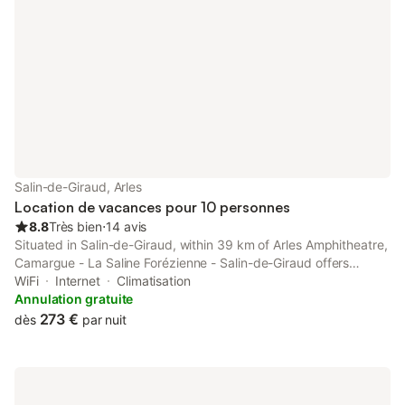
Salin-de-Giraud, Arles
Location de vacances pour 10 personnes
8.8
Très bien
⋅
14 avis
Situated in Salin-de-Giraud, within 39 km of Arles Amphitheatre,
Camargue - La Saline Forézienne - Salin-de-Giraud offers
accommodation with air conditioning. Both free WiFi and
WiFi
Internet
Climatisation
parking on-site are accessible at the holiday home free of
Annulation gratuite
charge.
273 €
dès
par nuit