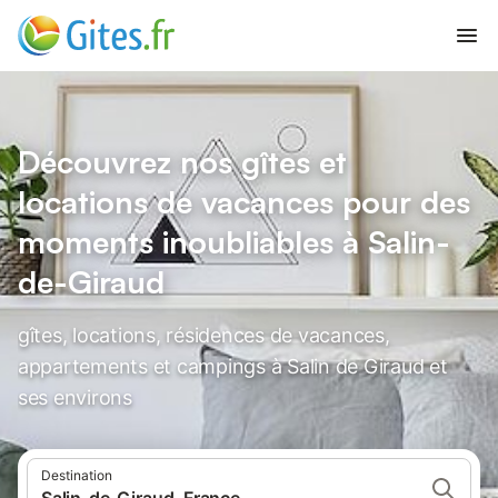
Découvrez nos gîtes et
locations de vacances pour des
moments inoubliables à Salin-
de-Giraud
gîtes, locations, résidences de vacances,
appartements et campings à Salin de Giraud et
ses environs
Destination