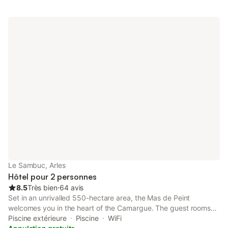
Entourée de verdure, la propriété garantit une tranquillité
absolue, en faisant un lieu de séjour parfait pour les familles ou
les amis en quête de confort et d’intimité. Que ce soit pour se
détendre au bord de la piscine, savourer des repas dans
l’espace extérieur ou explorer le magnifique jardin, cette villa
offre une expérience inoubliable dans un cadre calme et
pittoresque.
Le Sambuc, Arles
Hôtel pour 2 personnes
8.5
Très bien
⋅
64 avis
Set in an unrivalled 550-hectare area, the Mas de Peint
welcomes you in the heart of the Camargue. The guest rooms
and suites of this 18th-century charming dwelling invite you to
Piscine extérieure
Piscine
WiFi