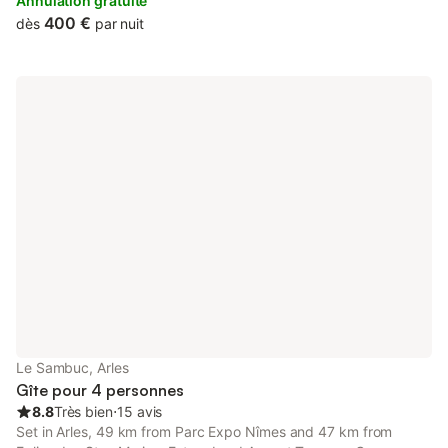
relax and live to the rhythm of the nature.
Annulation gratuite
400 €
dès
par nuit
Le Sambuc, Arles
Gîte pour 4 personnes
8.8
Très bien
⋅
15 avis
Set in Arles, 49 km from Parc Expo Nîmes and 47 km from