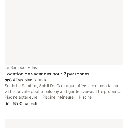
Le Sambuc, Arles
Location de vacances pour 2 personnes
8.4
Très bien
⋅
31 avis
Set in Le Sambuc, Soleil De Camargue offers accommodation
with a private pool, a balcony and garden views. This property
offers access to a terrace, free private parking and free WiFi.
Piscine extérieure
Piscine intérieure
Piscine
55 €
dès
par nuit