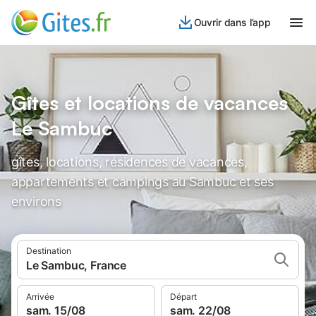
Ouvrir dans l’app
Gîtes et locations de vacances
Le Sambuc
gîtes, locations, résidences de vacances,
appartements et campings au Sambuc et ses
environs
Destination
Le Sambuc, France
Arrivée
Départ
sam. 15/08
sam. 22/08