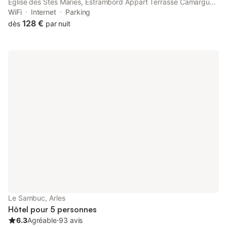
Eglise des Stes Maries, Estrambord Appart Terrasse Camargue
offers air conditioning. Free WiFi is available throughout the
WiFi
Internet
Parking
property and Arles Amphitheatre is 25 km away.
128 €
dès
par nuit
Le Sambuc, Arles
Hôtel pour 5 personnes
6.3
Agréable
⋅
93 avis