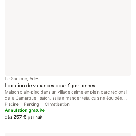
Le Sambuc, Arles
Location de vacances pour 6 personnes
Maison plain-pied dans un village calme en plein parc régional
de la Camargue : salon, salle à manger télé, cuisine équipée,
salle de bain avec douche à l'italienne, 3 chambres dont une
Piscine
Parking
Climatisation
avec télé : elles donnent sur la terrasse - jeux société, jardin
Annulation gratuite
terrasse barbecue, place parking devant le logement. A 10mtes
257 €
dès
par nuit
une 1ère plage Beauduc, la 2ème La Piémenson à 15mtes, la
3ème les Stes Maries de la Mer à 25mtes. Idéal pour les
familles, les amoureux de la nature ou skidesurf, équitation