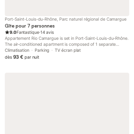
Port-Saint-Louis-du-Rhône, Parc naturel régional de Camargue
Gîte pour 7 personnes
9.0
Fantastique
⋅
14 avis
Appartement Rio Camargue is set in Port-Saint-Louis-du-Rhône.
The air-conditioned apartment is composed of 1 separate
bedroom, a living room, a fully equipped kitchenette, and 1
Climatisation
Parking
TV écran plat
bathroom. A flat-screen TV is featured.
93 €
dès
par nuit