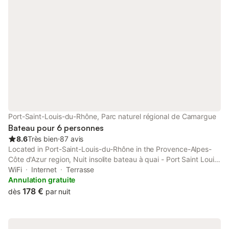
Port-Saint-Louis-du-Rhône, Parc naturel régional de Camargue
Bateau pour 6 personnes
8.6
Très bien
⋅
87 avis
Located in Port-Saint-Louis-du-Rhône in the Provence-Alpes-
Côte d'Azur region, Nuit insolite bateau à quai - Port Saint Louis
du Rhône has a garden. This property offers access to a
WiFi
Internet
Terrasse
terrace, free private parking and free WiFi.
Annulation gratuite
178 €
dès
par nuit