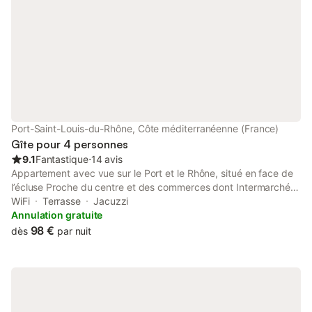
Port-Saint-Louis-du-Rhône, Côte méditerranéenne (France)
Gîte pour 4 personnes
9.1
Fantastique
⋅
14 avis
Appartement avec vue sur le Port et le Rhône, situé en face de
l’écluse Proche du centre et des commerces dont Intermarché
Une place de parking couverte et fermée Les draps, les
WiFi
Terrasse
Jacuzzi
serviettes de toilette et les torchons sont fournis L’appartement
Annulation gratuite
est équipé d’un lave vaisselle, lave linge, réfrigérateur et
98 €
dès
par nuit
congélateur, four et four à micro ondes, cafetière Senseo etc...
Une télévision dans le salon et dans la chambre L’appartement
doit être rendu propre, les produits d’entretiens sont fournis