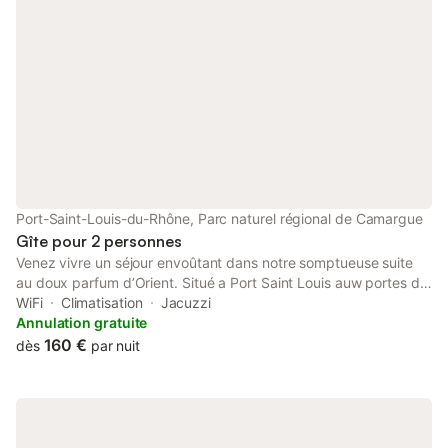
Port-Saint-Louis-du-Rhône, Parc naturel régional de Camargue
Gîte pour 2 personnes
Venez vivre un séjour envoûtant dans notre somptueuse suite
au doux parfum d’Orient. Situé a Port Saint Louis auw portes de
la Camargue entre mer et terre. Profitez d’un cadre calme et
WiFi
Climatisation
Jacuzzi
reposant avec terrasse et jacuzzi privatifs offrant une vue
Annulation gratuite
imprenable sur l’eau, en bord de plage. Que vous soyez en
160 €
dès
par nuit
quête d’une escapade romantique, d’aventures sportives
(kitesurf, voile, vélo, cheval) ou de plaisirs gourmands (roduits
de la mer) cette adresse est faite pour vous. Détente
découverte au rdv !