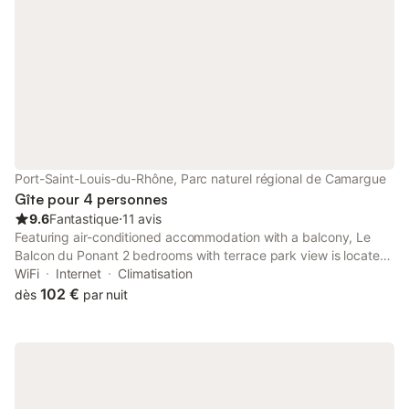
Port-Saint-Louis-du-Rhône, Parc naturel régional de Camargue
Gîte pour 4 personnes
9.6
Fantastique
⋅
11 avis
Featuring air-conditioned accommodation with a balcony, Le
Balcon du Ponant 2 bedrooms with terrace park view is located
in Port-Saint-Louis-du-Rhône. This property offers access to a
WiFi
Internet
Climatisation
terrace, mini-golf, free private parking and free WiFi.
102 €
dès
par nuit