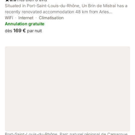
Situated in Port-Saint-Louis-du-Rhône, Un Brin de Mistral has a
recently renovated accommodation 48 km from Arles
Amphitheatre. This property offers access to a terrace, free
WiFi
Internet
Climatisation
private parking and free WiFi.
Annulation gratuite
169 €
dès
par nuit
Port-Saint-Louis-du-Rhône, Parc naturel régional de Camargue