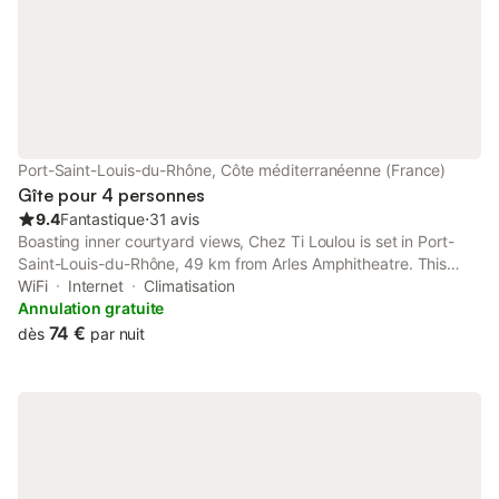
Port-Saint-Louis-du-Rhône, Côte méditerranéenne (France)
Gîte pour 4 personnes
9.4
Fantastique
⋅
31 avis
Boasting inner courtyard views, Chez Ti Loulou is set in Port-
Saint-Louis-du-Rhône, 49 km from Arles Amphitheatre. This
property offers access to a balcony, free private parking and
WiFi
Internet
Climatisation
free WiFi. Guests can make use of a terrace.
Annulation gratuite
74 €
dès
par nuit