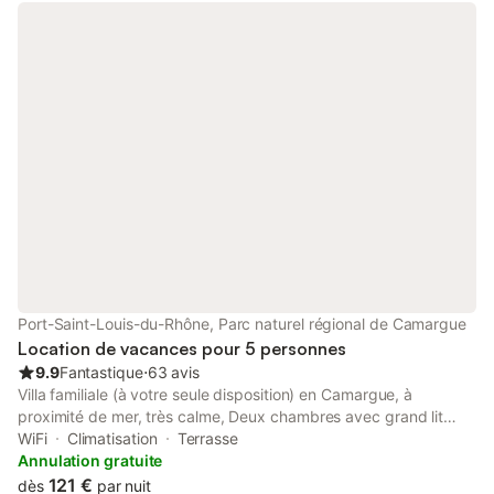
Port-Saint-Louis-du-Rhône, Parc naturel régional de Camargue
Location de vacances pour 5 personnes
9.9
Fantastique
⋅
63 avis
Villa familiale (à votre seule disposition) en Camargue, à
proximité de mer, très calme, Deux chambres avec grand lit
sont à votre disposition. Dans le salon nous pouvons aussi
WiFi
Climatisation
Terrasse
ajouter un lit une place. La cuisine est grande, claire et
Annulation gratuite
complétement équipée. Le jardin est grand avec balançoire
121 €
dès
par nuit