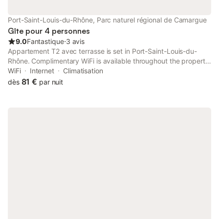
nique en bord de mer Bon à savoir : La propriété (200 m²) est
composée de deux appartements. Vous profitez en exclusivité
Port-Saint-Louis-du-Rhône, Parc naturel régional de Camargue
d’un logement de plain
Gîte pour 4 personnes
9.0
Fantastique
⋅
3 avis
Appartement T2 avec terrasse is set in Port-Saint-Louis-du-
Rhône. Complimentary WiFi is available throughout the property
and private parking is available on site. The property is non-
WiFi
Internet
Climatisation
smoking and is situated 43 km from Arles Amphitheatre.
81 €
dès
par nuit