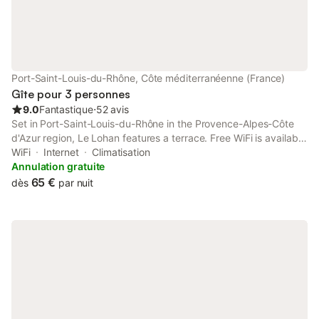
Port-Saint-Louis-du-Rhône, Côte méditerranéenne (France)
Gîte pour 3 personnes
9.0
Fantastique
⋅
52 avis
Set in Port-Saint-Louis-du-Rhône in the Provence-Alpes-Côte
d'Azur region, Le Lohan features a terrace. Free WiFi is available
throughout the property and Arles Amphitheatre is 49 km away.
WiFi
Internet
Climatisation
The spacious homestay comes with a flat-screen TV.
Annulation gratuite
65 €
dès
par nuit