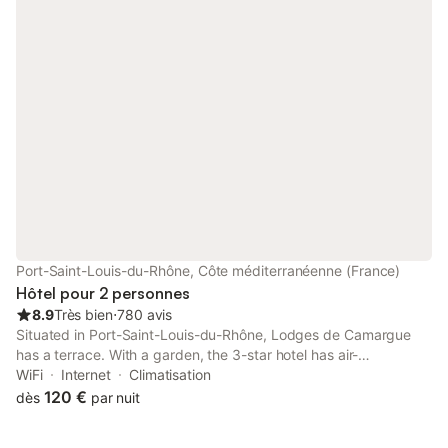
Port-Saint-Louis-du-Rhône, Côte méditerranéenne (France)
Hôtel pour 2 personnes
8.9
Très bien
⋅
780 avis
Situated in Port-Saint-Louis-du-Rhône, Lodges de Camargue
has a terrace. With a garden, the 3-star hotel has air-
conditioned rooms with free WiFi, each with a private bathroom.
WiFi
Internet
Climatisation
120 €
dès
par nuit