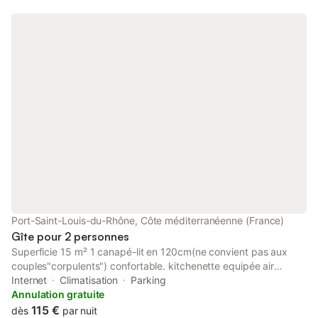
Port-Saint-Louis-du-Rhône, Côte méditerranéenne (France)
Gîte pour 2 personnes
Superficie 15 m² 1 canapé-lit en 120cm(ne convient pas aux
couples"corpulents") confortable. kitchenette equipée air
conditionné terrace privée salle de bain avec douche et xc
Internet
Climatisation
Parking
Simplifiez-vous la vie dans ce logement paisible et central.
Annulation gratuite
115 €
dès
par nuit