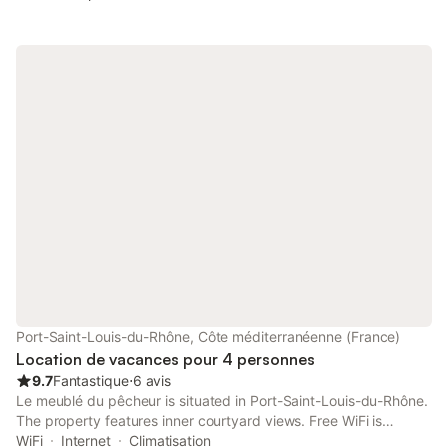
enfants, terrain de boules, mini-golf... Vous pourrez y garer
votre voiture. Idéale pour la pêche (grand congélateur à votre
disposition). Chèque de caution de 300 euros
Port-Saint-Louis-du-Rhône, Côte méditerranéenne (France)
Location de vacances pour 4 personnes
9.7
Fantastique
⋅
6 avis
Le meublé du pêcheur is situated in Port-Saint-Louis-du-Rhône.
The property features inner courtyard views. Free WiFi is
available throughout the property and Arles Amphitheatre is 49
WiFi
Internet
Climatisation