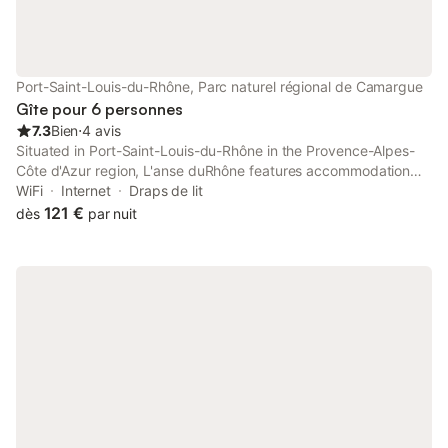
Port-Saint-Louis-du-Rhône, Parc naturel régional de Camargue
Gîte pour 6 personnes
7.3
Bien
⋅
4 avis
Situated in Port-Saint-Louis-du-Rhône in the Provence-Alpes-
Côte d'Azur region, L'anse duRhône features accommodation
with free WiFi and free private parking. The property has river
WiFi
Internet
Draps de lit
views.
121 €
dès
par nuit