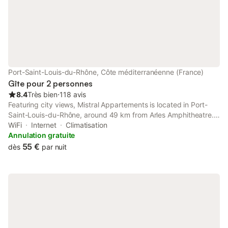
Port-Saint-Louis-du-Rhône, Côte méditerranéenne (France)
Gîte pour 2 personnes
8.4
Très bien
⋅
118 avis
Featuring city views, Mistral Appartements is located in Port-
Saint-Louis-du-Rhône, around 49 km from Arles Amphitheatre.
This 2-star apartment features free WiFi and a garden. The
WiFi
Internet
Climatisation
apartment features family rooms.
Annulation gratuite
55 €
dès
par nuit