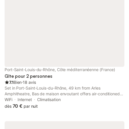
Port-Saint-Louis-du-Rhône, Côte méditerranéenne (France)
Gîte pour 2 personnes
7.1
Bien
⋅
18 avis
Set in Port-Saint-Louis-du-Rhône, 49 km from Arles
Amphitheatre, Bas de maison envoutant offers air-conditioned
accommodation with a terrace and free WiFi. With inner
WiFi
Internet
Climatisation
courtyard views, this accommodation features a balcony.
70 €
dès
par nuit