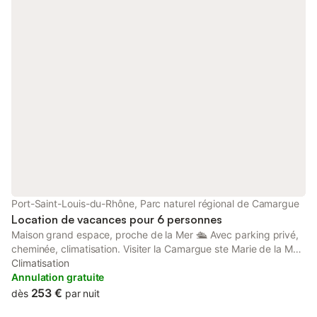
ville mais au calme parking facile et gratuit restaurants
,plages,excursions etc...je connais tres bien la region et sauraI
vous conseiller pour toutes demandes particulieres SITUE EN
CENTRE VILLE MAIS AU CALME .COMMERCES ET
TRANSPORTS A PROXIMITE .PARKING FACILE.PLAGE A 3KM
ARLES A 25MN MARSEILLE A 45MN A PARTIR DU 1ER JANVIER
2019 IL SERA PRELEVE UNE TAXE DE SEJOUR DE 0.99cts PAR
PERSONNES ET PAR JOUR MERCI
Port-Saint-Louis-du-Rhône, Parc naturel régional de Camargue
Location de vacances pour 6 personnes
Maison grand espace, proche de la Mer 🛳 Avec parking privé,
cheminée, climatisation. Visiter la Camargue ste Marie de la Mer,
les Beaux en Provence, îles du frioul,Arles.... Véranda plein sud
Climatisation
pour profiter en famille.
Annulation gratuite
253 €
dès
par nuit