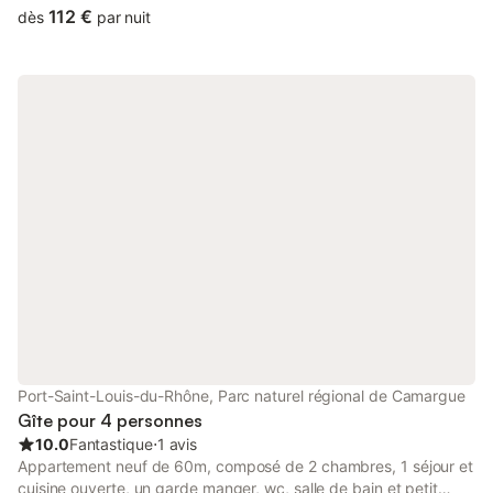
km away.
112 €
dès
par nuit
Port-Saint-Louis-du-Rhône, Parc naturel régional de Camargue
Gîte pour 4 personnes
10.0
Fantastique
⋅
1 avis
Appartement neuf de 60m, composé de 2 chambres, 1 séjour et
cuisine ouverte, un garde manger, wc, salle de bain et petit