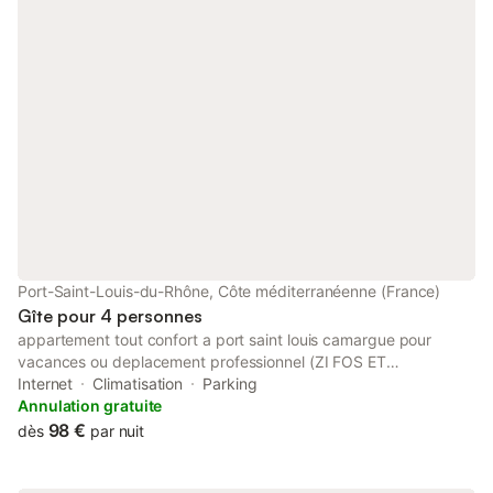
Port-Saint-Louis-du-Rhône, Côte méditerranéenne (France)
Gîte pour 4 personnes
appartement tout confort a port saint louis camargue pour
vacances ou deplacement professionnel (ZI FOS ET
DISTRIPORT A PROXIMITEE)n' hesitez pas a demander une
Internet
Climatisation
Parking
offre speciale pour long SEJOUR.Classé meublé de tourisme 2*
Annulation gratuite
NOUVEAU EN 2015 MISTRAL APPARTEMENTS A OBTENU LE
98 €
dès
par nuit
CLASSEMENT 2 ETOILES MEUBLE DE TOURISME STUDIO 2
PIECES SEPAREES + COUR PRIVATIVE COMMUNE.en centre