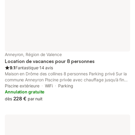
Anneyron, Région de Valence
Location de vacances pour 8 personnes
9.1
Fantastique
⋅
14 avis
Maison en Drôme des collines 8 personnes Parking privé Sur la
commune Anneyron Piscine privée avec chauffage jusqu’à fin
septembre ,jacuzzi en fonction de septembre à fin mai La
Piscine extérieure
WiFi
Parking
maison est équipée d’une cuisine Équipé , de 4 chambres avec
Annulation gratuite
lits double . Une salle d’eau avec douche,il y a la climatisation
228 €
dès
par nuit
dans la maison .A l’extérieur 2 terrasses dont une couverte très
calme et charmant Les commerces
Pharmacie,Boulangerie,tabac ,bar ,Intermarché. À 2 minute
Magasin d’usine Lafuma,Millet A15minute le Palais du Facteur
Cheval A 20 minutes Zoo de Peaugres , le musée du chocolat a
Tain l’Hermitage . Musée de la montgolfière Annonay