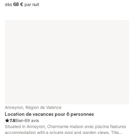
and free WiFi.
68 €
dès
par nuit
Anneyron, Région de Valence
Location de vacances pour 6 personnes
7.8
Bien
⋅
69 avis
Situated in Anneyron, Charmante maison avec piscine features
accommodation with a private pool and garden views. This