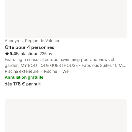
Anneyron, Région de Valence
Gîte pour 4 personnes
9.4
Fantastique
⋅
225 avis
Featuring a seasonal outdoor swimming pool and views of
garden, MY BOUTIQUE GUESTHOUSE - Fabulous Suites 10 Min
A7 - is a guest house situated in a historic building in Anneyron,
Piscine extérieure
Piscine
WiFi
38 km from Vienne Train Station.
Annulation gratuite
178 €
dès
par nuit