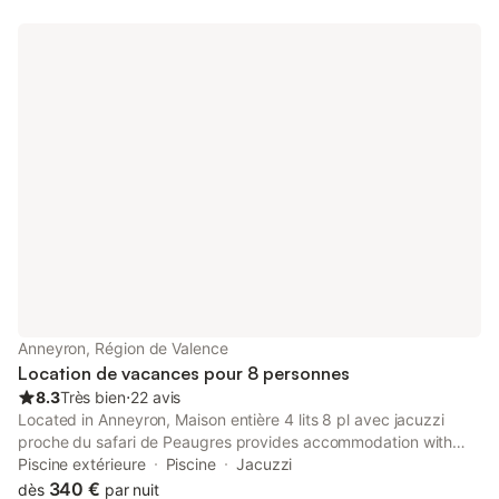
facteur cheval (15 min), Safari de Peaugres (15 min), Via
Rhôna…
Anneyron, Région de Valence
Location de vacances pour 8 personnes
8.3
Très bien
⋅
22 avis
Located in Anneyron, Maison entière 4 lits 8 pl avec jacuzzi
proche du safari de Peaugres provides accommodation with
private pool, free WiFi and free private parking for guests who
Piscine extérieure
Piscine
Jacuzzi
drive.
340 €
dès
par nuit