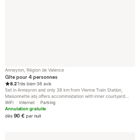
Anneyron, Région de Valence
Gîte pour 4 personnes
8.2
Très bien
⋅
36 avis
Set in Anneyron and only 38 km from Vienne Train Station,
Maisonnette abj offers accommodation with inner courtyard
views, free WiFi and free private parking. The property is non-
WiFi
Internet
Parking
smoking and is situated 39 km from Vienne Roman Theater.
Annulation gratuite
90 €
dès
par nuit