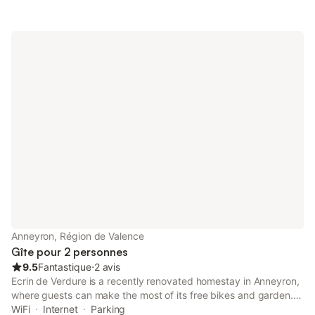
Anneyron, Région de Valence
Gîte pour 2 personnes
9.5
Fantastique
⋅
2 avis
Ecrin de Verdure is a recently renovated homestay in Anneyron,
where guests can make the most of its free bikes and garden.
This property offers access to a terrace, free private parking
WiFi
Internet
Parking