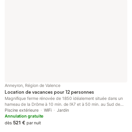
Anneyron, Région de Valence
Location de vacances pour 12 personnes
Magnifique ferme rénovée de 1850 idéalement située dans un
hameau de la Drôme à 10 min. de l’A7 et à 50 min. au Sud de
Lyon. Propriété de 300 M2 sur 3 niveaux avec piscine chauffée
Piscine extérieure
WiFi
Jardin
sécurisée, 6 chambres, 4 Sdb. Parking privé sécurisé. Parfait
Annulation gratuite
pour se retrouver au calme entre amis, en famille ou entre
521 €
dès
par nuit
collègues et découvrir la Vallée du Rhône - vignobles, Palais du