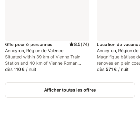
Gîte pour 6 personnes
8.5
(
74
)
Anneyron, Région de Valence
Anneyron, Région de
Situated within 39 km of Vienne Train
Magnifique bâtisse d
Station and 40 km of Vienne Roman
rénovée en plein coeu
Theater, Gîte1 pour 6 personnes features
dès
110 €
/
nuit
Drôme idéalement situ
dès
571 €
/
nuit
rooms with air conditioning and a private
et à 50 min. au Sud 
bathroom in Anneyron. Private parking is
400 M2 sur 3 niveaux
available on site at this recently
chauffée sécurisée 
Afficher toutes les offres
renovated property.
chambres, 4 salles de
2 cuisines. Parfait po
famille ou entre amis 
vallée du Rhône - vins
Cheval (15min), Safar
Connectez-vous et économisez
Via Rhona…-
Se connecter
jusqu'à 10% sur nos logements.