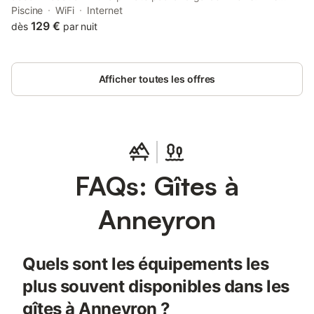
property offers access to a terrace, free private parking and
Piscine
WiFi
Internet
free WiFi.
129 €
dès
par nuit
Afficher toutes les offres
FAQs: Gîtes à
Anneyron
Quels sont les équipements les
plus souvent disponibles dans les
gîtes à Anneyron ?