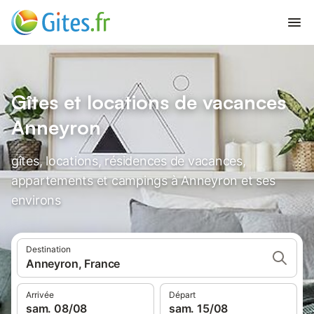
Gîtes et locations de vacances
Anneyron
gîtes, locations, résidences de vacances,
appartements et campings à Anneyron et ses
environs
Destination
Anneyron, France
Arrivée
Départ
sam. 08/08
sam. 15/08