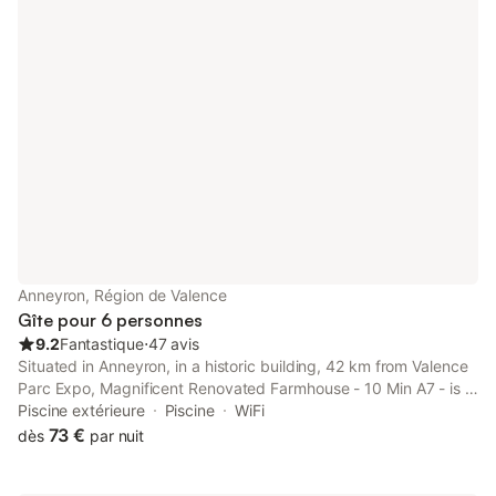
Anneyron, Région de Valence
Gîte pour 6 personnes
9.2
Fantastique
⋅
47 avis
Situated in Anneyron, in a historic building, 42 km from Valence
Parc Expo, Magnificent Renovated Farmhouse - 10 Min A7 - is a
homestay with pool with a view and garden.
Piscine extérieure
Piscine
WiFi
73 €
dès
par nuit